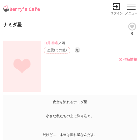
ログイン
メニュー
ナミダ星
0
白井 稚名
／著
恋愛(その他)
完
作品情報
夜空を流れるナミダ星
小さな私たちの上に降り注ぐ。
だけど……本当は流れ星なんだよ。