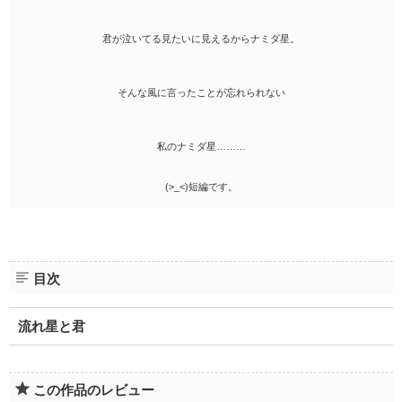
君が泣いてる見たいに見えるからナミダ星。
そんな風に言ったことが忘れられない
私のナミダ星………
(>_<)短編です。
目次
流れ星と君
この作品のレビュー