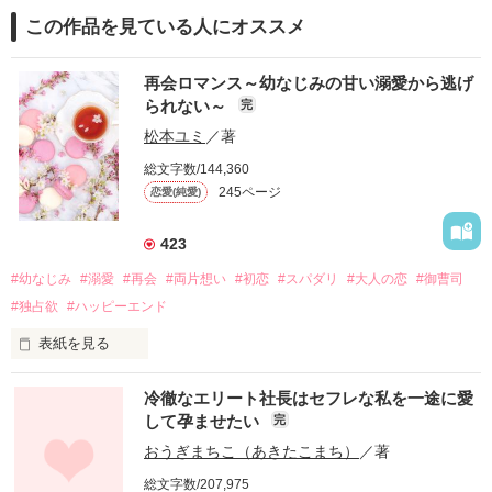
この作品を見ている人にオススメ
再会ロマンス～幼なじみの甘い溺愛から逃げ
られない～
完
松本ユミ
／著
総文字数/144,360
245ページ
恋愛(純愛)
423
#幼なじみ
#溺愛
#再会
#両片想い
#初恋
#スパダリ
#大人の恋
#御曹司
#独占欲
#ハッピーエンド
表紙を見る
冷徹なエリート社長はセフレな私を一途に愛
して孕ませたい
完
幼なじみの哲平に淡い恋心を抱いていた美桜。

おうぎまちこ（あきたこまち）
／著
しかし、ある出来事をきっかけに二人の関係は壊れてしまう。

総文字数/207,975
関係修復もできないまま、美桜は両親の離婚によって
