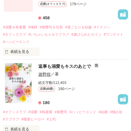
179ページ
恋愛(オフィスラブ)
引っ越すことになり、哲平とも離れ離れになった。

それから約十二年後。

458
過去の傷から、二度と会いたくないと思っていた哲平に

#溺愛＆執着愛
#俺様
#御曹司＆社長
#身ごもり＆妊娠
#イケメン
運命のような再会を果たす。

#オフィスラブ
#いちゃいちゃ＆ラブラブ
#虐げられヒロイン
#ワンナイト
そして、ひょんなことから

#ハッピーエンド
酔った勢いで一夜を共にしてしまった。

表紙を見る
さらに、美桜が初めてだと知った哲平は

『責任をとる、結婚しよう』と真っ直ぐに告げてきた。

　おかしな噂を流されて前の職場でうまくいかなかった梅田美
戸惑う美桜とは裏腹に、好きという気持ちを隠すことなく

返事も溺愛もキスのあとで
完
桜は、海外で傷心旅行をしていたところ、日本人美青年と出会
甘やかしてくる。

い、酒の勢いもあり一夜限りの関係となる。

遊野煌
／著
　帰国後、美桜は新しい職場でワンナイトした美青年と再会。
そんなある日、哲平は美桜がストーカー被害に

総文字数/112,403
なんと彼の正体は、とある財閥御曹司にも関わらず、一族を離
遭っていることを知る。

190ページ
恋愛(純愛)
れて起業した新進気鋭の実業家、社内でも冷徹だと評判な社長
美桜を守るため、哲平は同居を提案してきて――。

――御影恭司その人だったのだ――！

　なぜか恭司から飼い猫の世話係を命じられた美桜は、猫の世
180
話を口実にしばしば呼び出された上、二人はいわゆる身体だけ
夏木美桜(なつきみお)

#オフィスラブ
#溺愛
#執着愛
#御曹司
#ハッピーエンド
#結婚
#独占欲
✕

#ラブラブ
#職業ヒーロー
#上司
鳴海哲平 (なるみてっぺい)

表紙を見る