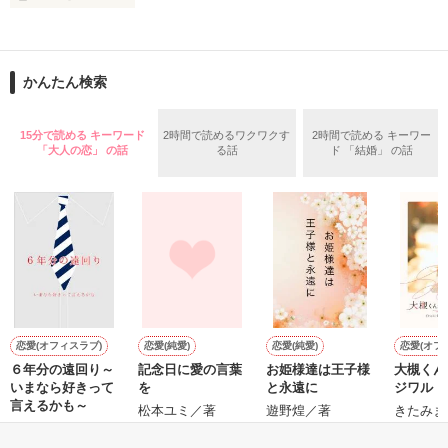
作品を読む
止まっていたはずの二人の時間が、再び動き出す。

舞川雛子（26）は大手お菓子メーカー、三日月製菓コーポレー
再会から始まる、溺愛ラブ。

ションの企画戦略室で働いている。

また雛子には2年前から付き合いはじめ、半年前から同棲を始
2026.6.5～2026.7.25

かんたん検索
めた、同期で恋人の石垣守（26）がいるのだが、後輩の姫原由
羅（24）との浮気が発覚した上、いつのまにか元カノにされて
いた。

15分で読める キーワード
2時間で読めるワクワクす
2時間で読める キーワー
守と由羅から『便利屋雛子』と馬鹿にされ、一人こっそり泣い
「大人の恋」 の話
る話
ド 「結婚」 の話
＊以前、公開していた話の改稿版です＊

ていた雛子に、企画戦略室の上司である雪瀬鷹哉（29）が
『──俺と結婚してくれないか』といきなりプロポーズをしてき
た上、同居まで提案してきて──？

鷹哉『宜しくな、俺の雛子』🦅

雛子『俺の……ひぃ、雛子？！！！』🐥

作品を読む
シゴデキで冷徹な上司が見せる素顔は、なぜか想像以上に甘く
て……🐥💓🦅

恋愛(オフィスラブ)
恋愛(純愛)
恋愛(純愛)
恋愛(オフ
６年分の遠回り～
記念日に愛の言葉
お姫様達は王子様
大槻くん
G
※表紙も作中使用の画像も全てフリー素材です。

いまなら好きって
を
と永遠に
ジワル
※執筆期間2026.6.3〜7.20完結です。　

言えるかも～
松本ユミ／著
遊野煌／著
きたみま
※他サイトさんにて恋愛トレンド1位でした〜良かったら読ん
霧内杳／著
で頂けると嬉しいです。