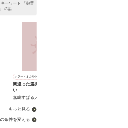
 キーワード 「御曹
」 の話
ホラー・オカルト
ファンタジー
詩・短歌・俳句・川柳
ファンタジー
間違った選択肢を選びなさ
転生令嬢は小食王子のお食
高校生・就活生へ
【完結】売られ
い
事係
後の夜にヤリ逃
*゜朔夜 *゜／著
た〜平和に子育
嘉嶋すばる／著
甘沢林檎／著
と、迎えに来た
やきいもほくほ
子様でした〜
もっと見る
の条件を変える