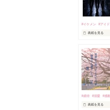
#イケメン
#アイ
表紙を見る
推しは画面の向
不器用でも努力
無口で頼れる黒。
天才肌で笑顔が
三人の姿に勇気
　　　恋、友情
　　　　笑って
#虐待
#溺愛
#感
　　　　　　〜
表紙を見る