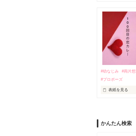
｢全部あんたのせ
『──のせいじゃ
｢なんであんたが
『生きていてく
｢あんたなんか産
『産まれてきて
#幼なじみ
#両片
#プロポーズ
｢あんたさえ居なけれ
『──が居てくれた
表紙を見る
『ねぇ、恋カレ
──『ん？　恋カ
両親から虐待を
かんたん検索
『うん。恋カレ
その女の子に感
これは好きなア