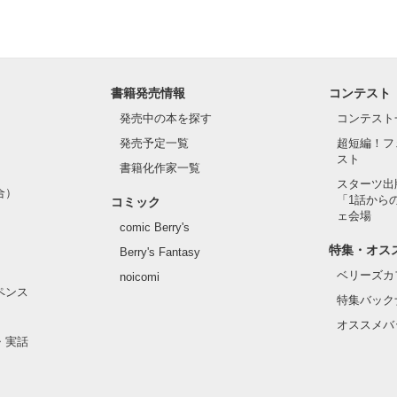
1位！

います❀

書籍発売情報
コンテスト
は、以前出していたしたものの長編バージョンになります。

発売中の本を探す
コンテスト
発売予定一覧
超短編！フ
スト
書籍化作家一覧
スターツ出
合）
「1話から
コミック
ェ会場
作品を読む
comic Berry's
特集・オス
Berry's Fantasy
ベリーズカ
noicomi
ペンス
特集バック
オススメバ
・実話