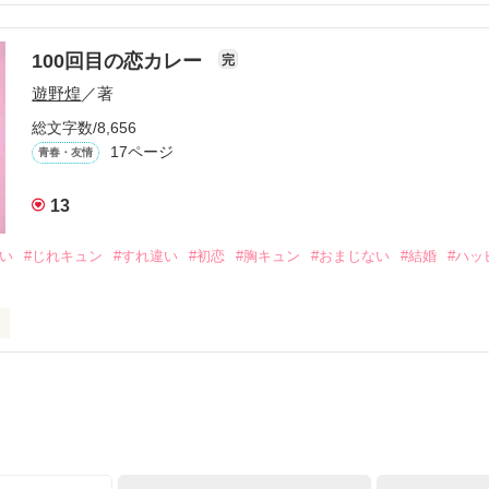
いよ｣

ないよ』

100回目の恋カレー
完
作品を読む
遊野煌
／著
生きてんのよ｣

総文字数/8,656
れてありがとう』

17ページ
青春・友情
まなきゃ良かった｣

13
くれてありがとう』

想い
#じれキュン
#すれ違い
#初恋
#胸キュン
#おまじない
#結婚
#ハッ
ば·····｣

から俺たちは·····』

ーって知ってる？』

レー？』

受け感情を知らない女の子と

ーを100回たべたら、好きな人が自分のこと好きになっちゃうんだって』
情を教える極道達との物語。

イツに好きだよって言えない、臆病な私の初恋と恋のおまじないの話。
