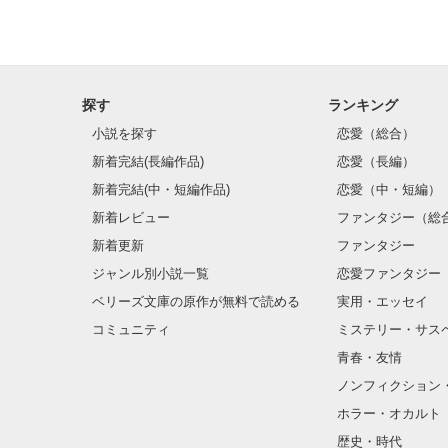
ベリーズカフェ

ジャンル別 最高
ありがとうござ
探す
ランキング
※こちらの作品
小説を探す
恋愛（総合）
新着完結(長編作品)
恋愛（長編）
新着完結(中・短編作品)
恋愛（中・短編）
新着レビュー
ファンタジー（総
新着更新
ファンタジー
ジャンル別小説一覧
恋愛ファンタジー
ベリーズ文庫の原作が無料で読める
実用・エッセイ
コミュニティ
ミステリー・サス
青春・友情
ノンフィクション
ホラー・オカルト
歴史・時代