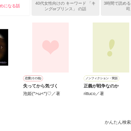
40代女性向けの キーワード 「キ
3時間で読める
ためになる話
ングorプリンス」 の話
司
方も、助けの求め方も、何も知らなかった。

えてくれた。

素材です。コンテスト用に既存作を改稿しました。
作品を読む




恋愛(その他)
ノンフィクション・実話
失ってから気づく
正義が戦争なのか
泡姫(*>ω<*)♡／著
rittuco／著
かんたん検索
1位！
