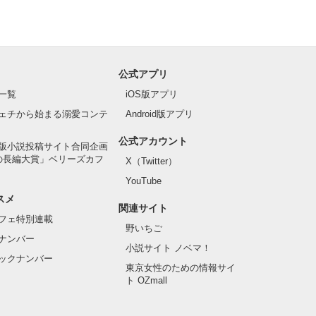
公式アプリ
一覧
iOS版アプリ
ェチから始まる溺愛コンテ
Android版アプリ
公式アカウント
版小説投稿サイト合同企画
の長編大賞」ベリーズカフ
X（Twitter）
YouTube
スメ
関連サイト
フェ特別連載
野いちご
ナンバー
小説サイト ノベマ！
ックナンバー
東京女性のための情報サイ
ト OZmall