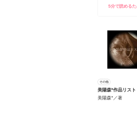
5分で読める
泣き方も、笑い
でもみんなが教
※表紙はフリー
『"愛してるよ"』
感動のラスト──
その他
美陽森*作品リスト
美陽森*／著
野いちご

ジャンル別 最高
総合 最高3位！
