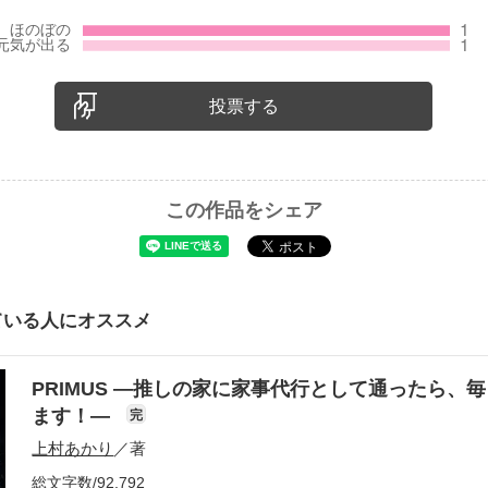
投票する
この作品をシェア
ている人にオススメ
PRIMUS ―推しの家に家事代行として通ったら、
ます！―
完
上村あかり
／著
総文字数/92,792