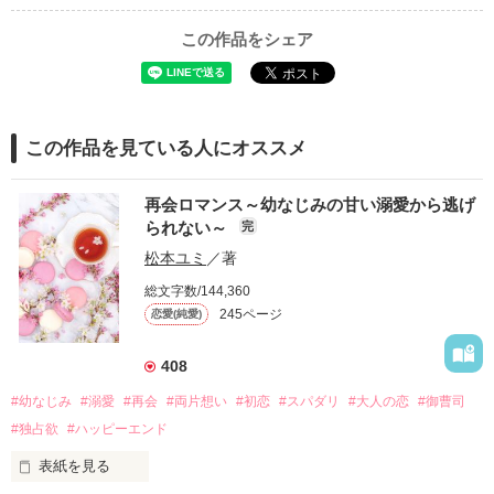
この作品をシェア
この作品を見ている人にオススメ
再会ロマンス～幼なじみの甘い溺愛から逃げ
られない～
完
松本ユミ
／著
総文字数/144,360
245ページ
恋愛(純愛)
408
#幼なじみ
#溺愛
#再会
#両片想い
#初恋
#スパダリ
#大人の恋
#御曹司
#独占欲
#ハッピーエンド
表紙を見る