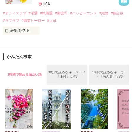
　なぜか恭司から飼い猫の世話係を命じられた美桜は、猫の世
166
話を口実にしばしば呼び出された上、二人はいわゆる身体だけ
夏木美桜(なつきみお)

#オフィスラブ
#溺愛
#執着愛
#御曹司
#ハッピーエンド
#結婚
#独占欲
✕

#ラブラブ
#職業ヒーロー
#上司
鳴海哲平 (なるみてっぺい)

表紙を見る
作品を読む
止まっていたはずの二人の時間が、再び動き出す。

舞川雛子（26）は大手お菓子メーカー、三日月製菓コーポレー
再会から始まる、溺愛ラブ。

ションの企画戦略室で働いている。

また雛子には2年前から付き合いはじめ、半年前から同棲を始
2026.6.5～2026.7.25

かんたん検索
めた、同期で恋人の石垣守（26）がいるのだが、後輩の姫原由
羅（24）との浮気が発覚した上、いつのまにか元カノにされて
いた。

30分で読める キーワード
1時間で読める キーワー
3時間で読める面白い話
守と由羅から『便利屋雛子』と馬鹿にされ、一人こっそり泣い
「上司」 の話
ド 「独占欲」 の話
＊以前、公開していた話の改稿版です＊

ていた雛子に、企画戦略室の上司である雪瀬鷹哉（29）が
『──俺と結婚してくれないか』といきなりプロポーズをしてき
た上、同居まで提案してきて──？

鷹哉『宜しくな、俺の雛子』🦅

雛子『俺の……ひぃ、雛子？！！！』🐥

作品を読む
シゴデキで冷徹な上司が見せる素顔は、なぜか想像以上に甘く
て……🐥💓🦅
