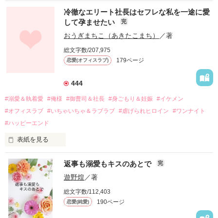
冷徹なエリート社長はセフレな私を一途に愛
して孕ませたい
完
幼なじみの哲平に淡い恋心を抱いていた美桜。

おうぎまちこ（あきたこまち）
／著
しかし、ある出来事をきっかけに二人の関係は壊れてしまう。

総文字数/207,975
関係修復もできないまま、美桜は両親の離婚によって

179ページ
恋愛(オフィスラブ)
引っ越すことになり、哲平とも離れ離れになった。

それから約十二年後。

444
過去の傷から、二度と会いたくないと思っていた哲平に

#溺愛＆執着愛
#俺様
#御曹司＆社長
#身ごもり＆妊娠
#イケメン
運命のような再会を果たす。

#オフィスラブ
#いちゃいちゃ＆ラブラブ
#虐げられヒロイン
#ワンナイト
そして、ひょんなことから

#ハッピーエンド
酔った勢いで一夜を共にしてしまった。

表紙を見る
さらに、美桜が初めてだと知った哲平は

『責任をとる、結婚しよう』と真っ直ぐに告げてきた。

　おかしな噂を流されて前の職場でうまくいかなかった梅田美
戸惑う美桜とは裏腹に、好きという気持ちを隠すことなく

返事も溺愛もキスのあとで
完
桜は、海外で傷心旅行をしていたところ、日本人美青年と出会
甘やかしてくる。

い、酒の勢いもあり一夜限りの関係となる。

遊野煌
／著
　帰国後、美桜は新しい職場でワンナイトした美青年と再会。
そんなある日、哲平は美桜がストーカー被害に

総文字数/112,403
なんと彼の正体は、とある財閥御曹司にも関わらず、一族を離
遭っていることを知る。

190ページ
恋愛(純愛)
れて起業した新進気鋭の実業家、社内でも冷徹だと評判な社長
美桜を守るため、哲平は同居を提案してきて――。

――御影恭司その人だったのだ――！
