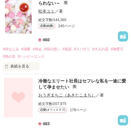
られない～
完
松本ユミ
／著
総文字数/144,360
245ページ
恋愛(純愛)
460
#幼なじみ
#溺愛
#再会
#両片想い
#初恋
#スパダリ
#大人の恋
#御曹司
#独占欲
#ハッピーエンド
表紙を見る
冷徹なエリート社長はセフレな私を一途に愛
して孕ませたい
完
幼なじみの哲平に淡い恋心を抱いていた美桜。

おうぎまちこ（あきたこまち）
／著
しかし、ある出来事をきっかけに二人の関係は壊れてしまう。

総文字数/207,975
関係修復もできないまま、美桜は両親の離婚によって

179ページ
恋愛(オフィスラブ)
引っ越すことになり、哲平とも離れ離れになった。

それから約十二年後。

483