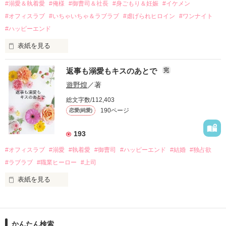
過去の傷から、二度と会いたくないと思っていた哲平に

#溺愛＆執着愛
#俺様
#御曹司＆社長
#身ごもり＆妊娠
#イケメン
運命のような再会を果たす。

#オフィスラブ
#いちゃいちゃ＆ラブラブ
#虐げられヒロイン
#ワンナイト
そして、ひょんなことから

#ハッピーエンド
酔った勢いで一夜を共にしてしまった。

表紙を見る
さらに、美桜が初めてだと知った哲平は

『責任をとる、結婚しよう』と真っ直ぐに告げてきた。

　おかしな噂を流されて前の職場でうまくいかなかった梅田美
戸惑う美桜とは裏腹に、好きという気持ちを隠すことなく

返事も溺愛もキスのあとで
完
桜は、海外で傷心旅行をしていたところ、日本人美青年と出会
甘やかしてくる。

い、酒の勢いもあり一夜限りの関係となる。

遊野煌
／著
　帰国後、美桜は新しい職場でワンナイトした美青年と再会。
そんなある日、哲平は美桜がストーカー被害に

総文字数/112,403
なんと彼の正体は、とある財閥御曹司にも関わらず、一族を離
遭っていることを知る。

190ページ
恋愛(純愛)
れて起業した新進気鋭の実業家、社内でも冷徹だと評判な社長
美桜を守るため、哲平は同居を提案してきて――。

――御影恭司その人だったのだ――！

　なぜか恭司から飼い猫の世話係を命じられた美桜は、猫の世
193
話を口実にしばしば呼び出された上、二人はいわゆる身体だけ
夏木美桜(なつきみお)

#オフィスラブ
#溺愛
#執着愛
#御曹司
#ハッピーエンド
#結婚
#独占欲
✕

#ラブラブ
#職業ヒーロー
#上司
鳴海哲平 (なるみてっぺい)

表紙を見る
作品を読む
止まっていたはずの二人の時間が、再び動き出す。

舞川雛子（26）は大手お菓子メーカー、三日月製菓コーポレー
再会から始まる、溺愛ラブ。

ションの企画戦略室で働いている。

また雛子には2年前から付き合いはじめ、半年前から同棲を始
2026.6.5～2026.7.25

かんたん検索