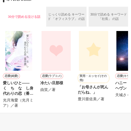
めた、同期で恋人の石垣守（26）がいるのだが、後輩の姫原由
羅（24）との浮気が発覚した上、いつのまにか元カノにされて
いた。

じっくり読める キーワー
30分で読める キーワード
30分で読める泣ける話
守と由羅から『便利屋雛子』と馬鹿にされ、一人こっそり泣い
ド 「オフィスラブ」 の話
「社長」 の話
＊以前、公開していた話の改稿版です＊

ていた雛子に、企画戦略室の上司である雪瀬鷹哉（29）が
『──俺と結婚してくれないか』といきなりプロポーズをしてき
た上、同居まで提案してきて──？

鷹哉『宜しくな、俺の雛子』🦅

雛子『俺の……ひぃ、雛子？！！！』🐥

作品を読む
シゴデキで冷徹な上司が見せる素顔は、なぜか想像以上に甘く
て……🐥💓🦅

実用・エッセイ(その
恋愛(純愛)
恋愛(ラブコメ)
恋愛(キケ
他)
愛しいひと――
冷たい旦那様
ハニー
※表紙も作中使用の画像も全てフリー素材です。

「お母さんが死ん
く ち な し身
ヘヴン
※執筆期間2026.6.3〜7.20完結です。　

由笑／著
だらね、」
代わりの恋（番外
天城さく
※他サイトさんにて恋愛トレンド1位でした〜良かったら読ん
編）
豊川亜佐美／著
光月海愛（光月ミ
で頂けると嬉しいです。
ア）／著
もっと見る
作品を読む
かんたん検索の条件を変える