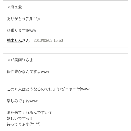
＜海ュ愛
ありがとう(*´Д｀*)ﾉ
頑張ります!!www
柏木りん
さん
2013/03/03 15:53
＜+*美雨*+さま
個性豊かなんですよwww
この６人はどうなるのでしょうね[ニヤニヤ]www
楽しみですねwww
また来てくれるんですか？
嬉しいですっ!!
待ってまぁす(*^_^*)