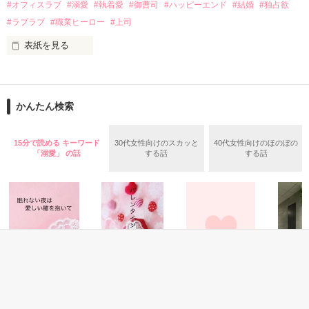
夏木美桜(なつきみお)

#オフィスラブ
#溺愛
#執着愛
#御曹司
#ハッピーエンド
#結婚
#独占欲
✕

#ラブラブ
#職業ヒーロー
#上司
鳴海哲平 (なるみてっぺい)

表紙を見る
作品を読む
止まっていたはずの二人の時間が、再び動き出す。

舞川雛子（26）は大手お菓子メーカー、三日月製菓コーポレー
再会から始まる、溺愛ラブ。

ションの企画戦略室で働いている。

また雛子には2年前から付き合いはじめ、半年前から同棲を始
2026.6.5～2026.7.25

かんたん検索
めた、同期で恋人の石垣守（26）がいるのだが、後輩の姫原由
羅（24）との浮気が発覚した上、いつのまにか元カノにされて
いた。

15分で読める キーワード
30代女性向けのスカッと
40代女性向けのほのぼの
守と由羅から『便利屋雛子』と馬鹿にされ、一人こっそり泣い
「溺愛」 の話
する話
する話
＊以前、公開していた話の改稿版です＊

ていた雛子に、企画戦略室の上司である雪瀬鷹哉（29）が
『──俺と結婚してくれないか』といきなりプロポーズをしてき
た上、同居まで提案してきて──？

鷹哉『宜しくな、俺の雛子』🦅

雛子『俺の……ひぃ、雛子？！！！』🐥

作品を読む
シゴデキで冷徹な上司が見せる素顔は、なぜか想像以上に甘く
て……🐥💓🦅

恋愛(純愛)
恋愛(ラブコメ)
恋愛(オフィスラブ)
恋愛(オフ
眠れない夜は愛し
バレンタインはキ
恋をしない秘書と
どん底か
※表紙も作中使用の画像も全てフリー素材です。
