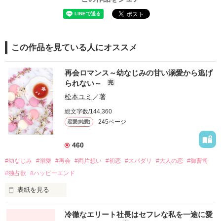
この作品を見ている人にオススメ
再会ロマンス～幼なじみの甘い溺愛から逃げ
られない～
完
松本ユミ
／著
総文字数/144,360
245ページ
恋愛(純愛)
460
#幼なじみ
#溺愛
#再会
#両片想い
#初恋
#スパダリ
#大人の恋
#御曹司
#独占欲
#ハッピーエンド
表紙を見る
冷徹なエリート社長はセフレな私を一途に愛