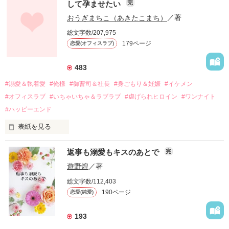
して孕ませたい
完
幼なじみの哲平に淡い恋心を抱いていた美桜。

おうぎまちこ（あきたこまち）
／著
しかし、ある出来事をきっかけに二人の関係は壊れてしまう。

総文字数/207,975
関係修復もできないまま、美桜は両親の離婚によって

179ページ
恋愛(オフィスラブ)
引っ越すことになり、哲平とも離れ離れになった。

それから約十二年後。

483
過去の傷から、二度と会いたくないと思っていた哲平に

#溺愛＆執着愛
#俺様
#御曹司＆社長
#身ごもり＆妊娠
#イケメン
運命のような再会を果たす。

#オフィスラブ
#いちゃいちゃ＆ラブラブ
#虐げられヒロイン
#ワンナイト
そして、ひょんなことから

#ハッピーエンド
酔った勢いで一夜を共にしてしまった。

表紙を見る
さらに、美桜が初めてだと知った哲平は

『責任をとる、結婚しよう』と真っ直ぐに告げてきた。

　おかしな噂を流されて前の職場でうまくいかなかった梅田美
戸惑う美桜とは裏腹に、好きという気持ちを隠すことなく

返事も溺愛もキスのあとで
完
桜は、海外で傷心旅行をしていたところ、日本人美青年と出会
甘やかしてくる。

い、酒の勢いもあり一夜限りの関係となる。

遊野煌
／著
　帰国後、美桜は新しい職場でワンナイトした美青年と再会。
そんなある日、哲平は美桜がストーカー被害に

総文字数/112,403
なんと彼の正体は、とある財閥御曹司にも関わらず、一族を離
遭っていることを知る。

190ページ
恋愛(純愛)
れて起業した新進気鋭の実業家、社内でも冷徹だと評判な社長
美桜を守るため、哲平は同居を提案してきて――。

――御影恭司その人だったのだ――！

　なぜか恭司から飼い猫の世話係を命じられた美桜は、猫の世
193
話を口実にしばしば呼び出された上、二人はいわゆる身体だけ