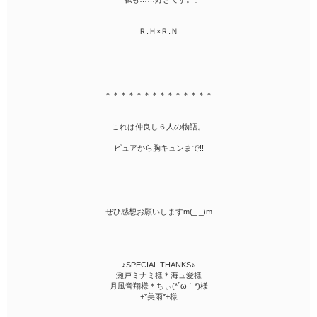
Ｒ.Ｈ×Ｒ.Ｎ
＊＊＊＊＊＊＊＊＊＊＊＊＊＊
これは仲良し６人の物語。
ピュアから胸キュンまで!!
ぜひ感想お願いしますm(_ _)m
-----♪SPECIAL THANKS♪-----
瀬戸ミナミ様＊海ュ愛様
月風音翔様＊ちぃ(*´ω｀*)様
+*美雨*+様