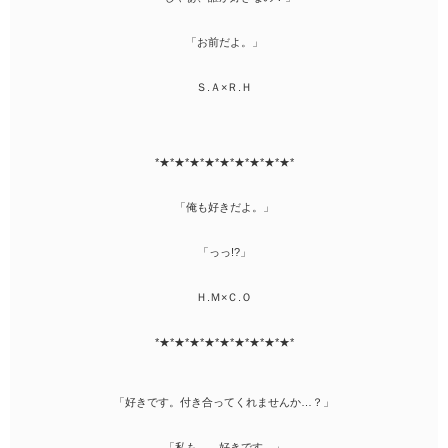
「お前だよ。」
Ｓ.Ａ×Ｒ.Ｈ
*★*★*★*★*★*★*★*★*★*
「俺も好きだよ。」
「っっ!?」
Ｈ.Ｍ×Ｃ.Ｏ
*★*★*★*★*★*★*★*★*★*
「好きです。付き合ってくれませんか…？」
「私も……好きです。」