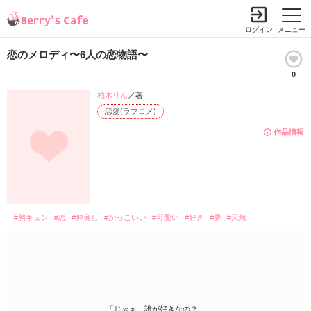
ログイン
メニュー
恋のメロディ〜6人の恋物語〜
0
柏木りん
／著
恋愛(ラブコメ)
作品情報
#胸キュン
#恋
#仲良し
#かっこいい
#可愛い
#好き
#夢
#天然
「じゃぁ、誰が好きなの？」