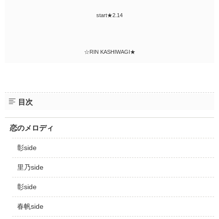
start★2.14
☆RIN KASHIWAGI★
目次
恋のメロディ
彰side
里乃side
彰side
春帆side