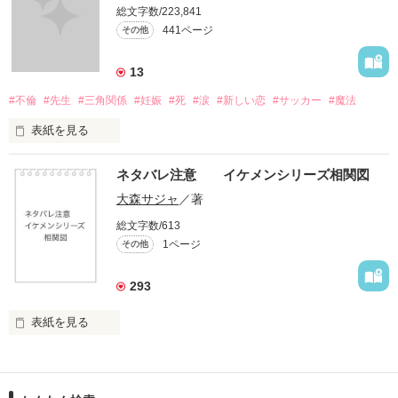
総文字数/223,841
441ページ
その他
13
#不倫
#先生
#三角関係
#妊娠
#死
#涙
#新しい恋
#サッカー
#魔法
表紙を見る
＝＝＝＝＝＝＝＝＝＝＝＝

ネタバレ注意 イケメンシリーズ相関図
「俺と出会ってから

大森サジャ
／著
泣かせてばかりで…ゴメン…」

総文字数/613
1ページ
その他
ユウは悲しく微笑む・・・・

293
不倫　教師との禁断の愛

表紙を見る
悩み傷つき　精一杯愛した人

イケメンシリーズ相関図

「俺なら　亜恋を

第一弾から第十弾
