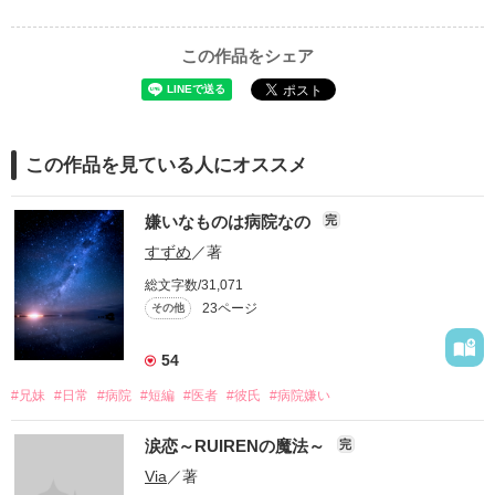
この作品をシェア
この作品を見ている人にオススメ
嫌いなものは病院なの
完
すずめ
／著
総文字数/31,071
23ページ
その他
54
#兄妹
#日常
#病院
#短編
#医者
#彼氏
#病院嫌い
涙恋～RUIRENの魔法～
完
Via
／著