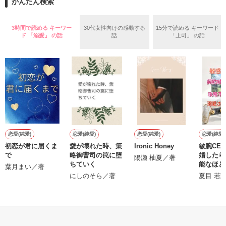
泣かせたりしないのに…」

かんたん検索
作品を読むのに役立てばと思います
愛斗はまっすぐ私を見る。

3時間で読める キーワー
30代女性向けの感動する
15分で読める キーワード
ド 「溺愛」 の話
話
「上司」 の話
作品を読む
ユウと愛斗の間で

揺れ動く　私は

再び涙恋の魔法にかけられ

運命の再会を選んだ………

ユウとの永遠の別れに向かって……

　　＝＝＝＝＝＝＝＝＝＝

恋愛(純愛)
恋愛(純愛)
恋愛(純愛)
恋愛(純愛)
初恋が君に届くま
愛が壊れた時、策
Ironic Honey
敏腕CE
で
略御曹司の罠に堕
婚したら
陽瀬 柚夏／著
ちていく
能なほど
葉月まい／著
ています
にしのそら／著
夏目 若
t
作品を読む
もっと見る
かんたん検索の条件を変える