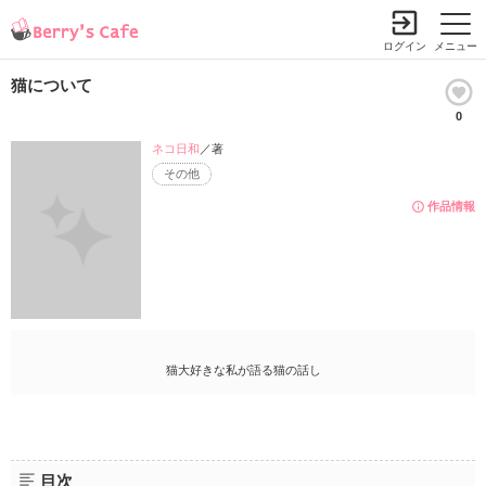
ログイン
メニュー
猫について
0
ネコ日和
／著
その他
作品情報
猫大好きな私が語る猫の話し
目次