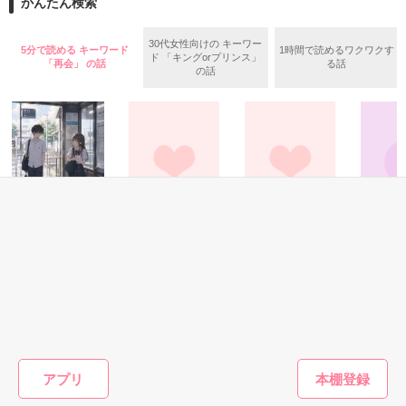
2026.6.5～2026.7.25

かんたん検索
めた、同期で恋人の石垣守（26）がいるのだが、後輩の姫原由
羅（24）との浮気が発覚した上、いつのまにか元カノにされて
いた。

30代女性向けの キーワー
5分で読める キーワード
1時間で読めるワクワクす
ド 「キングorプリンス」
守と由羅から『便利屋雛子』と馬鹿にされ、一人こっそり泣い
「再会」 の話
る話
＊以前、公開していた話の改稿版です＊

の話
ていた雛子に、企画戦略室の上司である雪瀬鷹哉（29）が
『──俺と結婚してくれないか』といきなりプロポーズをしてき
た上、同居まで提案してきて──？

鷹哉『宜しくな、俺の雛子』🦅

雛子『俺の……ひぃ、雛子？！！！』🐥

作品を読む
シゴデキで冷徹な上司が見せる素顔は、なぜか想像以上に甘く
て……🐥💓🦅

恋愛(学園)
恋愛(純愛)
恋愛(純愛)
ファンタ
相合い傘は持って
密室
好きだった同級生
ケーベの
※表紙も作中使用の画像も全てフリー素材です。

いない 〜続編〜
と再会した
ーアさん
※執筆期間2026.6.3〜7.20完結です。　

華海るか／著
星空玲／著
刻田みのり／著
元狸院／
※他サイトさんにて恋愛トレンド1位でした〜良かったら読ん
で頂けると嬉しいです。
もっと見る
作品を読む
アプリ
かんたん検索の条件を変える