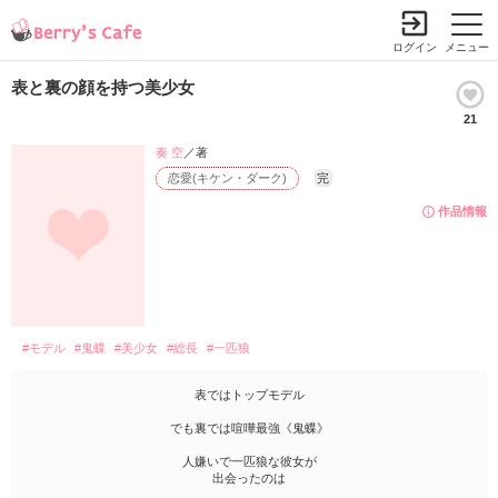
ログイン
メニュー
表と裏の顔を持つ美少女
21
奏 空
／著
恋愛(キケン・ダーク)
完
作品情報
#モデル
#鬼蝶
#美少女
#総長
#一匹狼
表ではトップモデル
でも裏では喧嘩最強《鬼蝶》
人嫌いで一匹狼な彼女が
出会ったのは