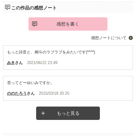
この作品の感想ノート
感想を書く
感想ノートについて
もっと詩音と、桐斗のラブラブをみたいです(*^^*)
みき
さん
2021/06/22 23:49
否ってどーゆいみですか。
ののたろう
さん
2015/03/18 20:25
もっと見る