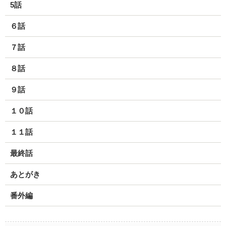
5話
６話
７話
８話
９話
１０話
１１話
最終話
あとがき
番外編