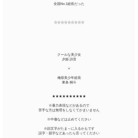
全国No.1総長だった
☆☆☆☆☆☆☆☆☆
クールな美少女
夕姫 詩音
×
俺様美少年総長
東条 桐斗
★★★★★★★★★★
※暴力表現などがあるので
苦手な方は無理をしなくてかまいません
※中傷などは止めてください
※顔文字がたま～に入るかもです
誤字・脱字などあったら言ってください