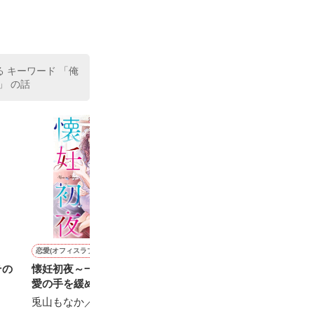
た。

室の上司である
、同居まで提案
る キーワード 「俺
」 の話
恋愛(オフィスラブ)
恋愛(その他)
恋愛(純愛)
恋愛(キケン・ダーク)
その
懐妊初夜～一途な社長は求
１２年前の真実
溺愛までノンストップ〜社
【短】あなたが
愛の手を緩めない～
長の包囲網から逃げられま
も、私はあなた
有亜〔ありあ〕／著
せん〜
兎山もなか／著
星瑠／著