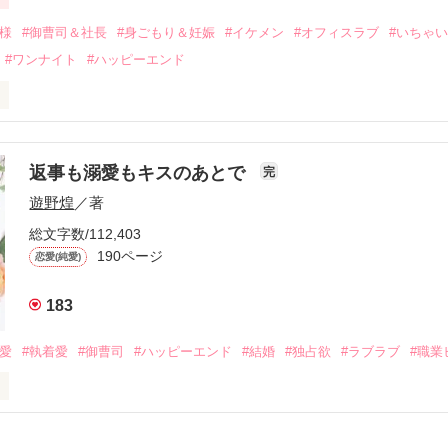
二度と会いたくないと思っていた哲平に

会を果たす。

俺様
#御曹司＆社長
#身ごもり＆妊娠
#イケメン
#オフィスラブ
#いちゃ
なことから

#ワンナイト
#ハッピーエンド
夜を共にしてしまった。

初めてだと知った哲平は

結婚しよう』と真っ直ぐに告げてきた。

流されて前の職場でうまくいかなかった梅田美桜は、海外で傷心旅行を
裏腹に、好きという気持ちを隠すことなく

年と出会い、酒の勢いもあり一夜限りの関係となる。



は新しい職場でワンナイトした美青年と再会。なんと彼の正体は、とあ
返事も溺愛もキスのあとで
完
族を離れて起業した新進気鋭の実業家、社内でも冷徹だと評判な社長―
哲平は美桜がストーカー被害に

遊野煌
／著
―！

を知る。

ら飼い猫の世話係を命じられた美桜は、猫の世話を口実にしばしば呼び
、哲平は同居を提案してきて――。

総文字数/112,403
190ページ
恋愛(純愛)
みお)

183
作品を読む
みてっぺい)

溺愛
#執着愛
#御曹司
#ハッピーエンド
#結婚
#独占欲
#ラブラブ
#職業
ずの二人の時間が、再び動き出す。

、溺愛ラブ。

）は大手お菓子メーカー、三日月製菓コーポレーションの企画戦略室で働
7.25

年前から付き合いはじめ、半年前から同棲を始めた、同期で恋人の石垣守