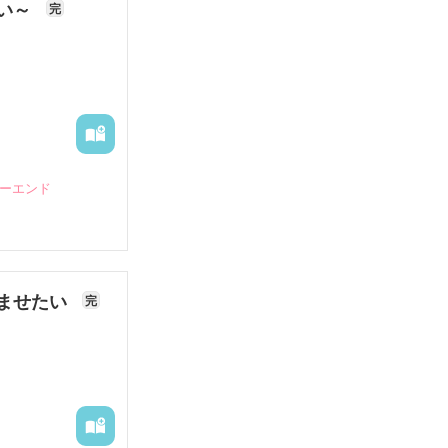
ない～
完
ピーエンド
ませたい
完