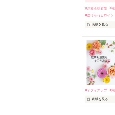
過去の傷から、
運命のような再
#溺愛＆執着愛
#
そして、ひょん
#虐げられヒロイン
酔った勢いで一
表紙を見る
さらに、美桜が
『責任をとる、
　おかしな噂を
戸惑う美桜とは
ろ、日本人美青
甘やかしてくる。
　帰国後、美桜
も関わらず、一
そんなある日、
人だったのだ―
遭っていること
　なぜか恭司か
美桜を守るため
夏木美桜(なつき
✕

鳴海哲平 (なる
#オフィスラブ
#
止まっていたは
表紙を見る
再会から始まる
舞川雛子（26
2026.6.5～2026.
また雛子には2