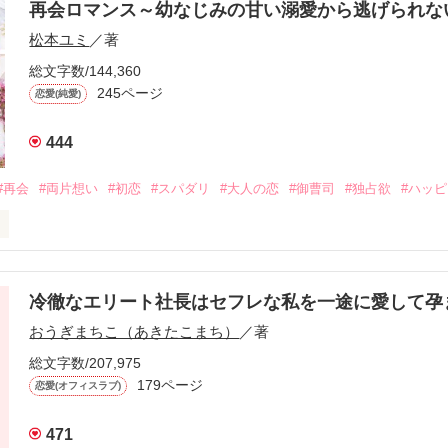
再会ロマンス～幼なじみの甘い溺愛から逃げられ
松本ユミ
／著
総文字数/144,360
245ページ
恋愛(純愛)
444
#再会
#両片想い
#初恋
#スパダリ
#大人の恋
#御曹司
#独占欲
#ハッ
冷徹なエリート社長はセフレな私を一途に愛して孕
に淡い恋心を抱いていた美桜。

おうぎまちこ（あきたこまち）
／著
来事をきっかけに二人の関係は壊れてしまう。

ないまま、美桜は両親の離婚によって

総文字数/207,975
なり、哲平とも離れ離れになった。

179ページ
恋愛(オフィスラブ)
年後。

471