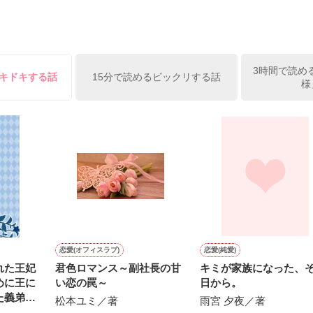
姫原由羅（24）との浮気が発覚した上、いつのまにか元カノにされてい
便利屋雛子』と馬鹿にされ、一人こっそり泣いていた雛子に、企画戦略
）が『──俺と結婚してくれないか』といきなりプロポーズをしてきた上
ていた話の改稿版です＊

3時間で読め
俺の雛子』🦅

ドキドキする話
15分で読めるビックリする話
様
ひぃ、雛子？！！！』🐥

上司が見せる素顔は、なぜか想像以上に甘くて……🐥💓🦅

作品を読む
用の画像も全てフリー素材です。

.6.3〜7.20完結です。　

にて恋愛トレンド1位でした〜良かったら読んで頂けると嬉しいです。
作品を読む
恋愛(オフィスラブ)
恋愛(純愛)
れた王妃
君色ロマンス～副社長の甘
キミが家族になった、
めに王に
い恋の罠～
日から。
た義弟の
松本ユミ／著
雨宮 夕夜／著