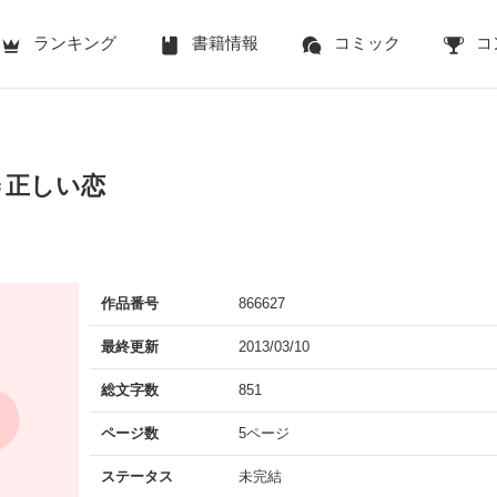
ランキング
書籍情報
コミック
コ
＝正しい恋
作品番号
866627
最終更新
2013/03/10
総文字数
851
ページ数
5ページ
ステータス
未完結