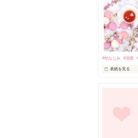
#幼なじみ
#溺愛
表紙を見る
幼なじみの哲平
しかし、ある出
関係修復もでき
引っ越すことに
それから約十二