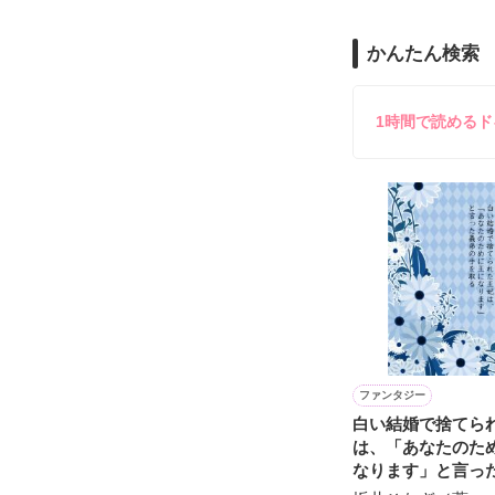
のだが、後輩の
守と由羅から『
かんたん検索
雪瀬鷹哉（29
＊以前、公開し
してきて──？

鷹哉『宜しくな、
1時間で読める
雛子『俺の……
シゴデキで冷徹な
※表紙も作中使
※執筆期間2026
※他サイトさん
ファンタジー
白い結婚で捨てら
は、「あなたのた
なります」と言っ
手を取る