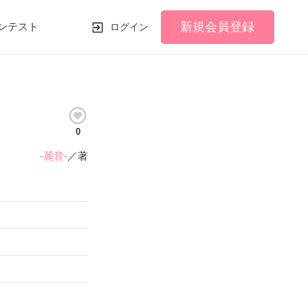
新規会員登録
ンテスト
ログイン
0
-麗音-
／著