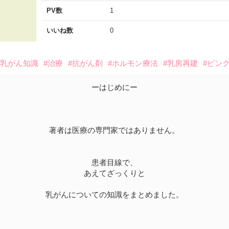
PV数
1
いいね数
0
#乳がん知識
#治療
#抗がん剤
#ホルモン療法
#乳房再建
#ピン
ーはじめにー
著者は医療の専門家ではありません。
患者目線で、
あえてざっくりと
乳がんについての知識をまとめました。