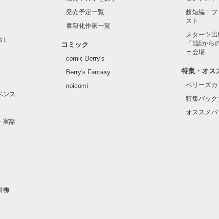
？―

発売予定一覧
超短編！フ
スト
書籍化作家一覧
スターツ出
合）
「1話から
コミック
ェ会場
comic Berry's
特集・オス
Berry's Fantasy
ベリーズカ
noicomi
ペンス
特集バック
オススメバ
・実話
緒にいれる時がきたら"

川柳