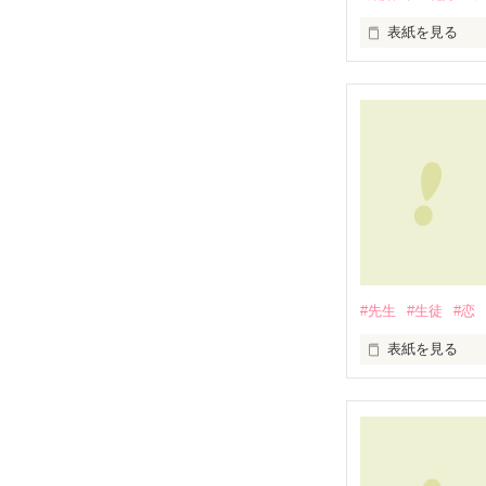
表紙を見る
２０１２年６月
わたし達は、結
将来を結び、愛
甘い甘い、結婚
……に、なるは
#先生
#生徒
#恋
新郎カズミ　×
表紙を見る
ドタバタ結婚式

実体験を基にし
他とはちょっと
先生との禁断の
※　自身の体験
心から愛した人
登場人物の名前