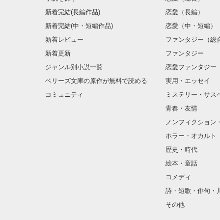
今、幸せですか
新着完結(長編作品)
恋愛（長編）
新着完結(中・短編作品)
恋愛（中・短編）
新着レビュー
ファンタジー（総
新着更新
ファンタジー
あなたが

ジャンル別小説一覧
恋愛ファンタジー
ベリーズ文庫の原作が無料で読める
実用・エッセイ
笑っているなら

コミュニティ
ミステリー・サス
青春・友情
それでいい..

ノンフィクション
ホラー・オカルト
歴史・時代
絵本・童話
"いつかずっと一
コメディ
詩・短歌・俳句・
その他
その時は―..
