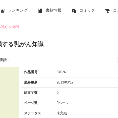
ランキング
書籍情報
コミック
コ
る乳がん知識
損する乳がん知識
実話
作品番号
870261
最終更新
2013/03/17
総文字数
0
ページ数
0ページ
ステータス
未完結