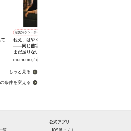
恋愛(キケン・ダーク)
恋愛(純愛)
恋愛(オフィスラブ)
恋愛(純愛)
れて
ねえ、はやく降参してよ。
突然シンデレラ～王子様は
俺に夢中になれよ～純情秘
沈黙の戦い〜凛
――同じ苗字になっても、
実在しました～
書は溺甘副社長の独占欲を
のギャップ〜
まだ足りない。甘くて焦れ
拒めない
せいとも／著
せいとも／著
ったい心理戦を続ける夫
momomo／著
青蘭 まこと／著
婦。
もっと見る
の条件を変える
公式アプリ
一覧
iOS版アプリ