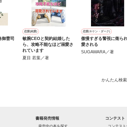


恋愛(純愛)
恋愛(キケン・ダーク)
略御曹司
敏腕CEOと契約結婚した
傲慢すぎる警視に衛ら
ら、攻略不能なほど溺愛さ
愛される
れています
SUGAWARA／著
夏目 若葉／著


かんたん検索
書籍発売情報
コンテスト
発売中の本を探す
コンテスト