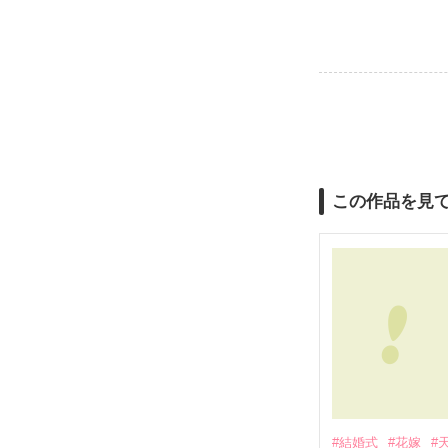
この作品を見
#結婚式
#花嫁
#