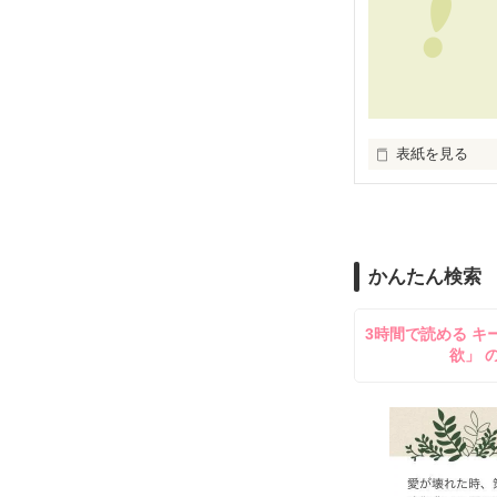
手の届かない人
あなたならどう
**************

2012.09.20　公
切なくて、許さ
**************

あなたは知って
◆ベリーズカフ
私達が選んだ道
◆「甘い結婚」
表紙を見る
どうか見届けて
◆レビューあり
この奇跡の軌跡
いいよ　様 / 和
八谷 紬　様 / 
（2008/9/20〜20
かんたん検索
堕ちるとこまで

第４回日本ｹｰﾀｲ
二次審査進出作
3時間で読める キ
堕ちた私―

沢山の応援、

欲」 
その度に何度も
