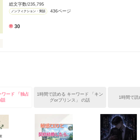
だとしたら

総文字数/235,795
しますか？

436ページ
ノンフィクション・実話
開

れない恋を、

いますか？

30
ェメルマガ掲載されました。

を、

特集掲載されました。

下さい。

がとうございます。

、その全てを―…

宮 樹　様

夢雨　様

09/4/12）

小説大賞

品です。

ーワード 「独占
1時間で読める キーワード 「キン
1時間で読
作品を読む
の話
グorプリンス」 の話
作品を読む