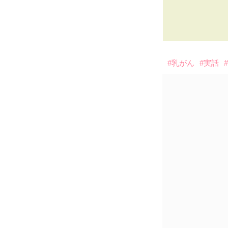
#乳がん
#実話