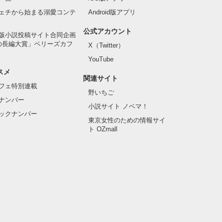
ェチから始まる溺愛コンテ
Android版アプリ
公式アカウント
版小説投稿サイト合同企画
の長編大賞」ベリーズカフ
X（Twitter）
YouTube
スメ
関連サイト
フェ特別連載
野いちご
ナンバー
小説サイト ノベマ！
ックナンバー
東京女性のための情報サイ
ト OZmall