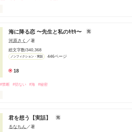
２４日。晴れ。

海に降る恋 〜先生と私のｷｾｷ〜
完
河原さく
／著
婚式を挙げました。

総文字数/340,368
を誓い、

446ページ
ノンフィクション・実話
式。

18
ずだった。

#禁断
#切ない
#海
#秘密
　新婦おなつ

た、

違う

恋物語。

君を想う【実話】
完
を元に再構成。

るなちん
／著
が、

などは仮名です。
