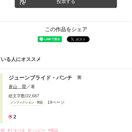
投票する
この作品をシェア
ている人にオススメ
ジューンブライド・パンチ
完
蒼山 螢
／著
総文字数/22,687
19ページ
ノンフィクション・実話
2
天然
#ドタバタ
#ハッピー
#実話