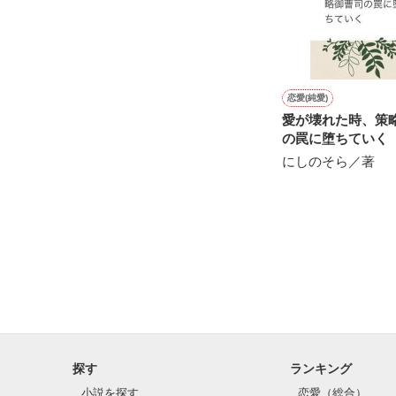
導いてくれたのは
あなたでした..

恋愛(純愛)
愛が壊れた時、策
の罠に堕ちていく
たくさんの人を

にしのそら／著
裏切って傷つけて
それでも

あなたを求めた

探す
ランキング
小説を探す
恋愛（総合）