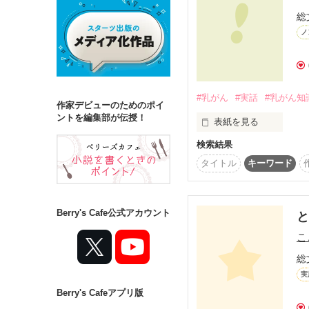
総
ノ
詳しく検索
検索対象
タイトル
キ
#乳がん
#実話
#乳がん知
作家デビューのためのポイ
ジャンル
ントを編集部が伝授！
表紙を見る
検索結果
ーはじめにー

タイトル
キーワード
ステータス
著者は医療の専門家では
全て
完結
Berry's Cafe公式アカウント
と
作品の長さ
こ
患者目線で、

あえてざっくりと

長編
中編
総
実
乳がんについての知識を
Berry's Cafeアプリ版
コンテスト