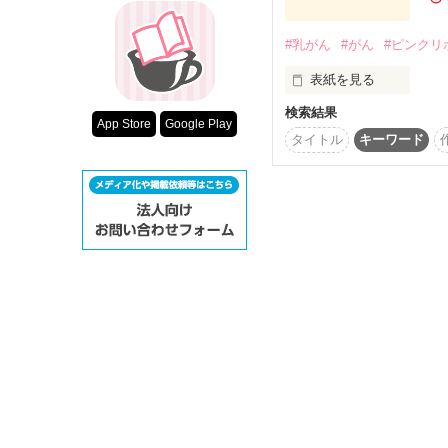
超短編！フェチ
スターツ出版小
#乳がん
#がん
#ピンクリ
    by  心路 瑞環
表紙を見る
その他の条件
検索結果
動画あり
あなたや

App Store
Google Play
あなたの大切なヒトが

タイトル
キーワード
乳がんだと知ったとき

今日から

やるべきことの

参考になれば幸いです
