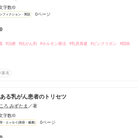
文字数/0
0ページ
ンフィクション・実話
0
ーワード
作家名
表紙コメント
あらすじ
識
#治療
#抗がん剤
#ホルモン療法
#乳房再建
#ピンクリボン
#闘病
感想
作家名
ありません。

更新中
ある乳がん患者のトリセツ
ころ みずたま
／著
短編
文字数/0
作品の長さにつ
0ページ
用・エッセイ(美容・健康)
まとめました。

0