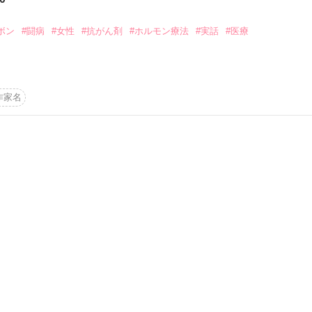
から始まる溺愛コンテスト
説投稿サイト合同企画「1話からの長編大賞」ベリーズカフェ
ボン
#闘病
#女性
#抗がん剤
#ホルモン療法
#実話
#医療
コミックあり
作品を読む
作家名