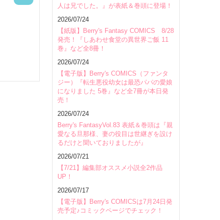
人は兄でした。』が表紙＆巻頭に登場！
会場
2026/07/24
【紙版】Berry's Fantasy COMICS 8/28
発売！『しあわせ食堂の異世界ご飯 11
巻』など全8冊！
2026/07/24
【電子版】Berry's COMICS（ファンタ
ジー）『転生悪役幼女は最恐パパの愛娘
になりました 5巻』など全7冊が本日発
売！
2026/07/24
Berry's FantasyVol.83 表紙＆巻頭は『親
愛なる旦那様、妻の役目は世継ぎを設け
るだけと聞いておりましたが』
2026/07/21
【7/21】編集部オススメ小説全2作品
UP！
2026/07/17
【電子版】Berry's COMICSは7月24日発
売予定♪コミックページでチェック！