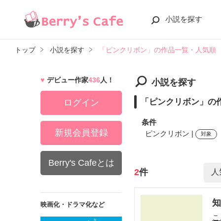
小説を探す
トップ
小説を探す
「ピンクリボン」の作品一覧・人気順
デビュー作家
436
人！
小説を探す
「ピンクリボン」の
ログイン
条件
新規会員登録
ピンクリボン |
対象
Berry's Cafeとは
検索ワード
2
件
知
映画化・ドラマ化など
こ