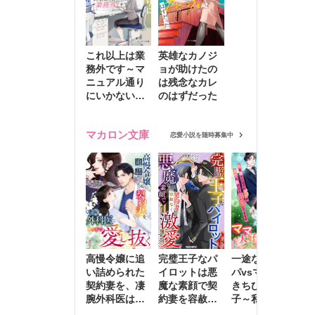
これ以上は業
英雄なカノジ
務外です～マ
ョが助けたの
ニュアル通り
は残念なカレ
にいかない彼
のはずだった
に無難な日々
を崩されて～
マカロン文庫
恋愛小説を随時募集中
高慢令嬢に追
完璧王子なパ
一途な社長パ
執
い詰められた
イロットは悪
パvsママ大好
士
契約妻を、凄
魔な素顔で契
きちびっこ息
偽
腕外科医はこ
約妻を容赦な
子～私を捨て
情
の手で愛し抜
く激愛する
たはずの元夫
堕