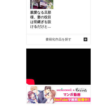
親愛なる旦那
様、妻の役目
は世継ぎを設
けるだけと聞
いておりまし
たが～虐げら
書籍化作品を探す
れ才女の幸せ
な結婚～2