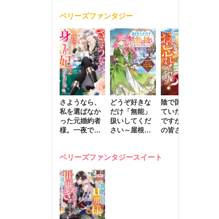
く
が息子に負け
ベリーズファンタジー
じと溺愛して
きます～
さようなら、
どうぞ好きな
陰で国を支え
転
私を選ばなか
だけ「無能」
ていたのは私
と
った元婚約者
扱いしてくだ
ですが、王家
っ
様。一夜で大
さい～屋根裏
の皆さんお忘
国
国君主の身ご
部屋の本の
れですか？～
に
もり妃になり
虫、実は国を
追放された隠
不
ベリーズファンタジースイート
ました２
動かす万能令
れ才女の辺境
保
嬢でした～
スローライフ
で
計画～
能
し