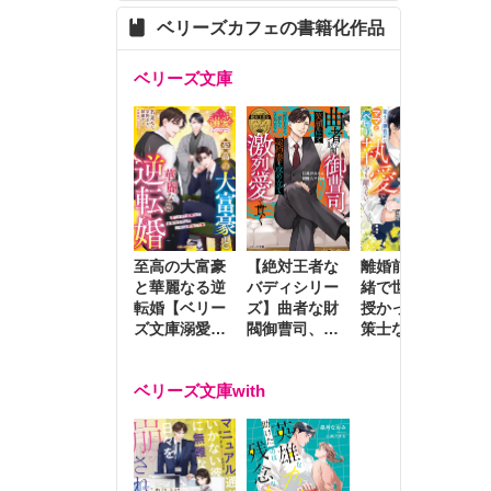
ベリーズカフェの書籍化作品
ベリーズ文庫
至高の大富豪
離婚前夜に内
冷
【絶対王者な
と華麗なる逆
緒で世継ぎを
や
バディシリー
転婚【ベリー
授かったら～
生
ズ】曲者な財
ズ文庫溺愛ア
策士な御曹司
を
閥御曹司、笑
ンソロジー】
はママとベビ
～
顔の圧で契約
ーを執愛で守
つ
妻を攻め立て
ベリーズ文庫with
り離さない～
様
激烈愛で貫く
し