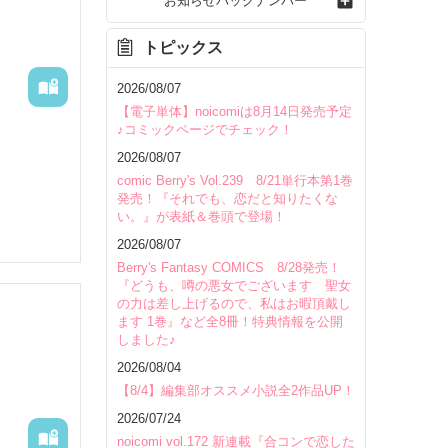
お知らせバックナンバー
トピックス
2026/08/07
【電子単体】noicomiは8月14日発売予定
♪コミックページでチェック！
2026/08/07
comic Berry's Vol.239 8/21単行本第1巻
発売！『それでも、恋だと知りたくな
い。』が表紙＆巻頭で登場！
2026/08/07
Berry's Fantasy COMICS 8/28発売！
『どうも、噂の悪女でございます 聖女
の力は差し上げるので、私はお暇頂戴し
ます 1巻』など全8冊！特典情報を公開
しました♪
2026/08/04
いて
【8/4】編集部オススメ小説全2作品UP！
2026/07/24
noicomi vol.172 新連載『合コンで恋した