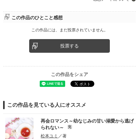
この作品のひとこと感想
この作品には、まだ投票されていません。
投票する
この作品をシェア
この作品を見ている人にオススメ
再会ロマンス～幼なじみの甘い溺愛から逃げ
られない～
完
松本ユミ
／著