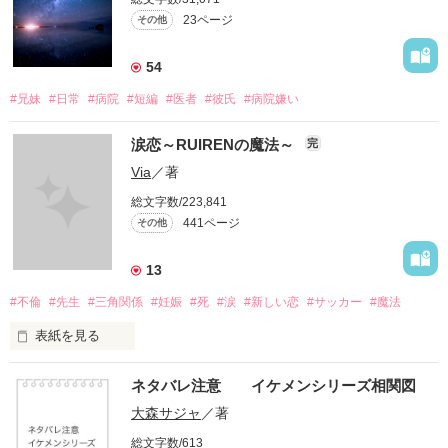
23ページ
その他
54
#兄妹
#日常
#病院
#短編
#医者
#彼氏
#病院嫌い
涙恋～RUIRENの魔法～
完
Via
／著
総文字数/223,841
441ページ
その他
13
#不倫
#先生
#三角関係
#妊娠
#死
#涙
#新しい恋
#サッカー
#魔法
表紙を見る
＝＝＝＝＝＝＝＝＝＝＝＝

ネタバレ注意 イケメンシリーズ相関図
「俺と出会ってから

大森サジャ
／著
泣かせてばかりで…ゴメン…」

総文字数/613