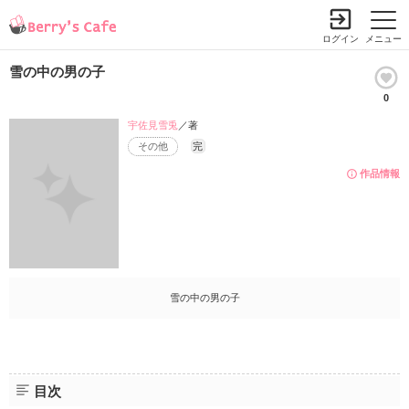
ログイン
メニュー
雪の中の男の子
0
宇佐見雪兎
／著
その他
完
作品情報
雪の中の男の子
目次