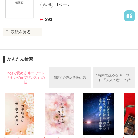
1ページ
その他
ユウは悲しく微笑む・・・・

293
不倫　教師との禁断の愛

表紙を見る
悩み傷つき　精一杯愛した人

イケメンシリーズ相関図

「俺なら　亜恋を

第一弾から第十弾

泣かせたりしないのに…」

かんたん検索
作品を読むのに役立てばと思います
愛斗はまっすぐ私を見る。

15分で読める キーワード
1時間で読める キーワー
「キングorプリンス」 の
1時間で読める怖い話
ド 「大人の恋」 の話
話
作品を読む
ユウと愛斗の間で

揺れ動く　私は

再び涙恋の魔法にかけられ

運命の再会を選んだ………

ユウとの永遠の別れに向かって……
