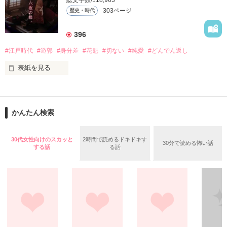
総文字数/118,963
絶望する令嬢・澄乃の前に現れたのは、有能な若き少佐・橘朔
303ページ
歴史・時代
也だった。

彼は莫大な借財を肩代わりする代わりに、澄乃への「婿入り」
396
を要求する。

#江戸時代
#遊郭
#身分差
#花魁
#切ない
#純愛
#どんでん返し
拒否権のない契約結婚。

しかし、始まった新婚生活で、不器用なほどに真っ直ぐな愛情
表紙を見る
を示される。

「あなたが望まないことは、決してしません」

「あなたの好きなものは、きっと良いものです」

かんたん検索
おいでなんし、おいでなんし、

軍服の奥に15年越しの執着を秘めた夫は、世間から軽んじられ
どうぞ極楽浄土へ。

る澄乃の「刺繍」を、誰よりも尊重し、守り抜こうとする。

30代女性向けのスカッと
2時間で読めるドキドキす
30分で読める怖い話
する話
る話
 だが、二人の絆を試すように、朔也を狙う高慢な侯爵令嬢・冴
ここは江戸の花街・吉原───裏遊郭。

子の影が忍び寄り――。

没落令嬢が、一途すぎる軍人の愛に包囲され、自らの誇りであ
男が女を買うのではありんせん。

る日本刺繍の腕で運命を切り拓いてゆく、大正浪漫×逆転夫婦
愛！

女が男を買い、女が夢を見る場所でありんす。
