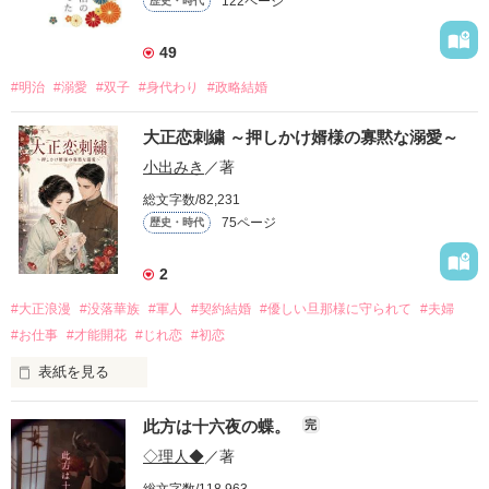
122ページ
歴史・時代
49
#明治
#溺愛
#双子
#身代わり
#政略結婚
大正恋刺繍 ～押しかけ婿様の寡黙な溺愛～
小出みき
／著
総文字数/82,231
75ページ
歴史・時代
2
#大正浪漫
#没落華族
#軍人
#契約結婚
#優しい旦那様に守られて
#夫婦
#お仕事
#才能開花
#じれ恋
#初恋
表紙を見る
「私が一条家に婿入りしたのは、ただ単に澄乃さんと結婚した
此方は十六夜の蝶。
完
かったからです」

◇理人◆
／著
借金で差し押さえ寸前の一条伯爵家。
