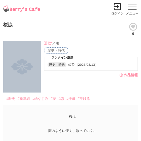
ログイン
メニュー
桜涙
0
遥歌*
／著
歴史・時代
ランクイン履歴
歴史・時代
47位（2026/03/13）
作品情報
#歴史
#新選組
#幼なじみ
#愛
#恋
#沖田
#泣ける
桜は
夢のように儚く、散っていく…