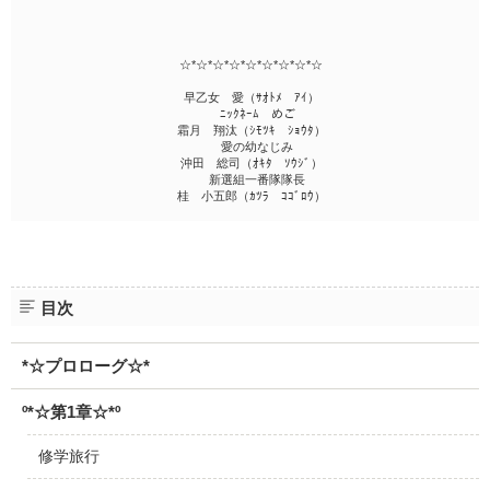
☆*☆*☆*☆*☆*☆*☆*☆*☆
早乙女 愛（ｻｵﾄﾒ ｱｲ）
ﾆｯｸﾈｰﾑ めご
霜月 翔汰（ｼﾓﾂｷ ｼｮｳﾀ）
愛の幼なじみ
沖田 総司（ｵｷﾀ ｿｳｼﾞ）
新選組一番隊隊長
桂 小五郎（ｶﾂﾗ ｺｺﾞﾛｳ）
目次
*☆プロローグ☆*
º*☆第1章☆*º
修学旅行