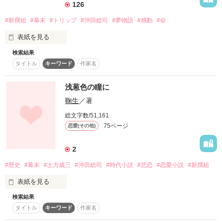
ま・じ・か((((；ﾟДﾟ)))))))！

126
原田左之助(はらださのすけ)

　　　　「まぁいいですけど」

「もう、誰も失いたくないっ」

今、新撰組が平成に生まれ変わる………！

#新撰組
#幕末
#トリップ
#沖田総司
#夢物語
#感動
#命
永倉新八(ながくらしんぱち)

　　×

土方歳三

表紙を見る
「ふざけんじゃねぇ！！！」

新選組×少女＋攘夷志士

一旦、完結しました*\(^o^)/*

検索結果
続きは、

　　×

タイトル
キーワード
作家名
『続・新撰組と妖狐ちゃん！』

沖田総司

〜○〜○〜○〜○〜○〜○〜○〜○〜○〜

只今、地味に執筆中（笑）

「殺しちゃうかも(ﾆﾔﾘ）」

少女は、ただひたすらに駆け抜けた

浅葱色の瞳に
　　×

鞠生
／著
そんな道も、きっとあったのです。

斎藤一

総文字数/51,161
「お前はできることだけやればいい」

そしてその道もまた、

＊＊＊＊＊＊＊＊＊＊＊＊＊＊＊＊＊＊＊

75ページ
読んで下さった読者の皆さま、

恋愛(その他)
幸せだったのでしょう。

『Ｔｉｍｅ〜新撰組と平成の少女〜』の続編です！

本棚inして下さった皆さま、

　　×

ファンになって下さった皆さま、

今、時代を越え、友情が芽生える………！

藤堂平助

2
ジャンル別ランキング最高2位！

本当にありがとうございます！！！

「無理すんな」

けれど選ばなかったのは、僕でした。

まだ読んでいない方は、先に読むことをお勧めします(*´∀`)

#歴史
#幕末
#土方歳三
#沖田総司
#時代小説
#悲恋
#恋愛小説
#新撰組
Berry,s cafe編集部オススメ

ーーーーーーーーーーーーーーーーーー

　　×

歴史・時代で推薦していただきました！

表紙を見る
原田左之助

〜○〜○〜○〜○〜○〜○〜○〜○〜○〜

「お前はいい子だ」

＊

検索結果
沢山のレビューや感想

その"華"は

＊さっきも言ったように、

ありがとうございました(^^)

タイトル
キーワード
作家名
時が来たりて乱れ咲き

歴史に忠実…ではありません！

-*-*-*-*-*-*-*-*-*-*-*-*-*-*-*-*-*-*-*-

だいたい作者の妄想ですorz

「あたしみんなを守りたいです！」
