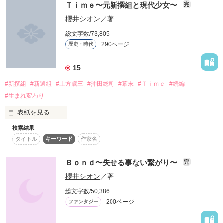
沸点低めのもはや殺人鬼の鬼？

Ｔｉｍｅ〜元新撰組と現代少女〜
完
水代 朱鈴さん

櫻井シオン
／著
0919 ～

総文字数/73,805
紅季華

また私は君に恋をする

290ページ
歴史・時代
…いえいえ、彼女は

何度も、何度も好きになる

-*-*-*-*-*-*-*-*-*-*-*-*-*-*-*-*-*-*-*-

15
.
#新撰組
#新選組
#土方歳三
#沖田総司
#幕末
#Ｔｉｍｅ
#続編
「見ての通り、『狐』だよ。

#生まれ変わり
例えそれが

表紙を見る
作品を読む
憎しみと恨みから

ジャンル別ランキング

…ただの狐じゃないぞ？

出来たものだとしても

検索結果
平成の世で会ったのは、

最高１位にランクイン!!!!

タイトル
キーワード
作家名
あたしは、狐の妖怪、白狐の一族だ。」

Ｂｏｎｄ〜失せる事ない繋がり〜
完
この想いは永遠に……

櫻井シオン
／著
総文字数/50,386
PV数

絶滅したといわれる狐の妖怪だった！！

200ページ
ファンタジー
「久し振りだな。」

3300000突破!!!!
