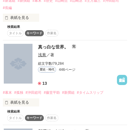
100万PVありがとうございます！

#新選組
#新撰組
#幕末
#歴史
#山崎烝
#山崎丞
#土方歳三
#沖田総司
感想レビュー等お待ちしています^^
#長編
表紙を見る
なんと、あの『江戸時代』だった!!

作品を読む
「え？副ちょ――……

検索結果
【新撰組のヒミツ 弐】

タイトル
キーワード
作家名
真っ白な世界。
完
はっはっはっ！

新撰組の栄華の影に忍び寄るのは

浅葱
／著
とうに切り捨てた〝過去〟の因縁

流石にあれは私でも怖いのぉ(笑)」

平成からの迷い人

総文字数/79,284
446ページ
歴史・時代
伊吹栞(いぶきしおり)

背後に捨て置いてきた筈の下川光は

13
新撰組監察方として生きる井岡光を

×

え？

今にも呑み込もうと大口を開けている

#幕末
#孤独
#沖田総司
#藤堂平助
#新撰組
#タイムスリップ
［副長］土方歳三(ひじかたとしぞう)

コメディ？

表紙を見る
［一番隊組長］沖田総司(おきたそうじ)

夢にまで見る非道で醜い自分を

検索結果
新撰組第3弾、

貴方だけには知られたくない

タイトル
キーワード
作家名
［二番隊組長］永倉新八(ながくらしんぱち)

読んでいただけると嬉しいです。

さぁ？

［三番隊組長］斎藤一(さいとうはじめ)
