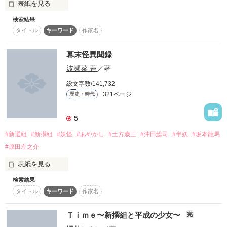
表紙を見る
始まりがあるように

検索結果
｢お前を守る｣と私を抱き締める貴方を

タイトル
キーワード
作家名
｢私が守る｣と心に決めた

あなたはずっと

幕末怪異聞録
守られるなんて、私のガラじゃない

笑っていて

波瀬菜 蓮
／著
貴方を守ることが私の存在価値なんだ

総文字数/141,732
321ページ
歴史・時代
耳許で睦言を呟かれ

*･ﾟﾟ･*:.｡☆.｡.:*･ﾟﾟ･*:.｡☆.｡.:*･ﾟﾟ･*

夢なら覚めないで、と切に請う

5
消えてしまおうと決めた日

#新選組
#新撰組
#妖怪
#あやかし
#土方歳三
#沖田総司
#半妖
#坂本龍馬
亡き師の面影に武士としての道を願い

#原田左之介
わたしはきみに出会った

命儚い友の姿が戦場で散ることを祈り

表紙を見る
刹那、恋い慕う貴方と永遠の夢を見た

*･ﾟﾟ･*:.｡☆.｡.:*･ﾟﾟ･*:.｡☆.｡.:*･ﾟﾟ･*

検索結果
雪舞い乱れるその季節

タイトル
キーワード
作家名
この身を苛む復讐心

海を目指して

Ｔｉｍｅ〜新撰組と平成の少女〜
完
我が主に捧ぐ忠誠心
