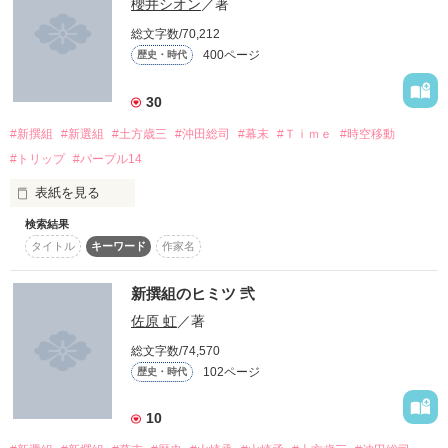
一瞬の永遠を、きみと

櫻井シオン
／著
かの者は現れた

この胸を焦がす恋情

総文字数/70,212
400ページ
歴史・時代
◇◆◇

それは｢夢｣か｢現｣か｢幻｣か

2010.7.12~8.24

30
2011.4.15

#新撰組
#新選組
#土方歳三
#沖田総司
#幕末
#Ｔｉｍｅ
#時空移動
【新撰組のヒミツ 壱】

#トリップ
#パープル14
**

2012.12.25 文庫化

表紙を見る
*****************************

◇◆◇

加筆修正中

検索結果
現代の少女がやって来たのは一一一一一

タイトル
キーワード
作家名
(注)新選組をもとにしたフィクションです。

「私は一回死んだんだ

新撰組のヒミツ 弐
様々な設定や時期等は、物語と人物の設定上、忠実に沿わない
もう何も怖くない――」

作品を読む
部分が多々ございます。

佐原 虹
／著
「…………………ココどこ？」

総文字数/74,570
現在は弐を更新中です。

102ページ
歴史・時代
短編集もあります。

「俺らの屯所だ。……とりあえず付いて来てもらおうか。」

2011,11,6━2012,07,16

10
これはシリアス？
