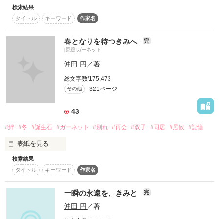
検索結果
2017/3 スターツ出版文庫より発売

スターツ出版小説投稿サイト合同企画「1話からの長編大
タイトル
キーワード
作家名
賞」ベリーズカフェ会場
※こちらは修正前の内容です。

「きみは俺の宝物」

文庫版はこちらから大幅な加筆、修正をしております。

その他の条件
動画あり
コミックあり
春となりを待つきみへ
完
[原題]ガーネット
沖田 円
／著
たったひとりの自分になる方法を

この世界に、きみがいる

総文字数/175,473
ずっと探してた

321ページ
その他
たったそれだけのことが

*･ﾟﾟ･*:.｡..｡.:*･ﾟﾟ･*:.｡. .｡.:*･ﾟﾟ･*

43
泣きたいくらいに嬉しいってこと

ゆらゆら無気力になぞる毎日

#絆
#冬
#誕生石
#ガーネット
#別れ
#再会
#双子
#同居
#居候
#記憶
そんな日々で出会ったのは

表紙を見る
*･ﾟﾟ･*:.｡..｡.:*･ﾟﾟ･*:.｡. .｡.:**･ﾟﾟ･*

夢を叶える、神様でした

検索結果
2016/12 スターツ出版文庫より文庫発売

ひとりぼっちのわたしときみ

タイトル
キーワード
作家名
（旧題:ガーネット）

*･ﾟﾟ･*:.｡..｡.:*･ﾟﾟ･*:.｡. .｡.:*･ﾟﾟ･*

※こちらは修正前の内容です。

さよならしたって大丈夫

一瞬の永遠を、きみと
完
文庫版はこちらから大幅な加筆、修正をしております。

どこまで続くかわからないけど

沖田 円
／著
何度でもまた、出会えばいいだけ
