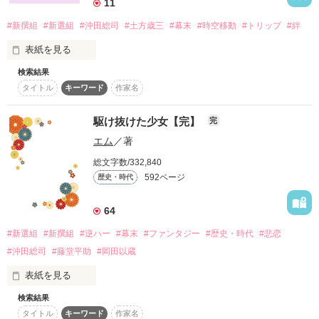
11
───────────

「一一一一一っ！土方さん!!」

#新撰組
#新選組
#沖田総司
#土方歳三
#幕末
#時空移動
#トリップ
#絆
「恐ろしげに言ってる割には

表紙を見る
…案外可愛らしいのな。」

読者数

検索結果
友達？

タイトル
キーワード
作家名
＼新選組物語第2弾！／

750人突破!!!!

＼ジャンル別ランキング最高2位！／

そんなもの、いらね。

駆け抜けた少女【完】
完
愛しいあの人と新撰組の皆でした一一一

「う、うるさい！！」

エム
／著
総文字数/332,840
*.+.＊──────＊.+.*

592ページ
続編完結しました(o＾＾o)

歴史・時代
家族？

そんな彼女と新撰組の物語。

Review Thanks‼

題名は、『Ｔｉｍｅ〜元新撰組と現代少女〜』です(*´｀*)

64
瑠鈴様

沖田みお様

そんなもの、居ない。

#新選組
#新撰組
#逆ハー
#幕末
#ファンタジー
#歴史・時代
#悲恋
短編集公開中です!!

*.+.＊──────＊.+.* 

#沖田総司
#藤堂平助
#岡田以蔵
*･゜ﾟ･*:.｡..｡.:*･*･゜ﾟ･*:.'･*:.｡. .｡.:*･゜ﾟ･*

こちらの題名は、『Ｔｉｍｅ〜幕末と平成と時々鬼〜』です(*
大人になった少女

表紙を見る
´∀`)

絆？

検索結果
伊吹栞(いぶきしおり)

平成の世で平和に暮らしていた少女

初めての小説です！

タイトル
キーワード
作家名
＊間島　矢央＊
