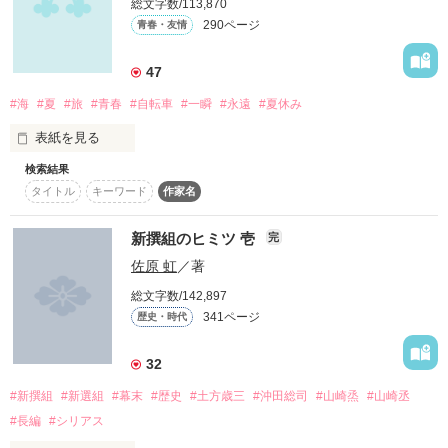
総文字数/113,870
どこまでも歩いてみようと思った

290ページ
青春・友情
ここでしか、生きていけない場所がある

（旧題：Starry heavens ─キミといる星月夜─）

47
わたしにとってそれは

作品を読む
2012.12.26~2013.4.10

#海
#夏
#旅
#青春
#自転車
#一瞬
#永遠
#夏休み
2015.12.28文庫化
きっと、きみの隣だった

表紙を見る
検索結果
作品を読む
*･ﾟﾟ･*:.｡★.｡.:*･ﾟﾟ･*:.｡★

タイトル
キーワード
作家名
あなたが私を忘れても

瑚春と冬眞

それでも私は構わない

新撰組のヒミツ 壱
完
そして春霞

佐原 虹
／著
私がずっと忘れないから

総文字数/142,897
341ページ
歴史・時代
世界の再生の七日間と

だからお願い

長い絆の物語

32
#新撰組
#新選組
#幕末
#歴史
#土方歳三
#沖田総司
#山崎烝
#山崎丞
終わりがないように

#長編
#シリアス
いつだって

作品を読む