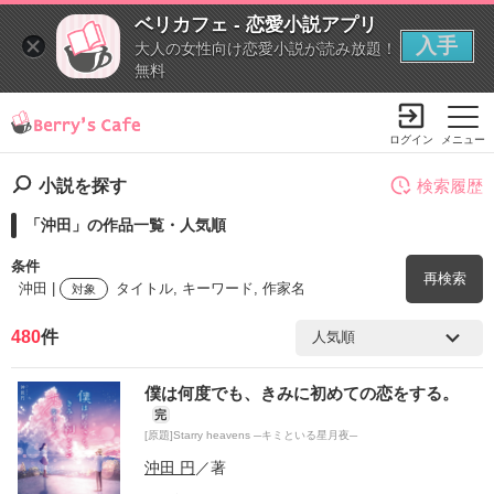
ベリカフェ - 恋愛小説アプリ
入手
大人の女性向け恋愛小説が読み放題！
無料
ログイン
メニュー
小説を探す
検索履歴
「沖田」の作品一覧・人気順
条件
再検索
沖田 |
タイトル, キーワード, 作家名
対象
480
件
検索ワード
僕は何度でも、きみに初めての恋をする。
を含む
完
[原題]Starry heavens ─キミといる星月夜─
を除く
沖田 円
／著