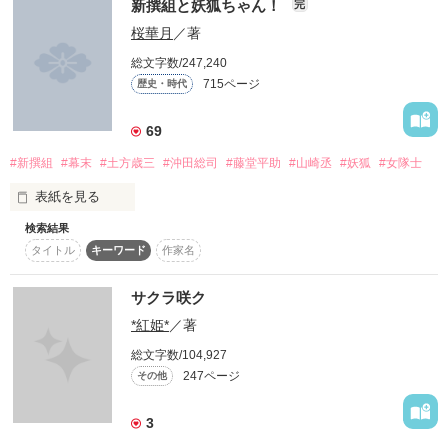
新撰組と妖狐ちゃん！
完
いつかは貴方の優しいその声すら

桜華月
／著
［八番隊組長］藤堂平助(とうどうへいすけ)

軽蔑に染まってしまうのだろうか

知ーらないっ！(笑)

総文字数/247,240
［十番隊組長］原田左之助(はらださのすけ)

715ページ
歴史・時代
［監察方］山崎烝(やまざきすすむ)

2025年6月9日

それでも、逃げたくない

69
もう、逃げ出さない

ジャンル別ランキング

#新撰組
#幕末
#土方歳三
#沖田総司
#藤堂平助
#山崎丞
#妖狐
#女隊士
※史実を元にしたファンタジーです。史実と反する箇所があり
歴史、時代ジャンル

ます。また、一部登場する人物、団体は実在しません。

表紙を見る
｢誠｣｢過去｣

そして私(あたし)の心にある想いから

7位にランクイン。

検索結果
「お前は今日から新撰組お預かりだ」

タイトル
キーワード
作家名
今、時代をまたいで歯車が動き出す………！

1ページでも読んでくださった

町をふらつく生活から一変、

*****************************

サクラ咲ク
皆様に感謝です。

剣の腕を認められ、

作品を読む
*紅姫*
／著
新撰組に入隊した少女

総文字数/104,927
｢新撰組のヒミツ 壱｣からお読み下さい

247ページ
その他
〜○〜○〜○〜○〜○〜○〜○〜○〜○〜

3
くすのきひなた

(注)新選組をもとにしたフィクションです。様々な設定や時期
楠木日向
