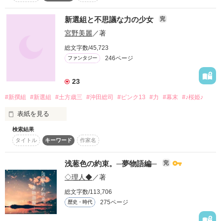
2012/12/20

よろしければ、こちらもお願いします♪

×

まじま　やお

☆執筆開始☆

そんなもの、信じね。

グダグダですが、

新選組と不思議な力の少女
完
土方歳三(ひじかたとしぞう)

暖かい目で読んでやってください(*^_^*)

2013/04/21

宮野美麗
／著
ある日、見つけた赤石によって

☆完結☆

沖田総司(おきたそうじ)

少女は激動の時代へと導かれ

総文字数/45,723
とある集団と出逢う。

なっかなか歴史上の事件に辿りつかないこの小説←

2013/07/20

246ページ
ファンタジー
斎藤一(さいとうはじめ)

☆ブログ→野いちごへ転載完了☆

☆公開！☆

読んでくださる方々に感謝を( 〃▽〃)

23
山崎烝(やまざきすすむ)

“新選組”

なので、

少女を見つけた彼等は

歴史に忠実なほうがいい！

闇の中の少年

#新撰組
#新選組
#土方歳三
#沖田総司
#ピンク13
#力
#幕末
#♪桜姫♪
藤堂平助(とうどうへいすけ)

それぞれに複雑な想いにかられ

という方にはあまりオススメできないですね…σ(^_^;)

そして惹かれていった。

※史実を元にしたフィクションです。

松平千栗(まつだいらちあき)

表紙を見る
原田左之助(はらださのすけ)

検索結果
ーーーーーーーーーーーーーーーーーー

×

永倉新八(ながくらしんぱち)

©sawa
タイトル
キーワード
作家名
私はある日井戸に落ちた

「私は、新選組（ここ）で生きていきたい」

pv2000000超えました！！

土方歳三(ひじかたとしぞう)

でわでわココからstartです♪

目が覚めると違う世界にいた

浅葱色の約束。─夢物語編─
完
↓
沖田総司(おきたそうじ)

作品を読む
◇理人◆
／著
そして、ジャンル別ランキング、

なんとそこは江戸時代だった！！

出逢うはずのなかった人達との出逢い

Berry's cafeにて最高１位！！

斎藤一(さいとうはじめ)

総文字数/113,706
そして悲しき別れを経験し

野いちごにて最高１位！！

作品を読む
275ページ
歴史・時代
少女は少しずつ成長していくーーー

そして、読者数400人突破！！

藤堂平助(とうどうへいすけ)

緋紅葉

ギャーーーーー！！！

「あたし殺されるんですか？」
