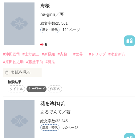
その"華"は

海桜
たとえそれが、夢。

散り際こそが美しい

＊流血、暴力などの表現あり

触れたら消えてしまう、幻。

na-ginn
／著
Thank you for remarkable reviews!!

史実に基づいたフィクション。

＊時代背景なんて関係ない言葉が

またもや新撰組のお話です☆

生き方を失った紅葉に光をくれた新選組の人たち。

総文字数/25,561
願わくば、1度だけと。

新選組や歴史を知らない方にも

数えきれない程出てきます←

少しずつ光を取り戻す矢先・・・・

111ページ
歴史・時代
水代 朱鈴さん

読んでいただけるように

熟れて開いたその"華"に

歴史中心ではなく人物を中心に

思いを馳せるは

＊誤字・脱字はかなりあります。

主人公が男の子になりました♪

書いています。

6
失われし遠い日々―…

『僕と一緒に来る？……江戸へ、来る？』

-*-*-*-*-*-*-*-*-*-*-*-*-*-*-*-*-*-*-*-

なので史実に忠実ではないとこもありますが

#沖田総司
#土方歳三
#新撰組
#斉藤一
#世界一
#トリップ
#永倉新八
多少大目にみていただけたらと思います。

*･゜ﾟ･*:.｡..｡.:*･*･゜ﾟ･*:.｡･*:.｡. .｡.:*･゜ﾟ･*

私の妄想で書きました！80％くらい妄想です。

#原田佐之助
#藤堂平助
#魔法
あくまで私の想像の世界なので苦手な方はUターンお願いしま
時代に背いた出で立ちは

す！

僕はきみとの、

表紙を見る
絶えず咲き誇る

それでもOKという方は、

一輪の華の如く

こちらから( ´ ▽ ` )ﾉ

検索結果
夢物語を歩いてみたかったんだ───…

世界ランク1位の強さと頭脳をもつ

ジャンル別ランキング

2009.9〜2010.12

↓
タイトル変更しました！

タイトル
キーワード
作家名
2014.10.修正完了

初の歴史物語です！

1人の少年が……………

最高７位!!!!

ごちゃごちゃするかもしれないんですが暖かい目で見てくれる
花を辿れば、
その"華"

と嬉しいです！

“動かねば  闇にへだつや  花と水”

任務で幕末にタイムスリップ!?

作品を読む
鬼の寵愛を一身に受け動乱の世を共に駆け抜けた

レビューなどももらえると嬉しいです

あるでんて
／著
総文字数/33,245
-*-*-*-*-*-*-*-*-*-*-*-*-*-*-*-*-*-*-*-

PV数

52ページ
歴史・時代
歴史・時代部門ランキング４週連続１位にランクインしまし
浅葱色の約束。─夢物語編─

た！！！みなさん本当にありがとうございます(≧Д≦)

1100000突破!!!!
