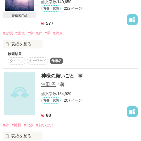
総文字数/140,650
詳しく検索
222ページ
青春・友情
書籍化作品
検索対象
577
タイトル
キーワード
作家名
表紙コメント
#記憶
#家族
#空
#絆
#星
#約束
あらすじ
表紙を見る
ジャンル
検索結果
タイトル
キーワード
作家名
きみと出会ったあの日が

感想
わたしの世界のはじまり

神様の願いごと
完
沖田 円
／著
ステータス
全て
完結
更新中
*･ﾟﾟ･*:.｡..｡.:*･ﾟﾟ･*:.｡. .｡.:**･ﾟﾟ･*

総文字数/134,920
207ページ
作品の長さ
青春・友情
長編
中編
短編
たった１日の記憶の中に

作品の長さについて
68
どれだけの思いを残せるだろう

#夢
#神様
#七夕
#願いごと
コンテスト
表紙を見る
超短編！フェチから始まる溺愛コンテスト
どれだけ言えば伝わるだろう
