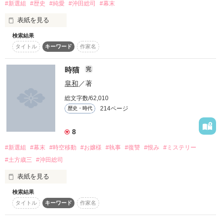
等は、物語と人物の設定上、忠実に沿わない部分が多々ござい
2022.8.10～
#新選組
#歴史
#純愛
#沖田総司
#幕末
ます

表紙を見る
初小説です！

少し残酷表現がありますが、ストーリー上必要なので、どうか
検索結果
作品を読む
彼女、実は『人』ではなかった！

タイトル
キーワード
作家名
読んでくれると嬉しいです(≧▽≦)

もしもまた生まれ変わったら、

時猫
完
作品を読む
平和な世界で

皐和
／著
もう一度、

「俺はポチじゃねぇーーーーー！！！」

貴方たちと出会いたい。

総文字数/62,010
少しだけ歴史と違います(;´д｀)

214ページ
歴史・時代
キャンキャン吠える犬？

8
もう一度、

貴方と恋をしたい。

「日向も道連れだからね？」

#新選組
#幕末
#時空移動
#お嬢様
#執事
#復讐
#恨み
#ミステリー
#土方歳三
#沖田総司
-*-*-*-*-*-*-*-*-*-*-*-*-*-*-*-*-*-*-*-

腹黒鬼畜な魔王様？

表紙を見る
※新撰組のお話です。史実をもとにしたオリジナルの作品とな
Thank you for remarkable reviews!!

検索結果
私は二度

っております。

タイトル
キーワード
作家名
「どうした、逃げねぇのか？」

他サイトで執筆していたものを書き直しました。

君に恋をした

内容は大幅に変わっています。

SERAさん
