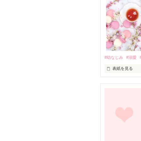
#幼なじみ
#溺愛
表紙を見る
幼なじみの哲平
しかし、ある出
関係修復もでき
引っ越すことに
それから約十二
過去の傷から、