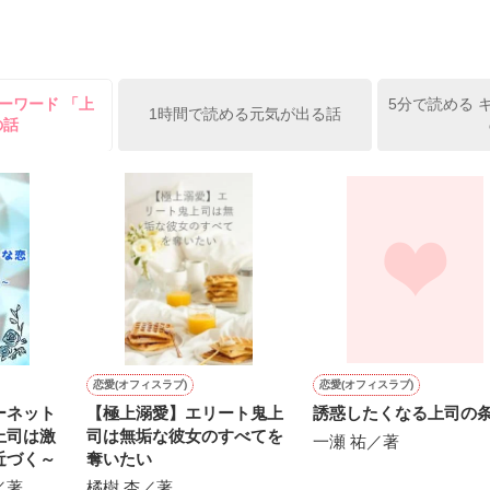
姫原由羅（24）との浮気が発覚した上、いつのまにか元カノにされてい
便利屋雛子』と馬鹿にされ、一人こっそり泣いていた雛子に、企画戦略
）が『──俺と結婚してくれないか』といきなりプロポーズをしてきた上
ていた話の改稿版です＊

ーワード 「上
5分で読める 
俺の雛子』🦅

1時間で読める元気が出る話
の話
ひぃ、雛子？！！！』🐥

上司が見せる素顔は、なぜか想像以上に甘くて……🐥💓🦅

作品を読む
用の画像も全てフリー素材です。

.6.3〜7.20完結です。　

にて恋愛トレンド1位でした〜良かったら読んで頂けると嬉しいです。
作品を読む
恋愛(オフィスラブ)
恋愛(オフィスラブ)
ーネット
【極上溺愛】エリート鬼上
誘惑したくなる上司の
上司は激
司は無垢な彼女のすべてを
一瀬 祐／著
近づく～
奪いたい
／著
橘樹 杏／著