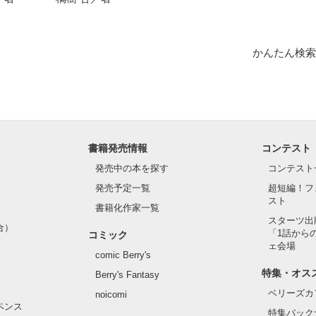
かんたん検索
書籍発売情報
コンテスト
発売中の本を探す
コンテスト
発売予定一覧
超短編！フ
スト
書籍化作家一覧
スターツ出
合）
「1話から
コミック
ェ会場
comic Berry's
特集・オス
Berry's Fantasy
ベリーズカ
noicomi
ペンス
特集バック