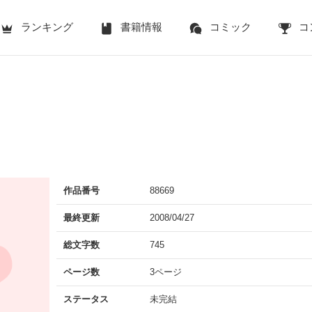
ランキング
書籍情報
コミック
コ
作品番号
88669
最終更新
2008/04/27
総文字数
745
ページ数
3ページ
ステータス
未完結