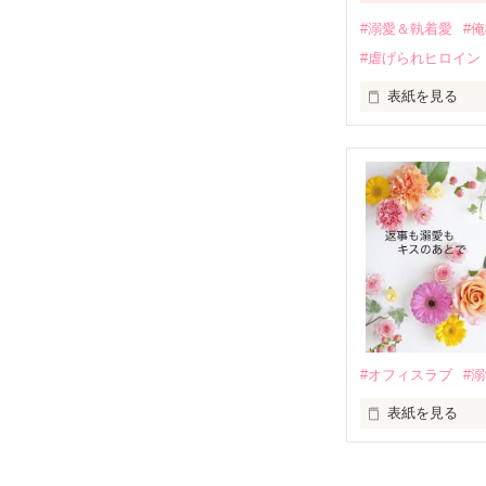
運命のような再
#溺愛＆執着愛
#
そして、ひょん
#虐げられヒロイン
酔った勢いで一
表紙を見る
さらに、美桜が
『責任をとる、
　おかしな噂を
戸惑う美桜とは
ろ、日本人美青
甘やかしてくる。
　帰国後、美桜
も関わらず、一
そんなある日、
人だったのだ―
遭っていること
　なぜか恭司か
美桜を守るため
夏木美桜(なつき
✕

鳴海哲平 (なる
#オフィスラブ
#
止まっていたは
表紙を見る
再会から始まる
舞川雛子（26
2026.6.5～2026.
また雛子には2