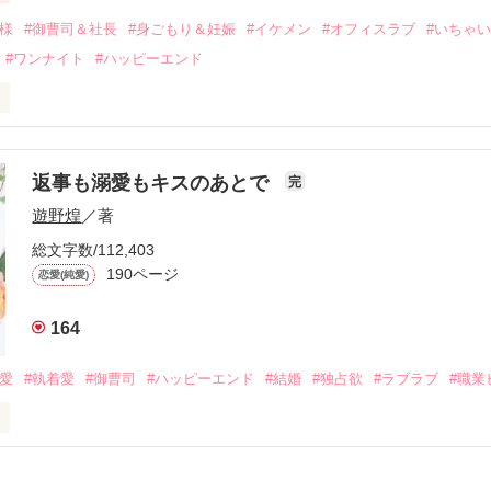
会を果たす。

俺様
#御曹司＆社長
#身ごもり＆妊娠
#イケメン
#オフィスラブ
#いちゃ
なことから

#ワンナイト
#ハッピーエンド
夜を共にしてしまった。

初めてだと知った哲平は

結婚しよう』と真っ直ぐに告げてきた。

流されて前の職場でうまくいかなかった梅田美桜は、海外で傷心旅行を
裏腹に、好きという気持ちを隠すことなく

年と出会い、酒の勢いもあり一夜限りの関係となる。



は新しい職場でワンナイトした美青年と再会。なんと彼の正体は、とあ
返事も溺愛もキスのあとで
完
族を離れて起業した新進気鋭の実業家、社内でも冷徹だと評判な社長―
哲平は美桜がストーカー被害に

遊野煌
／著
―！

を知る。

ら飼い猫の世話係を命じられた美桜は、猫の世話を口実にしばしば呼び
、哲平は同居を提案してきて――。

総文字数/112,403
190ページ
恋愛(純愛)
みお)

164
作品を読む
みてっぺい)

溺愛
#執着愛
#御曹司
#ハッピーエンド
#結婚
#独占欲
#ラブラブ
#職業
ずの二人の時間が、再び動き出す。

、溺愛ラブ。

）は大手お菓子メーカー、三日月製菓コーポレーションの企画戦略室で働
7.25

年前から付き合いはじめ、半年前から同棲を始めた、同期で恋人の石垣守