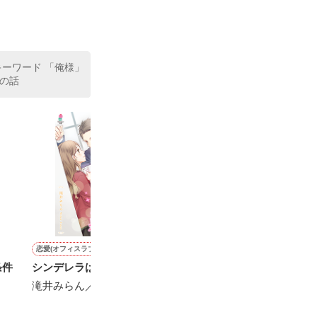
た。

室の上司である
、同居まで提案
キーワード 「俺様」
の話
恋愛(オフィスラブ)
コメディ
恋愛(オフィスラブ)
ミステリー・サスペン
条件
シンデレラは恋に臆病
神サマの憂鬱。
私をフッた元上司と再会し
執事と共にバレ
たら求愛された件
を。
滝井みらん／著
早瀬 桜／著
茉白なこ／著
森 蝶子／著