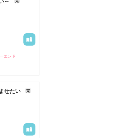
ない～
完
ピーエンド
ませたい
完