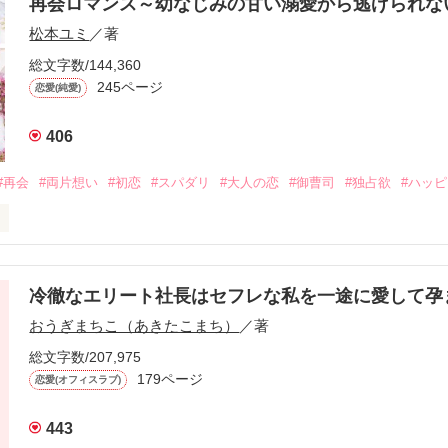
再会ロマンス～幼なじみの甘い溺愛から逃げられ
松本ユミ
／著
総文字数/144,360
245ページ
恋愛(純愛)
406
#再会
#両片想い
#初恋
#スパダリ
#大人の恋
#御曹司
#独占欲
#ハッ
冷徹なエリート社長はセフレな私を一途に愛して孕
に淡い恋心を抱いていた美桜。

おうぎまちこ（あきたこまち）
／著
来事をきっかけに二人の関係は壊れてしまう。

ないまま、美桜は両親の離婚によって

総文字数/207,975
なり、哲平とも離れ離れになった。

179ページ
恋愛(オフィスラブ)
年後。

443
二度と会いたくないと思っていた哲平に
