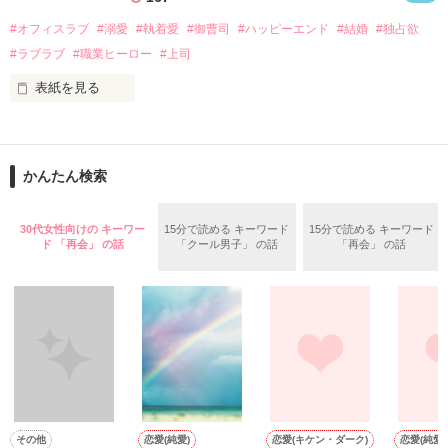
話を口実にしばしば呼び出された上、二人はいわゆる身体だけ
夏木美桜(なつきみお)

#オフィスラブ
#溺愛
#執着愛
#御曹司
#ハッピーエンド
#結婚
#独占欲
✕

#ラブラブ
#職業ヒーロー
#上司
鳴海哲平 (なるみてっぺい)

表紙を見る
作品を読む
止まっていたはずの二人の時間が、再び動き出す。

舞川雛子（26）は大手お菓子メーカー、三日月製菓コーポレー
再会から始まる、溺愛ラブ。

ションの企画戦略室で働いている。

また雛子には2年前から付き合いはじめ、半年前から同棲を始
2026.6.5～2026.7.25

かんたん検索
めた、同期で恋人の石垣守（26）がいるのだが、後輩の姫原由
羅（24）との浮気が発覚した上、いつのまにか元カノにされて
いた。

30代女性向けの キーワー
15分で読める キーワード
15分で読める キーワード
守と由羅から『便利屋雛子』と馬鹿にされ、一人こっそり泣い
ド 「再会」 の話
「クール男子」 の話
「再会」 の話
＊以前、公開していた話の改稿版です＊

ていた雛子に、企画戦略室の上司である雪瀬鷹哉（29）が
『──俺と結婚してくれないか』といきなりプロポーズをしてき
た上、同居まで提案してきて──？

鷹哉『宜しくな、俺の雛子』🦅

雛子『俺の……ひぃ、雛子？！！！』🐥

作品を読む
シゴデキで冷徹な上司が見せる素顔は、なぜか想像以上に甘く
て……🐥💓🦅

その他
恋愛(純愛)
恋愛(キケン・ダーク)
恋愛(純愛)