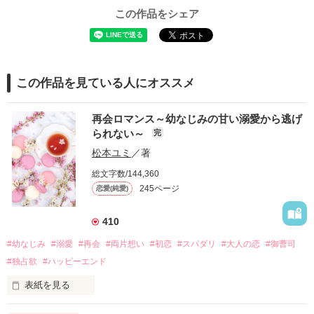
この作品をシェア
この作品を見ている人にオススメ
再会ロマンス～幼なじみの甘い溺愛から逃げ
られない～
完
松本ユミ
／著
総文字数/144,360
245ページ
恋愛(純愛)
410
#幼なじみ
#溺愛
#再会
#両片想い
#初恋
#スパダリ
#大人の恋
#御曹司
#独占欲
#ハッピーエンド
表紙を見る