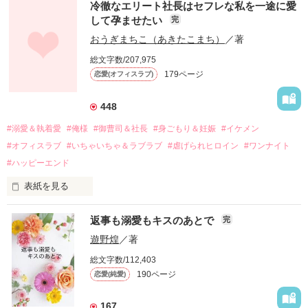
冷徹なエリート社長はセフレな私を一途に愛
して孕ませたい
完
幼なじみの哲平に淡い恋心を抱いていた美桜。

おうぎまちこ（あきたこまち）
／著
しかし、ある出来事をきっかけに二人の関係は壊れてしまう。

総文字数/207,975
関係修復もできないまま、美桜は両親の離婚によって

179ページ
恋愛(オフィスラブ)
引っ越すことになり、哲平とも離れ離れになった。

それから約十二年後。

448
過去の傷から、二度と会いたくないと思っていた哲平に

#溺愛＆執着愛
#俺様
#御曹司＆社長
#身ごもり＆妊娠
#イケメン
運命のような再会を果たす。

#オフィスラブ
#いちゃいちゃ＆ラブラブ
#虐げられヒロイン
#ワンナイト
そして、ひょんなことから

#ハッピーエンド
酔った勢いで一夜を共にしてしまった。

表紙を見る
さらに、美桜が初めてだと知った哲平は

『責任をとる、結婚しよう』と真っ直ぐに告げてきた。

　おかしな噂を流されて前の職場でうまくいかなかった梅田美
戸惑う美桜とは裏腹に、好きという気持ちを隠すことなく

返事も溺愛もキスのあとで
完
桜は、海外で傷心旅行をしていたところ、日本人美青年と出会
甘やかしてくる。

い、酒の勢いもあり一夜限りの関係となる。

遊野煌
／著
　帰国後、美桜は新しい職場でワンナイトした美青年と再会。
そんなある日、哲平は美桜がストーカー被害に

総文字数/112,403
なんと彼の正体は、とある財閥御曹司にも関わらず、一族を離
遭っていることを知る。

190ページ
恋愛(純愛)
れて起業した新進気鋭の実業家、社内でも冷徹だと評判な社長
美桜を守るため、哲平は同居を提案してきて――。

――御影恭司その人だったのだ――！

　なぜか恭司から飼い猫の世話係を命じられた美桜は、猫の世
167