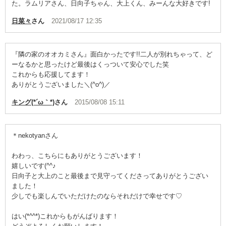
た。ラムリアさん、日向子ちゃん、大上くん、みーんな大好きです!
日菜々
さん
2021/08/17 12:35
『隣の家のオオカミさん』面白かったです!!二人が別れちゃって、ど
ーなるかと思ったけど最後はくっついて安心でした笑
これからも応援してます！
ありがとうございました＼(^o^)／
キング(*´ω｀*)
さん
2015/08/08 15:11
＊nekotyanさん
わわっ、こちらにもありがとうございます！
嬉しいです(^^♪
日向子と大上のこと最後まで見守ってくださってありがとうござい
ました！
少しでも楽しんでいただけたのならそれだけで幸せです♡
はい(*^^*)これからもがんばります！