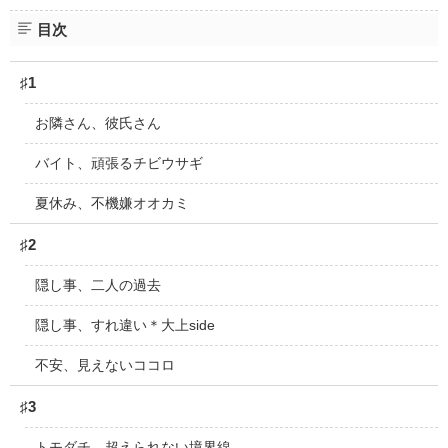
目次
♯1
お隣さん、彼氏さん
バイト、頑張るチビウサギ
夏休み、不機嫌オオカミ
♯2
隠し事、二人の過去
隠し事、すれ違い＊大上side
不安、見えないココロ
♯3
トモダチ、超えられない境界線