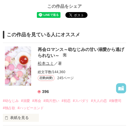
この作品をシェア
この作品を見ている人にオススメ
再会ロマンス～幼なじみの甘い溺愛から逃げ
られない～
完
松本ユミ
／著
総文字数/144,360
245ページ
恋愛(純愛)
396
#幼なじみ
#溺愛
#再会
#両片想い
#初恋
#スパダリ
#大人の恋
#御曹司
#独占欲
#ハッピーエンド
表紙を見る