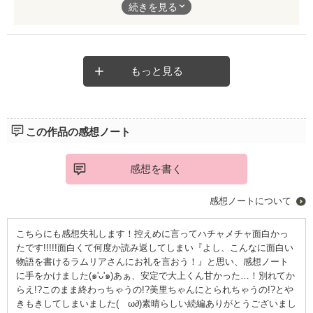
続きを見る
大学生になった日向子が一人暮らしを始めたアパートの隣の部屋
には、大上くんの姿があって──！
やっと両想いになったのに、
恋ってやっぱり難しい。
もっと見る
一緒にいるのに、
信じてるのに、
好きなのに、
どうしてすれ違ってしまうんだろう──。
この作品の感想ノート
とても丁寧に描かれた恋模様に、どっぷり感情移入して読んでい
ました。
感想を書く
好きの気持ちだけじゃどうにもならないこともあるけれど、
好きだからこそ乗り越えていけることもあるんだって、日向子ち
感想ノートについて
ゃんに励まされたように思います。
こちらにも感想失礼します！控えめに言ってハチャメチャ面白かっ
恋に悩んでいる人に勇気をくれる、
たです!!!!!面白くて何度か読み返してしまい『よし、こんなに面白い
素敵な作品です。
物語を書けるラムリアさんにお礼を言おう！』と思い、感想ノート
に手をかけました(๑'ᴗ'๑)あぁ、安定で大上くん甘かった…！別れてか
ぜひ、ご一読ください！
らえ!?このまま終わっちゃうの!?美里ちゃんにとられちゃうの!?とや
きもきしてしまいました(ゝω∂)素晴らしい続編ありがとうございまし