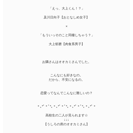
「えっ、大上くん！？」
及川日向子【おとなしめ女子】
×
「もういっそのこと同棲しちゃう？」
大上郁磨【肉食系男子】
お隣さんはオオカミさんでした。
こんなにも好きなの。
だから、不安になるの。
恋愛ってなんでこんなに難しいの？
＊｡*ﾟ＊ﾟ*｡＊｡*ﾟ＊ﾟ*｡＊｡*ﾟ＊ﾟ*｡＊｡*ﾟ＊
高校生の二人が見られます☆
↓↓↓
【うしろの席のオオカミさん】