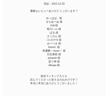
完結：2013.12.20
素敵なレビューありがとうございます♡
ゆぅぱぱ。様
るちあーぬ 様
Yuiii 様
蛭川ハル 様
ぱる.様
さくのん 様
ﾆｺﾆｺｽﾏｲﾙ 様
みーつき 様
Kanon. 様
美優雛～muse～ 様
日生春歌 様
amamin 様
恵リ神 様
Aikaaa 様
総合ランキング入りも
読んでくださった皆さまのおかげです♡
本当に本当にありがとうございました！