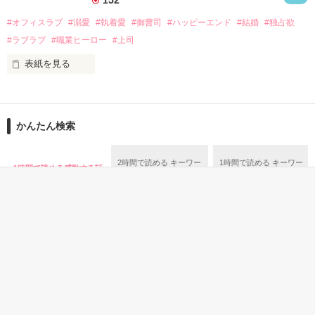
話を口実にしばしば呼び出された上、二人はいわゆる身体だけ
夏木美桜(なつきみお)

#オフィスラブ
#溺愛
#執着愛
#御曹司
#ハッピーエンド
#結婚
#独占欲
✕

#ラブラブ
#職業ヒーロー
#上司
鳴海哲平 (なるみてっぺい)

表紙を見る
作品を読む
止まっていたはずの二人の時間が、再び動き出す。

舞川雛子（26）は大手お菓子メーカー、三日月製菓コーポレー
再会から始まる、溺愛ラブ。

ションの企画戦略室で働いている。

また雛子には2年前から付き合いはじめ、半年前から同棲を始
2026.6.5～2026.7.25

かんたん検索
めた、同期で恋人の石垣守（26）がいるのだが、後輩の姫原由
羅（24）との浮気が発覚した上、いつのまにか元カノにされて
いた。

2時間で読める キーワー
1時間で読める キーワー
1時間で読める感動する話
守と由羅から『便利屋雛子』と馬鹿にされ、一人こっそり泣い
ド 「再会」 の話
ド 「上司」 の話
＊以前、公開していた話の改稿版です＊

ていた雛子に、企画戦略室の上司である雪瀬鷹哉（29）が
『──俺と結婚してくれないか』といきなりプロポーズをしてき
た上、同居まで提案してきて──？

鷹哉『宜しくな、俺の雛子』🦅

雛子『俺の……ひぃ、雛子？！！！』🐥

作品を読む
シゴデキで冷徹な上司が見せる素顔は、なぜか想像以上に甘く
て……🐥💓🦅

恋愛(キケン・ダーク)
恋愛(純愛)
ファンタジー
恋愛(純愛)