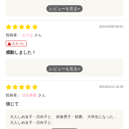
2つ続けて見たんですけど、
レビューを見る
ずっとキュンキュンしてました（笑）
最後に復縁して嬉しかったです（；＿；）
新作楽しみにしております！（笑）
2014/10/05 00:51
投稿者：
えりな
さん
ネタバレ
感動しました！
もう、めっちゃ感動しました。
レビューを見る
大上くんと日向子が別れる前、日向子の最後にキスして のとこ
めっちゃ泣けました！
終わり方もすごく好きでした！俺、まだ日向子のこと好きのとこ
2014/01/12 15:28
とかめっちゃ胸がキュンてして！好き同士なのに別れるて勇気が
要ることなんだなと思いました。私は、まだ恋をしたことがない
投稿者：
日生春歌
さん
のでよく分からないのですが、こんな幸せな気持ちになるのなら
信じて
してみたいなと思います。これからも胸キュンな小説期待してま
す。頑張って下さい！！
大人しめ女子・日向子と、 肉食男子・郁磨。 大学生になった日向子が一人暮らしを始めたアパートの隣の部屋には、大上くんの姿があって──！ やっと両想いになったのに、 恋ってやっぱり難しい。 一緒にいるのに、 信じてるのに、 好きなのに、 どうしてすれ違ってしまうんだろう──。 とても丁寧に描かれた恋模様に、どっぷり感情移入して読んでいました。 好きの気持ちだけじゃどうにもならないこともあるけれど、 好きだからこそ乗り越えていけることもあるんだって、日向子ちゃんに励まされたように思います。 恋に悩んでいる人に勇気をくれる、 素敵な作品です。 ぜひ、ご一読ください！
大人しめ女子・日向子と、
肉食男子・郁磨。