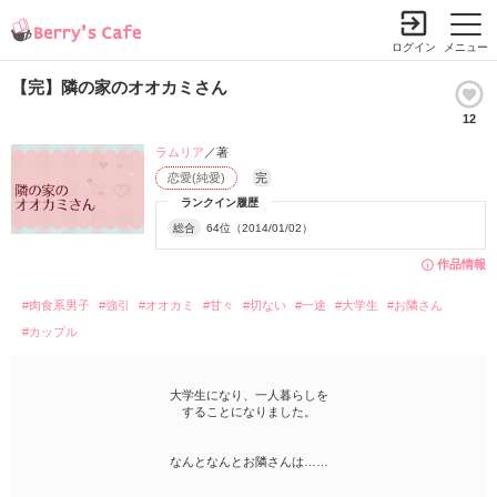
ログイン
メニュー
【完】隣の家のオオカミさん
12
ラムリア
／著
恋愛(純愛)
完
ランクイン履歴
総合
64位（2014/01/02）
作品情報
#肉食系男子
#強引
#オオカミ
#甘々
#切ない
#一途
#大学生
#お隣さん
#カップル
大学生になり、一人暮らしを
することになりました。
なんとなんとお隣さんは……