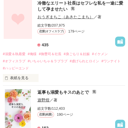
冷徹なエリート社長はセフレな私を一途に愛
して孕ませたい
完
幼なじみの哲平に淡い恋心を抱いていた美桜。

おうぎまちこ（あきたこまち）
／著
しかし、ある出来事をきっかけに二人の関係は壊れてしまう。

総文字数/207,975
関係修復もできないまま、美桜は両親の離婚によって

179ページ
恋愛(オフィスラブ)
引っ越すことになり、哲平とも離れ離れになった。

それから約十二年後。

435
過去の傷から、二度と会いたくないと思っていた哲平に

#溺愛＆執着愛
#俺様
#御曹司＆社長
#身ごもり＆妊娠
#イケメン
運命のような再会を果たす。

#オフィスラブ
#いちゃいちゃ＆ラブラブ
#虐げられヒロイン
#ワンナイト
そして、ひょんなことから

#ハッピーエンド
酔った勢いで一夜を共にしてしまった。

表紙を見る
さらに、美桜が初めてだと知った哲平は

『責任をとる、結婚しよう』と真っ直ぐに告げてきた。

　おかしな噂を流されて前の職場でうまくいかなかった梅田美
戸惑う美桜とは裏腹に、好きという気持ちを隠すことなく

返事も溺愛もキスのあとで
完
桜は、海外で傷心旅行をしていたところ、日本人美青年と出会
甘やかしてくる。

い、酒の勢いもあり一夜限りの関係となる。

遊野煌
／著
　帰国後、美桜は新しい職場でワンナイトした美青年と再会。
そんなある日、哲平は美桜がストーカー被害に

総文字数/112,403
なんと彼の正体は、とある財閥御曹司にも関わらず、一族を離
遭っていることを知る。

190ページ
恋愛(純愛)
れて起業した新進気鋭の実業家、社内でも冷徹だと評判な社長
美桜を守るため、哲平は同居を提案してきて――。

――御影恭司その人だったのだ――！

　なぜか恭司から飼い猫の世話係を命じられた美桜は、猫の世
152