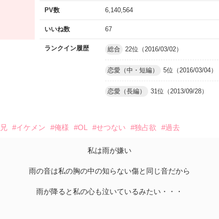
PV数
6,140,564
いいね数
67
ランクイン履歴
総合
22位（2016/03/02）
恋愛（中・短編）
5位（2016/03/04）
恋愛（長編）
31位（2013/09/28）
#兄
#イケメン
#俺様
#OL
#せつない
#独占欲
#過去
私は雨が嫌い
雨の音は私の胸の中の知らない傷と同じ音だから
雨が降ると私の心も泣いているみたい・・・