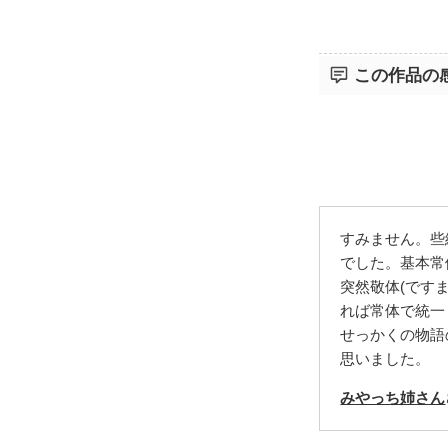
この作品の
すみません。些
でした。基本常
突然敬体(です
れば常体で統一
せっかくの物語
思いました。
みやっち姉さん