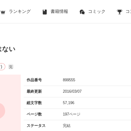
ランキング
書籍情報
コミック
コ
はない
)
完
作品番号
899555
最終更新
2016/03/07
総文字数
57,196
ページ数
197ページ
ステータス
完結