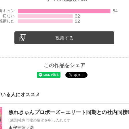
投票する
この作品をシェア
ている人にオススメ
焦れきゅんプロポーズ～エリート同期との社内同棲
[原題]社内同棲の解消を申し入れます
水守恵蓮
／著