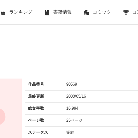
ランキング
書籍情報
コミック
コ
作品番号
90569
最終更新
2008/05/16
総文字数
16,994
ページ数
25ページ
ステータス
完結