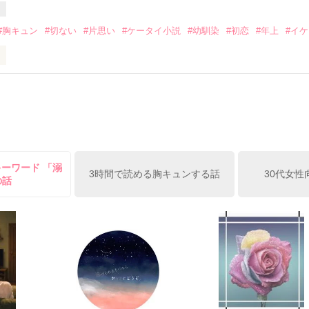
って

ないときが

#胸キュン
#切ない
#片思い
#ケータイ小説
#幼馴染
#初恋
#年上
#イ
です！

作品を読む
*

あるんだ……。

キーワード 「溺
名前で

3時間で読める胸キュンする話
30代女性
の話
作品を読む
説は

んだ。
