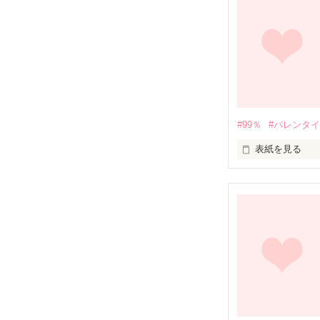
－長編完結－

‥‥‥‥‥‥‥
ﾟ･｡｡･ﾟ･｡｡･∞･｡｡
すき。

#99％
#バレンタ
好き。

表紙を見る
大スキ。

『clover's mind
番外編!?

それ以外にない
あのふたりが

番外編になって帰
｡･ﾟﾟ･｡･ﾟﾟ･∞･ﾟﾟ
‥‥‥‥‥‥‥
バレンタインに
ラブリーコミカ
０８.８．８〜０８