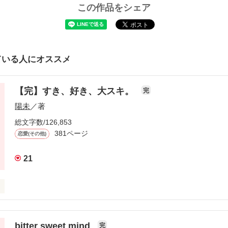
この作品をシェア
ている人にオススメ
【完】すき、好き、大スキ。
完
陽未
／著
総文字数/126,853
381ページ
恋愛(その他)
21
；ω；`)

bitter sweet mind
完