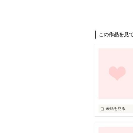
この作品を見
表紙を見る
書籍化☆決定！

皆ありがとうっ(´