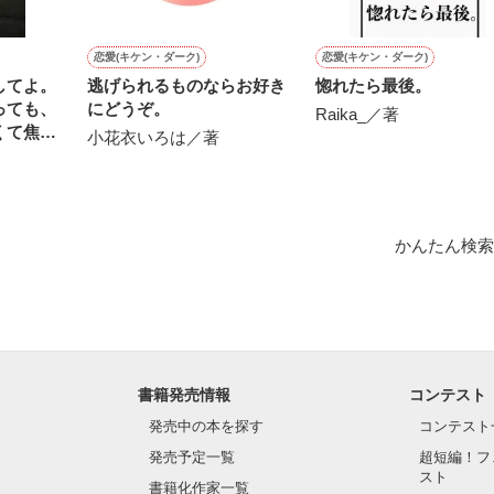
験ゼロ。

恋愛(キケン・ダーク)
恋愛(キケン・ダーク)
してよ。
逃げられるものならお好き
惚れたら最後。
っても、
にどうぞ。
Raika_／著
くて焦れ
小花衣いろは／著
作りあげたもの。

ける夫
ケータイ作家生命に

かんたん検索
クションです。

人物がモデルになっているわけではありません。

書籍発売情報
コンテスト
公はあなた…かも？）

発売中の本を探す
コンテスト
発売予定一覧
超短編！フ
2008★

スト
書籍化作家一覧