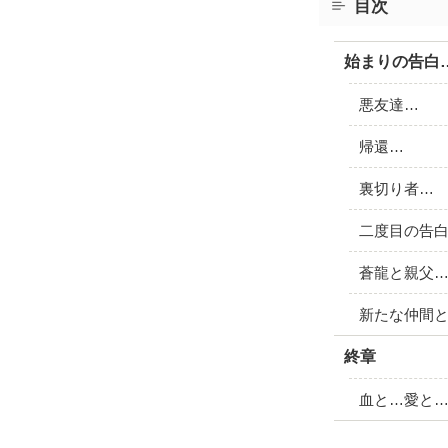
目次
始まりの告白
悪友達…
帰還…
裏切り者…
二度目の告
蒼龍と親父
新たな仲間
終章
血と…愛と