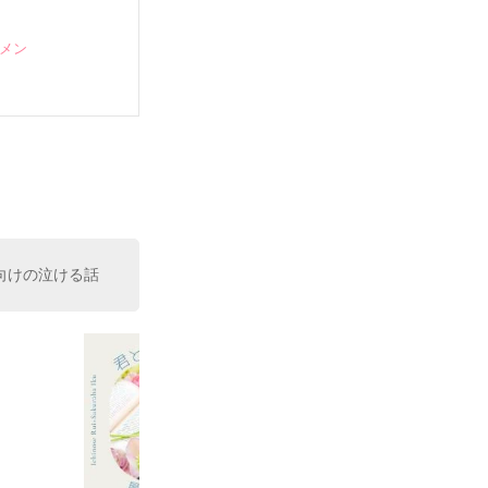
ケメン
向けの泣ける話