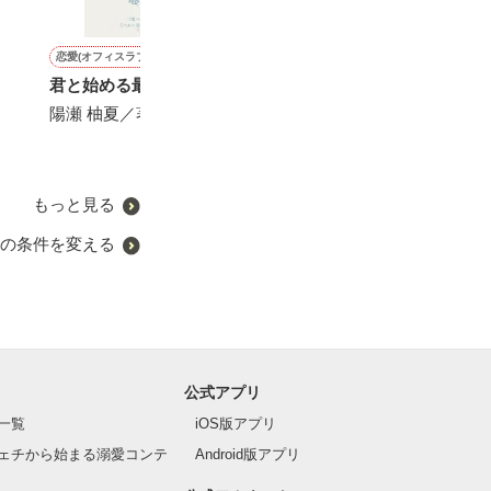
恋愛(オフィスラブ)
恋愛(純愛)
恋愛(純愛)
恋愛(純愛)
君と始める最後の恋
初恋が君に届くまで
クールなアイドルの熱烈ア
愛が壊れた時、
プローチ
の罠に堕ちてい
陽瀬 柚夏／著
葉月まい／著
夜桜つきみ／著
にしのそら／著
もっと見る
の条件を変える
公式アプリ
一覧
iOS版アプリ
ェチから始まる溺愛コンテ
Android版アプリ