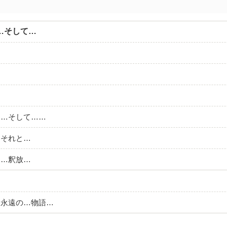
…そして…
白…そして……
…それと…
と…釈放…
…永遠の…物語…