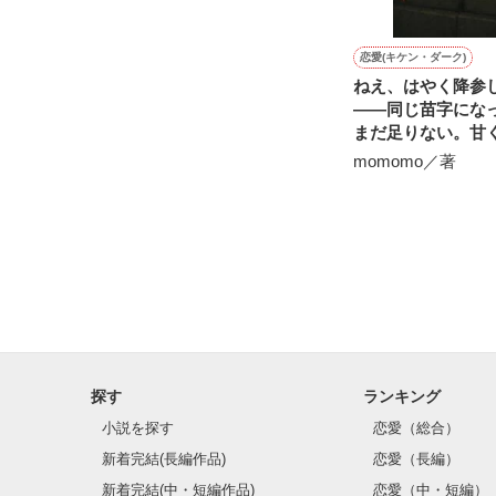
ほんとは彼氏経
もちろん処女。

恋愛(キケン・ダーク)
ねえ、はやく降参
――同じ苗字にな
小説は全て

まだ足りない。甘
あたしの妄想が
ったい心理戦を続
momomo／著
婦。
そんなあたしの
危機が……！

◆◆◆

この小説はフィ
主人公は特定の
探す
ランキング
（でも……主人
小説を探す
恋愛（総合）
新着完結(長編作品)
恋愛（長編）
★野いちご新人賞
新着完結(中・短編作品)
恋愛（中・短編）