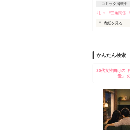
壊滅的不器用だ
コミック掲載中
戦わなきゃいけ
#甘々
#三角関係
乙女にはあるん
表紙を見る
***

小菅日向１６歳

* Special thanks 
あたしには

香風りりさん

もう一つの顔が
睦月ゆきさん

かんたん検索
冬馬　雪さん

泰一さん
あたし

30代女性向けの 
“ヒマワリ”って
愛」 
ケータイ小説

書いてます。

あたしの書く

ちょっとＨな小
女子中高生から

すごく人気ある
だけど……
