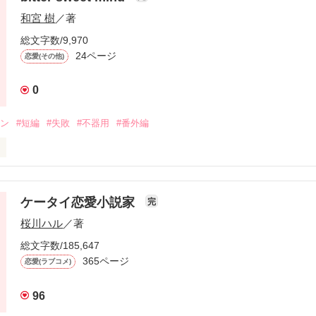
和宮 樹
／著
総文字数/9,970
24ページ
恋愛(その他)
‥‥‥‥‥

･ﾟ･｡｡･ﾟ

0
イン
#短編
#失敗
#不器用
#番外編
』

ケータイ恋愛小説家
完
んだもん。

桜川ハル
／著
ってきた!?

･｡･ﾟﾟ･｡

総文字数/185,647
‥‥‥‥‥

贈る

365ページ
恋愛(ラブコメ)
ルストーリー

.１２.１

96