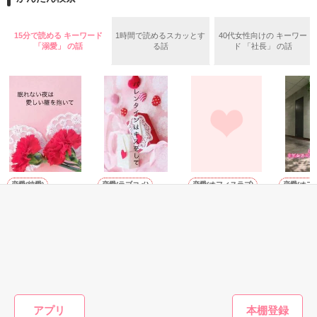
心より御礼申し上げます。

『神系イケメン』と言われるほどの容姿で

作品を読む
9.9より試し読み設定とさせていただきます。

兎にも角にもモテる

15分で読める キーワード
1時間で読めるスカッとす
40代女性向けの キーワー
「溺愛」 の話
る話
ド 「社長」 の話
＊＊＊＊＊

実は世界的にも有名な大企業

『水島グループ』の御曹司である

梅原佐波(うめはらさわ)

桃にどうにかして近づき

手に入れたい一心で、

27歳、会社員。

３０歳までという条件で

『ニタドリ』で働くことを

妊娠検査薬、陽性……。

許してもらっている

が２９歳になった現在まで

恋愛(純愛)
恋愛(ラブコメ)
恋愛(オフィスラブ)
恋愛(オフ
お腹の子どもの父親は

どうにもできていない

眠れない夜は愛し
バレンタインはキ
恋をしない秘書と
どん底か
超絶苦手な上司………。

見掛け倒しの超ヘタレ

い雛を抱いて
スをして
恋に落ちた御曹司
曹司との
の甘くて危険な攻
まりまし
遊野煌／著
遊野煌／著
でももう後がない！
防戦
せいとも／著
せいとも
「よし産め！責任とってやる！」

作品を読む
もっと見る
「そんなの無理ですよ！！」

アプリ
かんたん検索の条件を変える