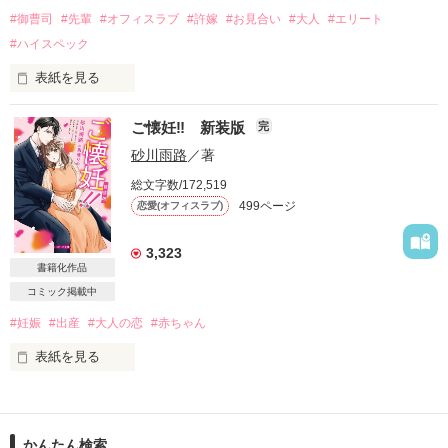
二卵性双生児として生まれて２４年

#御曹司
#先輩
#オフィスラブ
#許嫁
#お見合い
#大人
#エリート
双子の妹、花蓮に、物心ついた頃から

#ハイスペック
ずっとコンプレックスを抱いている

表紙を見る
自分はモテないと思っていて

学生時代から大好きな先輩が会社の先輩になって、大切な恋人
２４年間彼氏もいないし、

ご懐妊‼ 新装版
完
になって。

実は初恋もまだ

砂川雨路
／著
一緒に幸せになるために、隣で笑っているために決意を固めた
それにはある理由があるのだが…

総文字数/172,519
のに。

499ページ
恋愛(オフィスラブ)
3,323
水島 大河 ２９歳

書籍化作品
冴島  光希（さえじま  みつき）２７歳

コミック掲載中
惑う私は幸せになれますか？

#妊娠
#出産
#大人の恋
#赤ちゃん
物心ついた頃から親友の妹で

幼馴染の桃の事が大好き

表紙を見る
数々の誤解と自業自得の言動によって

2016年10月10日

桃に嫌われ避けられ続けている

ベリーズ文庫より書籍化決定しました。

応援くださったたくさんの読者様に

現在『ニタドリ』営業部営業２課課長

かんたん検索