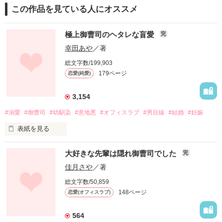
この作品を見ている人にオススメ
極上御曹司のヘタレな盲愛
完
幸田あや
／著
総文字数/199,903
179ページ
恋愛(純愛)
3,154
#溺愛
#御曹司
#幼馴染
#意地悪
#オフィスラブ
#男目線
#結婚
#妊娠
表紙を見る
似鳥 桃  ２４歳

大好きな先輩は隠れ御曹司でした
完
佳月さや
／著
父親が経営する会社

総文字数/50,859
『ニタドリ』に入社して３年目

148ページ
恋愛(オフィスラブ)
総務部庶務課庶務係所属

564