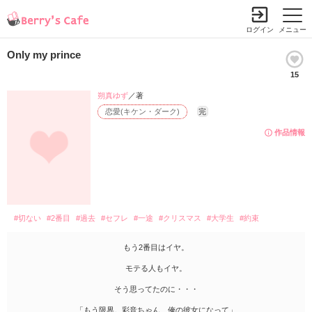
ログイン
メニュー
Only my prince
15
朔真ゆず
／著
恋愛(キケン・ダーク)
完
作品情報
#切ない
#2番目
#過去
#セフレ
#一途
#クリスマス
#大学生
#約束
もう2番目はイヤ。
モテる人もイヤ。
そう思ってたのに・・・
「もう限界。彩音ちゃん、俺の彼女になって」