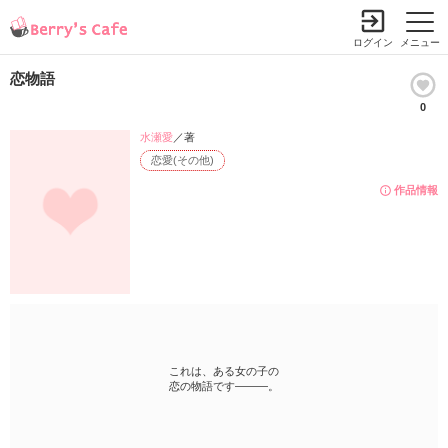
ログイン
メニュー
恋物語
0
水瀬愛
／著
恋愛(その他)
作品情報
これは、ある女の子の
恋の物語です―――。