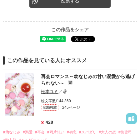
投票する
この作品をシェア
この作品を見ている人にオススメ
再会ロマンス～幼なじみの甘い溺愛から逃げ
られない～
完
松本ユミ
／著
総文字数/144,360
245ページ
恋愛(純愛)
428
#幼なじみ
#溺愛
#再会
#両片想い
#初恋
#スパダリ
#大人の恋
#御曹司
#独占欲
#ハッピーエンド