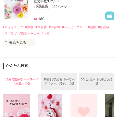
そんなある日、哲平は美桜がストーカー被害に

総文字数/112,403
なんと彼の正体は、とある財閥御曹司にも関わらず、一族を離
遭っていることを知る。

190ページ
恋愛(純愛)
れて起業した新進気鋭の実業家、社内でも冷徹だと評判な社長
美桜を守るため、哲平は同居を提案してきて――。

――御影恭司その人だったのだ――！

　なぜか恭司から飼い猫の世話係を命じられた美桜は、猫の世
180
話を口実にしばしば呼び出された上、二人はいわゆる身体だけ
夏木美桜(なつきみお)

#オフィスラブ
#溺愛
#執着愛
#御曹司
#ハッピーエンド
#結婚
#独占欲
✕

#ラブラブ
#職業ヒーロー
#上司
鳴海哲平 (なるみてっぺい)

表紙を見る
作品を読む
止まっていたはずの二人の時間が、再び動き出す。

舞川雛子（26）は大手お菓子メーカー、三日月製菓コーポレー
再会から始まる、溺愛ラブ。

ションの企画戦略室で働いている。

また雛子には2年前から付き合いはじめ、半年前から同棲を始
2026.6.5～2026.7.25

かんたん検索
めた、同期で恋人の石垣守（26）がいるのだが、後輩の姫原由
羅（24）との浮気が発覚した上、いつのまにか元カノにされて
いた。

15分で読める キーワード
1時間で読める キーワー
30代女性向けの夢がある
守と由羅から『便利屋雛子』と馬鹿にされ、一人こっそり泣い
「溺愛」 の話
ド 「クール男子」 の話
話
＊以前、公開していた話の改稿版です＊

ていた雛子に、企画戦略室の上司である雪瀬鷹哉（29）が
『──俺と結婚してくれないか』といきなりプロポーズをしてき
た上、同居まで提案してきて──？

鷹哉『宜しくな、俺の雛子』🦅

雛子『俺の……ひぃ、雛子？！！！』🐥
