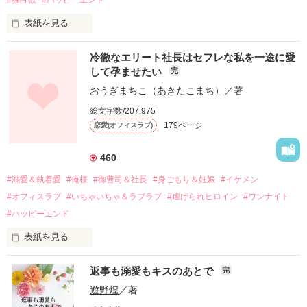
表紙を見る
冷徹なエリート社長はセフレな私を一途に愛
して孕ませたい
完
幼なじみの哲平に淡い恋心を抱いていた美桜。

おうぎまちこ（あきたこまち）
／著
しかし、ある出来事をきっかけに二人の関係は壊れてしまう。

総文字数/207,975
関係修復もできないまま、美桜は両親の離婚によって

179ページ
恋愛(オフィスラブ)
引っ越すことになり、哲平とも離れ離れになった。

それから約十二年後。

460
過去の傷から、二度と会いたくないと思っていた哲平に

#溺愛＆執着愛
#俺様
#御曹司＆社長
#身ごもり＆妊娠
#イケメン
運命のような再会を果たす。

#オフィスラブ
#いちゃいちゃ＆ラブラブ
#虐げられヒロイン
#ワンナイト
そして、ひょんなことから

#ハッピーエンド
酔った勢いで一夜を共にしてしまった。

表紙を見る
さらに、美桜が初めてだと知った哲平は

『責任をとる、結婚しよう』と真っ直ぐに告げてきた。

　おかしな噂を流されて前の職場でうまくいかなかった梅田美
戸惑う美桜とは裏腹に、好きという気持ちを隠すことなく

返事も溺愛もキスのあとで
完
桜は、海外で傷心旅行をしていたところ、日本人美青年と出会
甘やかしてくる。

い、酒の勢いもあり一夜限りの関係となる。

遊野煌
／著
　帰国後、美桜は新しい職場でワンナイトした美青年と再会。