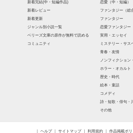
新着完結(中・短編作品)
恋愛（中・短編）
新着レビュー
ファンタジー（総
新着更新
ファンタジー
ジャンル別小説一覧
恋愛ファンタジー
ベリーズ文庫の原作が無料で読める
実用・エッセイ
コミュニティ
ミステリー・サス
青春・友情
ノンフィクション
ホラー・オカルト
歴史・時代
絵本・童話
コメディ
詩・短歌・俳句・
その他
ヘルプ
サイトマップ
利用規約
作品掲載ポリ