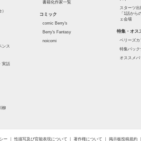
書籍化作家一覧
スターツ出
合）
「1話から
コミック
ェ会場
comic Berry's
特集・オス
Berry's Fantasy
ベリーズカ
noicomi
ペンス
特集バック
オススメバ
・実話
川柳
シー
性描写及び官能表現について
著作権について
掲示板投稿規約