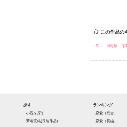
この作品の
#年上
#同棲
#
探す
ランキング
小説を探す
恋愛（総合）
新着完結(長編作品)
恋愛（長編）