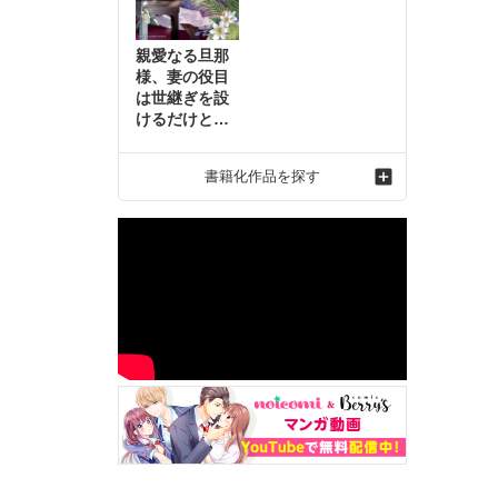
親愛なる旦那
様、妻の役目
は世継ぎを設
けるだけと聞
いておりまし
たが～虐げら
書籍化作品を探す
れ才女の幸せ
な結婚～2