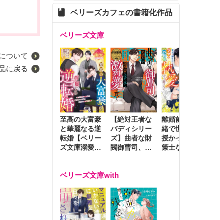
ベリーズカフェの書籍化作品
ベリーズ文庫
について
品に戻る
至高の大富豪
離婚前夜に内
冷
【絶対王者な
と華麗なる逆
緒で世継ぎを
や
バディシリー
転婚【ベリー
授かったら～
生
ズ】曲者な財
ズ文庫溺愛ア
策士な御曹司
を
閥御曹司、笑
ンソロジー】
はママとベビ
～
顔の圧で契約
ーを執愛で守
つ
妻を攻め立て
ベリーズ文庫with
り離さない～
様
激烈愛で貫く
し