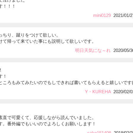
す！！！
mini0129
2021/01/2
っちり、蹴りをつけて欲しい。
て帰って来ていた事にも説明して欲しいです。
明日天気にな～れ
2020/05/3
！
す！
ところもみてみたいのでもしできれば書いてもらえると嬉しいです(^
Y・KUREHA
2020/02/0
素直で可愛くて、応援しながら読んでいました。
す。番外編でもいいのでよろしくお願いします！
sako151408
2019/02/2