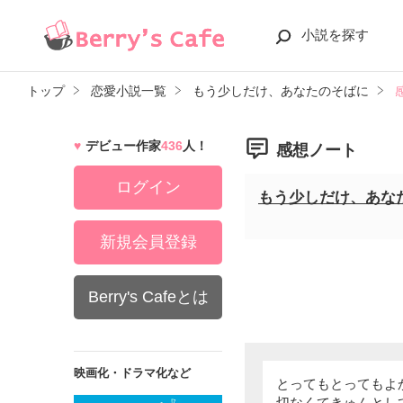
小説を探す
トップ
恋愛小説一覧
もう少しだけ、あなたのそばに
デビュー作家
436
人！
感想ノート
ログイン
もう少しだけ、あな
新規会員登録
Berry's Cafeとは
映画化・ドラマ化など
とってもとってもよ
切なくてきゅんとし