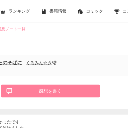
ランキング
書籍情報
コミック
コ
感想ノート一覧
たのそばに
くるみん☆彡
/著
感想を書く
かったです
て泣けました