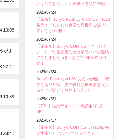
人は兄でした。』が表紙＆巻頭に登場！
2026/07/24
【紙版】Berry's Fantasy COMICS 8/28
発売！『しあわせ食堂の異世界ご飯 11
4 13:09
巻』など全8冊！
2026/07/24
【電子版】Berry's COMICS（ファンタ
ろがよ
ジー）『転生悪役幼女は最恐パパの愛娘
になりました 5巻』など全7冊が本日発
売！
3 22:41
2026/07/24
Berry's FantasyVol.83 表紙＆巻頭は『親
愛なる旦那様、妻の役目は世継ぎを設け
るだけと聞いておりましたが』
6 10:39
2026/07/21
【7/21】編集部オススメ小説全2作品
UP！
2026/07/17
【電子版】Berry's COMICSは7月24日発
売予定♪コミックページでチェック！
8 23:41