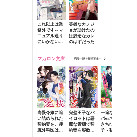
これ以上は業
英雄なカノジ
務外です～マ
ョが助けたの
ニュアル通り
は残念なカレ
にいかない彼
のはずだった
に無難な日々
を崩されて～
マカロン文庫
恋愛小説を随時募集中
高慢令嬢に追
完璧王子なパ
一途な社長パ
執
い詰められた
イロットは悪
パvsママ大好
士
契約妻を、凄
魔な素顔で契
きちびっこ息
偽
腕外科医はこ
約妻を容赦な
子～私を捨て
情
の手で愛し抜
く激愛する
たはずの元夫
堕