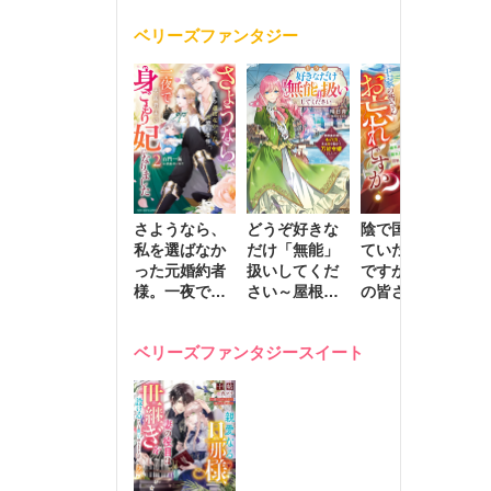
く
が息子に負け
ベリーズファンタジー
じと溺愛して
きます～
さようなら、
どうぞ好きな
陰で国を支え
転
私を選ばなか
だけ「無能」
ていたのは私
と
った元婚約者
扱いしてくだ
ですが、王家
っ
様。一夜で大
さい～屋根裏
の皆さんお忘
国
国君主の身ご
部屋の本の
れですか？～
に
もり妃になり
虫、実は国を
追放された隠
不
ベリーズファンタジースイート
ました２
動かす万能令
れ才女の辺境
保
嬢でした～
スローライフ
で
計画～
能
し