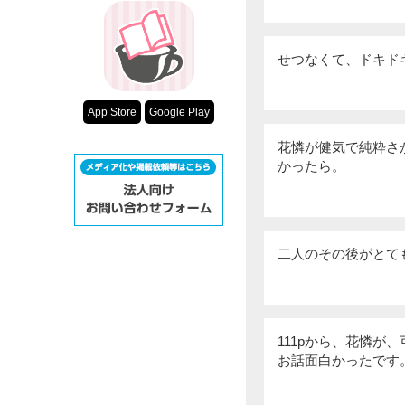
せつなくて、ドキド
App Store
Google Play
花憐が健気で純粋さ
かったら。
二人のその後がとて
111pから、花憐が
お話面白かったです