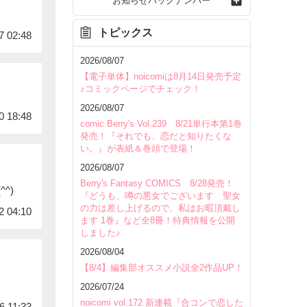
お知らせバックナンバー
トピックス
7 02:48
2026/08/07
【電子単体】noicomiは8月14日発売予定
♪コミックページでチェック！
2026/08/07
0 18:48
comic Berry's Vol.239 8/21単行本第1巻
発売！『それでも、恋だと知りたくな
い。』が表紙＆巻頭で登場！
2026/08/07
Berry's Fantasy COMICS 8/28発売！
^)
『どうも、噂の悪女でございます 聖女
の力は差し上げるので、私はお暇頂戴し
2 04:10
ます 1巻』など全8冊！特典情報を公開
しました♪
2026/08/04
【8/4】編集部オススメ小説全2作品UP！
2026/07/24
noicomi vol.172 新連載『合コンで恋した
6 11:33