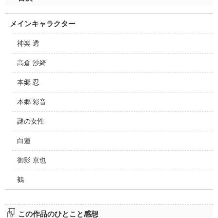
メインキャラクター
神楽 透
高倉 沙綺
本郷 忍
本郷 彩音
謎の女性
白蓮
御影 京也
鵺
この作品のひとこと感想