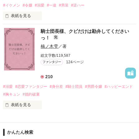
勘違いから始まる初夜騒動に危険ばかりの血まみれ新婚生活。

#イケメン
#令嬢
#溺愛
#一途
#男装
#逆ハー
次第にロベールはオリヴィアを気にかけるように……？

表紙を見る
「この金が欲しければ、俺の言うことに従え」

「──はい、喜んで！」

騎士団長様、クビだけは勘弁してください
出会いは最悪、結婚生活は最高……？

＼異世界ラブコメ×ハッピーファンタジー／

っ！
完
愛を知らない公爵と天然怪力令嬢の溺愛バイオレンスラブコメ
ディです。

楠ノ木雫
／著
「いやっほぉぉおお〜い！！！！」

総文字数/119,587
＊この世界のお金はお札にさせてください。

124ページ
ファンタジー
バンジーした侯爵令嬢の先にいたのは

＊なろう、カクヨム、アルファポリス掲載中
甘いマスクの公爵様の頭上でした

210
「ど、どいてぇぇぇえ！！！！！」

#溺愛
#恋愛ファンタジー
#身分差
#騎士団員
#男爵令嬢
#ハッピーエンド
作品を読む
「…は？」

#胸キュン
#婚約破棄
表紙を見る
そんな最悪の出会いを果たした二人

目が覚めたら、自分の隣に知らない男が眠っていた。

かんたん検索
リリィ・ロゼッタ侯爵令嬢

朝の鍛錬が迫っていて置いていったが……
