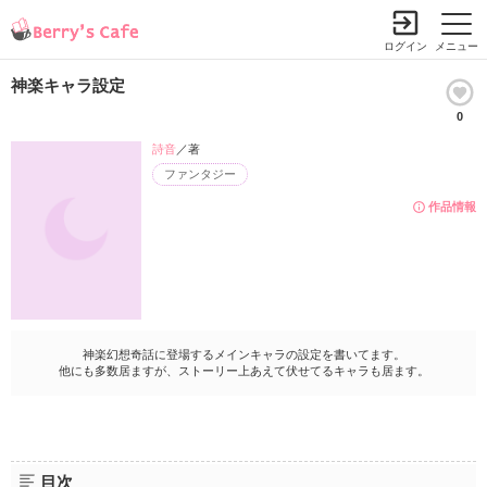
ログイン
メニュー
神楽キャラ設定
0
詩音
／著
ファンタジー
作品情報
神楽幻想奇話に登場するメインキャラの設定を書いてます。
他にも多数居ますが、ストーリー上あえて伏せてるキャラも居ます。
目次