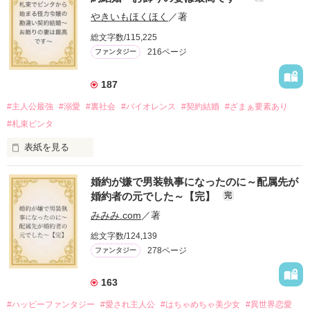
やきいもほくほく
／著
総文字数/115,225
216ページ
ファンタジー
187
#主人公最強
#溺愛
#裏社会
#バイオレンス
#契約結婚
#ざまぁ要素あり
#札束ビンタ
表紙を見る
かつては英雄と呼ばれた父は事業で失敗ばかり。

婚約が嫌で男装執事になったのに～配属先が
そのせいで極貧生活を送るオリヴィア・ディルムーンは、母が
婚約者の元でした～【完】
完
倒れたことをきっかけに娼婦になり稼ごうと屋敷を飛び出し
た。

みみみ.com
／著
娼館（たぶん）の店主は札束でビンタしてくる謎の男。

総文字数/124,139
金と引き換えに雇われたと思いきや……契約結婚だった！？

278ページ
ファンタジー
裏社会を牛耳るロベールは仮面をつけており、謎が多いが幸せ
な結婚生活を満喫中。

そこでロベールを慕うアリスに一方的に敵視され、嫌がらせを
163
受けるもオリヴィアには効果なし。

#ハッピーファンタジー
#愛され主人公
#はちゃめちゃ美少女
#異世界恋愛