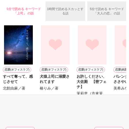
ふんわりとした淡いピンクの髪に澄んだ水色の瞳

鍛錬後の業務中に遭遇、彼はあの近衛騎士団長だと判明した。

5分で読める キーワード
1時間で読めるスカッとす
5分で読める キーワード
透き通るほど白い肌と華奢の手足

「上司」 の話
る話
「大人の恋」 の話
お人形のように可愛いらしい見た目とは裏腹に

残念なほどに自由でお気楽なお転婆令嬢

「あの、本当に、何でもしますのでクビだけは……」

「そうだな……黙ってはおいてやろう。だが、何でもするとい
ギル・レイヴン公爵

う言葉は言わないほうがいい」

サラサラとした綺麗な黒髪に綺麗な青色の瞳

あまりにも整った顔は女性たちを引き寄せる

甘い言葉をささやく近衛騎士団長に翻弄されるテレシアの恋物
社交界で圧倒的人気を誇っていた

語が始まる——

表では甘いマスクを被る彼の裏は……

恋愛(オフィスラブ)
恋愛(オフィスラブ)
恋愛(オフィスラブ)
恋愛(純愛)
すべて奪って、感
犬猿上司に溺愛さ
お許しください、
バレンタ
じさせて
れてます
大佐殿 【密フェ
ささやい
チ】
空から降ってきたリリィに恋したギルは

北館由麻／著
椿りみ／著
美希みな
┈┈┈┈┈┈┈ ❁ ❁ ❁ ┈┈┈┈┈┈┈┈

国王命令での婚約を申し込む

茉莉恵（市來茉
莉）／著
悪魔の近衛騎士団長

とある事情で絶対婚約したくないリリィは

リアム・ロドリエス

そうだ！男装執事として生きていこう！

もっと見る
【修行してきます。私は元気です。】

×

謎のリリィらしい手紙を残して逃亡

かんたん検索の条件を変える
騎士団員の男爵令嬢
