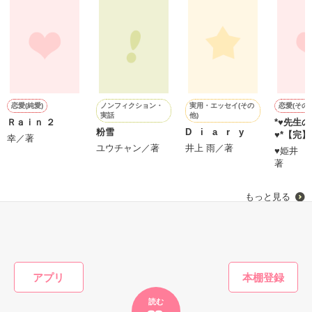
モラルハザードを起こす…

＊モラルハザード

※2009年2月15日完結作品。

倫理の欠如。倫理観や道徳的節度がなくなり，社会的な責任を
果たさないこと。

ノンフィクション・
実用・エッセイ(その
恋愛(純愛)
恋愛(その他
実話
他)
Ｒａｉｎ ２
*♥先生
粉雪
D i a r y
作品を読む
♥*【完】
幸／著
wikipediaより

ユウチャン／著
井上 雨／著
♥姫井 
著
＊＊＊＊＊＊＊＊＊＊＊＊

もっと見る
森川奈美　27歳　

かんたん検索の条件を変える
娘　向日葵（ひまり）　　２歳

ブログタイトル：向日葵の部屋

高畠杏子　29歳

娘　　莉依紗（りいさ）　２歳

アプリ
ブログタイトル：りいさと優しい時間

読む