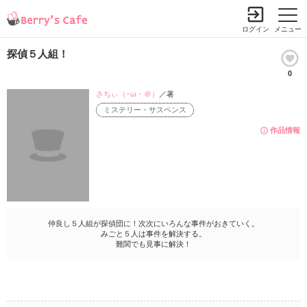
ログイン
メニュー
探偵５人組！
0
さちぃ（･ω・＠）
／著
ミステリー・サスペンス
作品情報
仲良し５人組が探偵団に！次次にいろんな事件がおきていく。
みごと５人は事件を解決する。
難関でも見事に解決！