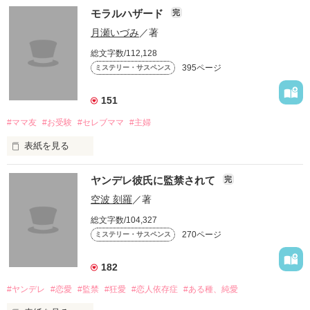
モラルハザード
完
月瀬いづみ
／著
総文字数/112,128
395ページ
ミステリー・サスペンス
151
#ママ友
#お受験
#セレブママ
#主婦
表紙を見る
セレブママが集まる自由が丘のカフェで

ヤンデレ彼氏に監禁されて
完
空波 刻羅
／著
ある女が警察に捕まる。

総文字数/104,327
270ページ
ミステリー・サスペンス
なぜ？

182
#ヤンデレ
#恋愛
#監禁
#狂愛
#恋人依存症
#ある種、純愛
自分も子供も着飾り、有名な幼児教室に通う女に
