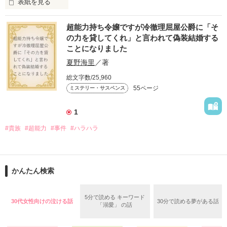
表紙を見る
いったい、何があったのか？

大学二年の冬のこと 

超能力持ち令嬢ですが冷徹理屈屋公爵に「そ
の力を貸してくれ」と言われて偽装結婚する
ことになりました
｢久しぶり。いやぁ、脱獄するのに苦労したよ｣ 

夏野海里
／著
幼児教室で出会った、奈美、杏子、真琴。

総文字数/25,960
爽やかに語る囚人

55ページ
ミステリー・サスペンス
３人は日々の子育てのことや日常のことをブログに綴っていく
が

1
｢君に会うために、俺、頑張ったんだよ。

#貴族
#超能力
#事件
#ハラハラ
ああ、もう離さない｣

それが、いつの間にか

彼が、帰ってきた 

お互いの日常を垣間見ることになり

かんたん検索
そして、自分を顕示することになり

そう理解するのには大分時間がかかり 

5分で読める キーワード
30代女性向けの泣ける話
30分で読める夢がある話
「溺愛」 の話
彼女らのモラル（倫理、道徳）が壊れ始め…

私の日常も、これで終わりだと語られた 
