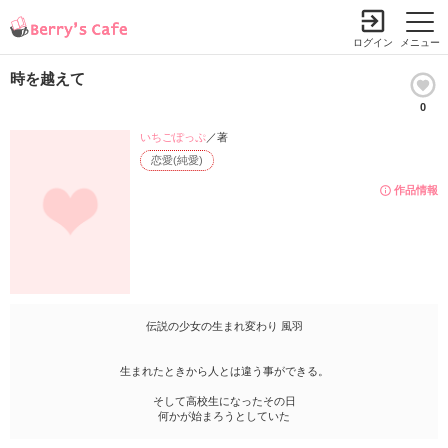
ログイン
メニュー
時を越えて
0
いちごぽっぷ
／著
恋愛(純愛)
作品情報
伝説の少女の生まれ変わり 風羽
生まれたときから人とは違う事ができる。
そして高校生になったその日
何かが始まろうとしていた