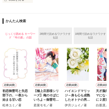
作品を読む
止まっていたはずの二人の時間が、再び動き出す。

舞川雛子（26）は大手お菓子メーカー、三日月製菓コーポレー
再会から始まる、溺愛ラブ。

ションの企画戦略室で働いている。

また雛子には2年前から付き合いはじめ、半年前から同棲を始
2026.6.5～2026.7.25

かんたん検索
めた、同期で恋人の石垣守（26）がいるのだが、後輩の姫原由
羅（24）との浮気が発覚した上、いつのまにか元カノにされて
いた。

じっくり読める キーワー
2時間で読めるワクワクす
1時間で読めるワクワクす
守と由羅から『便利屋雛子』と馬鹿にされ、一人こっそり泣い
ド 「年の差」 の話
る話
る話
＊以前、公開していた話の改稿版です＊

ていた雛子に、企画戦略室の上司である雪瀬鷹哉（29）が
『──俺と結婚してくれないか』といきなりプロポーズをしてき
た上、同居まで提案してきて──？

鷹哉『宜しくな、俺の雛子』🦅

雛子『俺の……ひぃ、雛子？！！！』🐥

作品を読む
シゴデキで冷徹な上司が見せる素顔は、なぜか想像以上に甘く
て……🐥💓🦅

恋愛(純愛)
恋愛(純愛)
恋愛(純愛)
恋愛(純愛)
初恋御曹司と失恋
【極上旦那様シリ
ハイエンドマリッ
天才脳外
G
※表紙も作中使用の画像も全てフリー素材です。

部下の、一夜から
ーズ】俺のそばに
ジ～身も心も成熟
マになっ
※執筆期間2026.6.3〜7.20完結です。　

始まる甘い恋
いろよ～御曹司と
したオトナの男に
に２度目
※他サイトさんにて恋愛トレンド1位でした〜良かったら読ん
溺甘な政略結婚～
愛されて～
う
松本ユミ／著
若菜モモ／著
伊月ジュイ／著
白亜凛／
で頂けると嬉しいです。