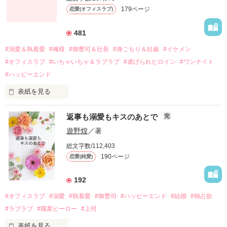
関係修復もできないまま、美桜は両親の離婚によって

179ページ
恋愛(オフィスラブ)
引っ越すことになり、哲平とも離れ離れになった。

それから約十二年後。

481
過去の傷から、二度と会いたくないと思っていた哲平に

#溺愛＆執着愛
#俺様
#御曹司＆社長
#身ごもり＆妊娠
#イケメン
運命のような再会を果たす。

#オフィスラブ
#いちゃいちゃ＆ラブラブ
#虐げられヒロイン
#ワンナイト
そして、ひょんなことから

#ハッピーエンド
酔った勢いで一夜を共にしてしまった。

表紙を見る
さらに、美桜が初めてだと知った哲平は

『責任をとる、結婚しよう』と真っ直ぐに告げてきた。

　おかしな噂を流されて前の職場でうまくいかなかった梅田美
戸惑う美桜とは裏腹に、好きという気持ちを隠すことなく

返事も溺愛もキスのあとで
完
桜は、海外で傷心旅行をしていたところ、日本人美青年と出会
甘やかしてくる。

い、酒の勢いもあり一夜限りの関係となる。

遊野煌
／著
　帰国後、美桜は新しい職場でワンナイトした美青年と再会。
そんなある日、哲平は美桜がストーカー被害に

総文字数/112,403
なんと彼の正体は、とある財閥御曹司にも関わらず、一族を離
遭っていることを知る。

190ページ
恋愛(純愛)
れて起業した新進気鋭の実業家、社内でも冷徹だと評判な社長
美桜を守るため、哲平は同居を提案してきて――。

――御影恭司その人だったのだ――！

　なぜか恭司から飼い猫の世話係を命じられた美桜は、猫の世
192
話を口実にしばしば呼び出された上、二人はいわゆる身体だけ
夏木美桜(なつきみお)

#オフィスラブ
#溺愛
#執着愛
#御曹司
#ハッピーエンド
#結婚
#独占欲
✕

#ラブラブ
#職業ヒーロー
#上司
鳴海哲平 (なるみてっぺい)

表紙を見る