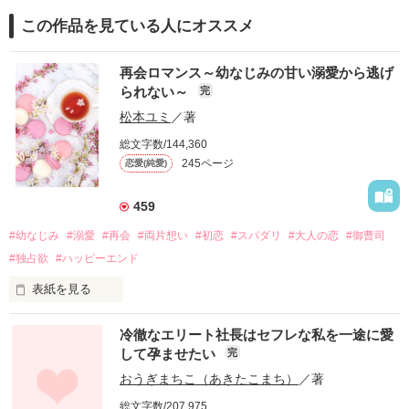
この作品を見ている人にオススメ
再会ロマンス～幼なじみの甘い溺愛から逃げ
られない～
完
松本ユミ
／著
総文字数/144,360
245ページ
恋愛(純愛)
459
#幼なじみ
#溺愛
#再会
#両片想い
#初恋
#スパダリ
#大人の恋
#御曹司
#独占欲
#ハッピーエンド
表紙を見る
冷徹なエリート社長はセフレな私を一途に愛
して孕ませたい
完
幼なじみの哲平に淡い恋心を抱いていた美桜。

おうぎまちこ（あきたこまち）
／著
しかし、ある出来事をきっかけに二人の関係は壊れてしまう。

総文字数/207,975