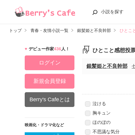
小説を探す
トップ
青春・友情小説一覧
銀髪姫と不良幹部
ひとこ
デビュー作家
436
人！
ひとこと感想投
ログイン
銀髪姫と不良幹部
新規会員登録
Berry's Cafeとは
泣ける
胸キュン
ほのぼの
映画化・ドラマ化など
不思議な気分