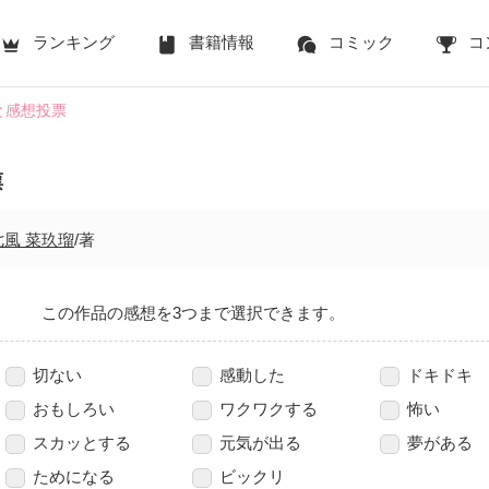
ランキング
書籍情報
コミック
コ
と感想投票
票
七風 菜玖瑠
/著
この作品の感想を3つまで選択できます。
切ない
感動した
ドキドキ
おもしろい
ワクワクする
怖い
スカッとする
元気が出る
夢がある
ためになる
ビックリ