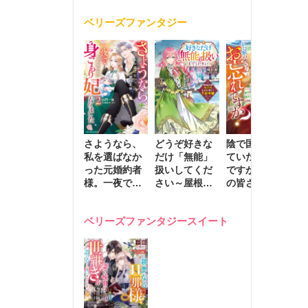
く
が息子に負け
ベリーズファンタジー
じと溺愛して
きます～
さようなら、
どうぞ好きな
陰で国を支え
転
私を選ばなか
だけ「無能」
ていたのは私
と
った元婚約者
扱いしてくだ
ですが、王家
っ
様。一夜で大
さい～屋根裏
の皆さんお忘
国
国君主の身ご
部屋の本の
れですか？～
に
もり妃になり
虫、実は国を
追放された隠
不
ベリーズファンタジースイート
ました２
動かす万能令
れ才女の辺境
保
嬢でした～
スローライフ
で
計画～
能
し