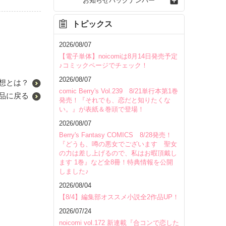
お知らせバックナンバー
トピックス
2026/08/07
【電子単体】noicomiは8月14日発売予定
♪コミックページでチェック！
2026/08/07
想とは？
comic Berry's Vol.239 8/21単行本第1巻
品に戻る
発売！『それでも、恋だと知りたくな
い。』が表紙＆巻頭で登場！
2026/08/07
Berry's Fantasy COMICS 8/28発売！
『どうも、噂の悪女でございます 聖女
の力は差し上げるので、私はお暇頂戴し
ます 1巻』など全8冊！特典情報を公開
しました♪
2026/08/04
【8/4】編集部オススメ小説全2作品UP！
2026/07/24
noicomi vol.172 新連載『合コンで恋した