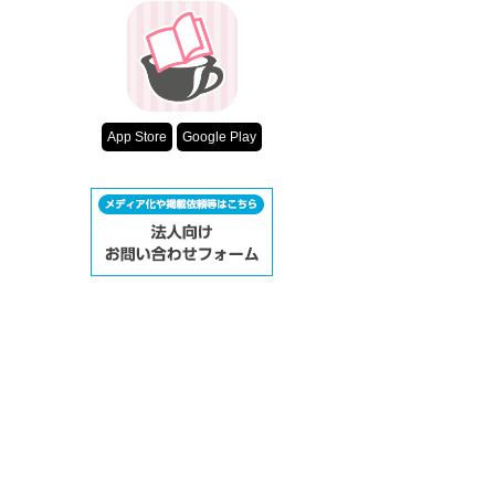
App Store
Google Play