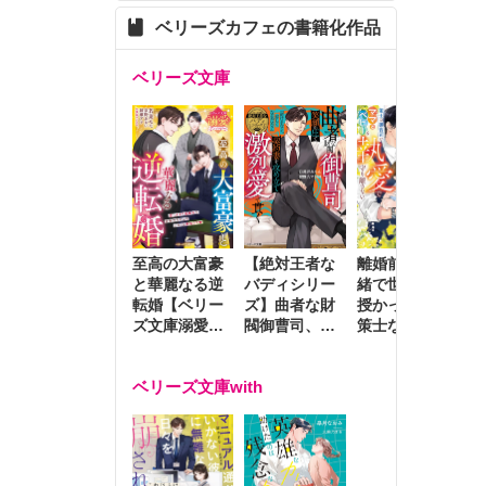
ベリーズカフェの書籍化作品
ベリーズ文庫
至高の大富豪
離婚前夜に内
冷
【絶対王者な
と華麗なる逆
緒で世継ぎを
や
バディシリー
転婚【ベリー
授かったら～
生
ズ】曲者な財
ズ文庫溺愛ア
策士な御曹司
を
閥御曹司、笑
ンソロジー】
はママとベビ
～
顔の圧で契約
ーを執愛で守
つ
妻を攻め立て
ベリーズ文庫with
り離さない～
様
激烈愛で貫く
し