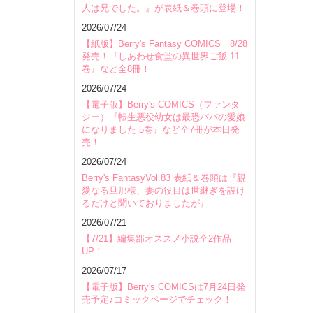
人は兄でした。』が表紙＆巻頭に登場！
2026/07/24
【紙版】Berry's Fantasy COMICS 8/28
発売！『しあわせ食堂の異世界ご飯 11
巻』など全8冊！
2026/07/24
【電子版】Berry's COMICS（ファンタ
ジー）『転生悪役幼女は最恐パパの愛娘
になりました 5巻』など全7冊が本日発
売！
2026/07/24
Berry's FantasyVol.83 表紙＆巻頭は『親
愛なる旦那様、妻の役目は世継ぎを設け
るだけと聞いておりましたが』
2026/07/21
【7/21】編集部オススメ小説全2作品
UP！
2026/07/17
【電子版】Berry's COMICSは7月24日発
売予定♪コミックページでチェック！