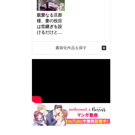
親愛なる旦那
様、妻の役目
は世継ぎを設
けるだけと聞
いておりまし
たが～虐げら
書籍化作品を探す
れ才女の幸せ
な結婚～2