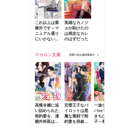
これ以上は業
英雄なカノジ
務外です～マ
ョが助けたの
ニュアル通り
は残念なカレ
にいかない彼
のはずだった
に無難な日々
を崩されて～
マカロン文庫
恋愛小説を随時募集中
高慢令嬢に追
完璧王子なパ
一途な社長パ
執
い詰められた
イロットは悪
パvsママ大好
士
契約妻を、凄
魔な素顔で契
きちびっこ息
偽
腕外科医はこ
約妻を容赦な
子～私を捨て
情
の手で愛し抜
く激愛する
たはずの元夫
堕