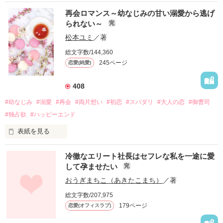
再会ロマンス～幼なじみの甘い溺愛から逃げ
られない～
完
松本ユミ
／著
総文字数/144,360
245ページ
恋愛(純愛)
408
#幼なじみ
#溺愛
#再会
#両片想い
#初恋
#スパダリ
#大人の恋
#御曹司
#独占欲
#ハッピーエンド
表紙を見る
冷徹なエリート社長はセフレな私を一途に愛
して孕ませたい
完
幼なじみの哲平に淡い恋心を抱いていた美桜。

おうぎまちこ（あきたこまち）
／著
しかし、ある出来事をきっかけに二人の関係は壊れてしまう。

総文字数/207,975
関係修復もできないまま、美桜は両親の離婚によって

179ページ
恋愛(オフィスラブ)
引っ越すことになり、哲平とも離れ離れになった。
