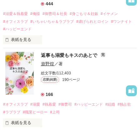
それから約十二年後。

444
過去の傷から、二度と会いたくないと思っていた哲平に

#溺愛＆執着愛
#俺様
#御曹司＆社長
#身ごもり＆妊娠
#イケメン
運命のような再会を果たす。

#オフィスラブ
#いちゃいちゃ＆ラブラブ
#虐げられヒロイン
#ワンナイト
そして、ひょんなことから

#ハッピーエンド
酔った勢いで一夜を共にしてしまった。

表紙を見る
さらに、美桜が初めてだと知った哲平は

『責任をとる、結婚しよう』と真っ直ぐに告げてきた。

　おかしな噂を流されて前の職場でうまくいかなかった梅田美
戸惑う美桜とは裏腹に、好きという気持ちを隠すことなく

返事も溺愛もキスのあとで
完
桜は、海外で傷心旅行をしていたところ、日本人美青年と出会
甘やかしてくる。

い、酒の勢いもあり一夜限りの関係となる。

遊野煌
／著
　帰国後、美桜は新しい職場でワンナイトした美青年と再会。
そんなある日、哲平は美桜がストーカー被害に

総文字数/112,403
なんと彼の正体は、とある財閥御曹司にも関わらず、一族を離
遭っていることを知る。

190ページ
恋愛(純愛)
れて起業した新進気鋭の実業家、社内でも冷徹だと評判な社長
美桜を守るため、哲平は同居を提案してきて――。

――御影恭司その人だったのだ――！

　なぜか恭司から飼い猫の世話係を命じられた美桜は、猫の世
166
話を口実にしばしば呼び出された上、二人はいわゆる身体だけ
夏木美桜(なつきみお)

#オフィスラブ
#溺愛
#執着愛
#御曹司
#ハッピーエンド
#結婚
#独占欲
✕

#ラブラブ
#職業ヒーロー
#上司
鳴海哲平 (なるみてっぺい)

表紙を見る
作品を読む
止まっていたはずの二人の時間が、再び動き出す。

舞川雛子（26）は大手お菓子メーカー、三日月製菓コーポレー
再会から始まる、溺愛ラブ。
