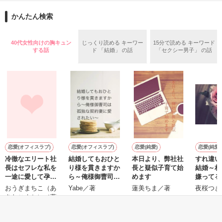
ションの企画戦略室で働いている。

また雛子には2年前から付き合いはじめ、半年前から同棲を始
2026.6.5～2026.7.25

かんたん検索
めた、同期で恋人の石垣守（26）がいるのだが、後輩の姫原由
羅（24）との浮気が発覚した上、いつのまにか元カノにされて
いた。

40代女性向けの胸キュン
じっくり読める キーワー
15分で読める キーワード
守と由羅から『便利屋雛子』と馬鹿にされ、一人こっそり泣い
する話
ド 「結婚」 の話
「セクシー男子」 の話
＊以前、公開していた話の改稿版です＊

ていた雛子に、企画戦略室の上司である雪瀬鷹哉（29）が
『──俺と結婚してくれないか』といきなりプロポーズをしてき
た上、同居まで提案してきて──？

鷹哉『宜しくな、俺の雛子』🦅

雛子『俺の……ひぃ、雛子？！！！』🐥

作品を読む
シゴデキで冷徹な上司が見せる素顔は、なぜか想像以上に甘く
て……🐥💓🦅

恋愛(オフィスラブ)
恋愛(オフィスラブ)
恋愛(純愛)
恋愛(純愛)
冷徹なエリート社
結婚してもおひと
本日より、弊社社
すれ違い
※表紙も作中使用の画像も全てフリー素材です。

長はセフレな私を
り様を貫きますか
長と疑似子育て始
結婚～相
※執筆期間2026.6.3〜7.20完結です。　

一途に愛して孕ま
ら～俺様御曹司は
めます
嫌ってる
※他サイトさんにて恋愛トレンド1位でした〜良かったら読ん
せたい
孤独な契約妻に愛
馴染みで
おうぎまちこ（あ
Yabe／著
蓮美ちま／著
夜桜つき
で頂けると嬉しいです。
されたい～
きたこまち）／著
もっと見る