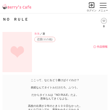
ログイン
メニュー
ＮＯ ＲＵＬＥ
0
朱朱
／著
恋愛(その他)
作品情報
ここって、なにをどう書けばイイわけ？
表紙なんてタイトルだけだろ、ふつう。
だからタイトルは『NO RULE』だよ。
意味なんてきくなよな。
高校の出席が２年のとき１００日なかった。
そんなワタシでも、意味わかるんだからさ。