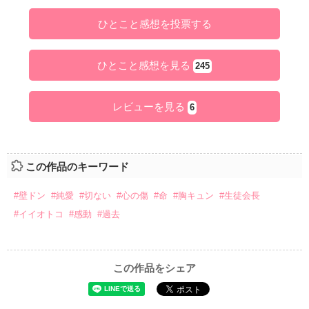
ひとこと感想を投票する
ひとこと感想を見る
245
レビューを見る
6
この作品のキーワード
#壁ドン
#純愛
#切ない
#心の傷
#命
#胸キュン
#生徒会長
#イイオトコ
#感動
#過去
この作品をシェア