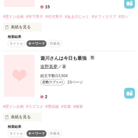
15
#壁ドン企画
#年下男子
#仔犬男子
#あまのじゃく
#オフィスラブ
#甘い
【ベリカフェ・壁ドン企画参加作品】

表紙を見る
2014/11/26　公開

検索結果
タイトル
キーワード
作家名
栗色の天パーに人懐こい瞳

遊川さんは今日も最強
完
坂野真夢
／著
いつだって尻尾をフリフリ

総文字数/13,504
23ページ
恋愛(ラブコメ)
私の周りをついて歩く

2
作品を読む
#壁ドン企画
#ラブコメ
#男目線
#先輩
#後輩
仔犬みたいな年下男子

表紙を見る
検索結果
「それはお前の妄想だろう」

その仔犬男子がある日ーーーー

タイトル
キーワード
作家名