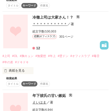
スターツ出版小説投稿サイト合同企画「1話からの長編大
タイトル
キーワード
作家名
早く、私を求めて狂ってしまえばいいの

賞」ベリーズカフェ会場
ごくふつうのOLをしている麻由（まゆ）は、同い年の幼なじみ
冷徹上司は大家さん！？
に…。

完
その他の条件
である仁史（ひとし）が好き。

動画あり
コミックあり
＊＊＊＊＊＊＊＊＊＊
／著
だけど、仁史は１０年前に亡くなった麻由の姉が好きだったら
唇に塗った赤い媚薬が効くのはいつだろ

しく、あの日から麻由の名前も呼ばずちゃんと見てくれること
総文字数/100,003
もなかった。 だから、麻由は仁史の側にいるために姉のように
うか⁈

301ページ
恋愛(オフィスラブ)
なろうと努力していたけれども。２人の仲が決定的に分かたれ
る出来事が起きて…？

12
#上司
#OL
#胸キュン
#無愛想
#年上
#壁ドン
#オフィスラブ
#毒舌
作品を読む
2014.11.26完結。 Berry's Cafe「壁ドン」小説コンテスト参加
#年の差
#ドキドキ
作品。 

表紙を見る
検索結果
「“一人”は好きだけど“独り”は嫌！」

作品を読む
タイトル
キーワード
作家名
恋愛に疲れ、あえて社内恋愛禁止の会社に就職した一花。

それでも気の合う友達は欲しく、新しい環境を求めて引っ越し
年下彼氏の甘い嫉妬
完
たけど……

えいはま
／著
「すみません、隣に越してきた者…ですが……！？？」

総文字数/4,944