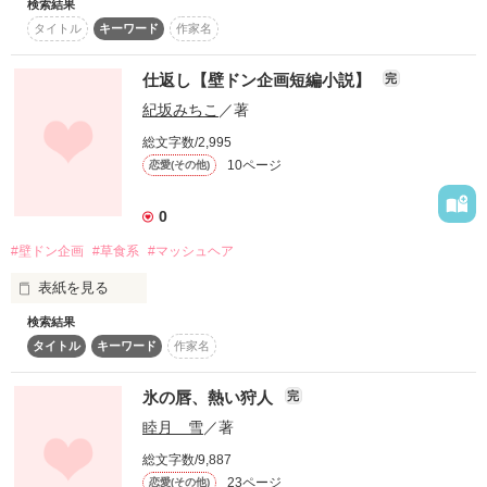
検索結果
･:*:･:*:･:*:･:*:･:*:･

タイトル
キーワード
作家名
ベリーズカフェ短編企画

テーマ：『壁ドン企画』

･:*:･:*:･:*:･:*:･:*:･

仕返し【壁ドン企画短編小説】
完
紀坂みちこ
／著
Ｓ県Ｂ警察署生活安全課

東雲沙紀（シノノメサキ）

総文字数/2,995
２９歳

10ページ
恋愛(その他)
×

２９歳

0
南山彰（ミナミヤマアキラ）

#壁ドン企画
#草食系
#マッシュヘア
表紙を見る
作品を読む
検索結果
タイトル
キーワード
作家名
酔っ払ってもいいじゃん。

だって、

氷の唇、熱い狩人
完
今日私は元彼の浮気の事実を知ったんだから。

睦月 雪
／著
総文字数/9,887
23ページ
恋愛(その他)