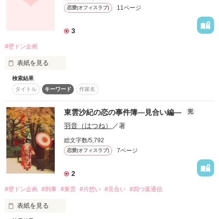
「え、永原？」

11ページ
恋愛(オフィスラブ)
新しいアパートの大家さんはなんと、

3
会社で「冷徹ドS上司」と恐れられている浅野だった。

#壁ドン企画
ばれたら即刻クビのオフィスラブ、一体どうなる？

表紙を見る
♀永原一花(ながはらいちか)24歳

検索結果
私の彼氏は5歳年下の仕事の後輩

化粧品会社　ひよっこ営業職OL

タイトル
キーワード
作家名
♂浅野陽人(あさのはると)28歳

私を追いかけてくる姿はまるでワンコ

東雲沙紀の恋の事件簿―見合い編―
完
化粧品会社　冷徹ドS？な商品企画課長

羽音（はつね）
／著
でも心はオオカミで……？
総文字数/5,792
2016.2.27

7ページ
恋愛(オフィスラブ)
作品を読む
2
作品を読む
#壁ドン企画
#刑事
#東雲
#片想い
#見合い
#四つ葉通信
表紙を見る