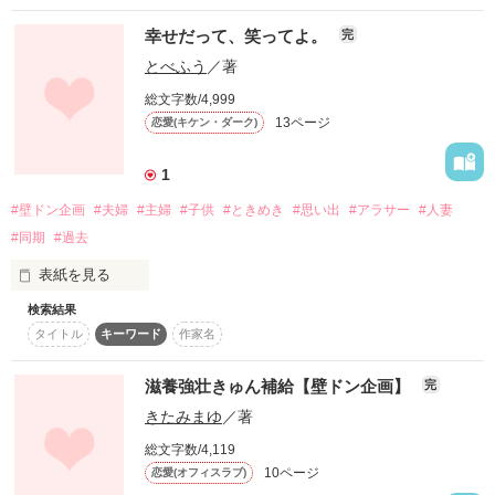
「いや、女子全体の願望です」

幸せだって、笑ってよ。
完
【壁ドン企画参加作品】

とべふう
／著
総文字数/4,999
壁ドンしたら、

13ページ
恋愛(キケン・ダーク)
2014年11月18日

彼女は俺を男として見てくれるのだろうか。

1
#壁ドン企画
#夫婦
#主婦
#子供
#ときめき
#思い出
#アラサー
#人妻
#同期
#過去
【ベリカフェ・壁ドン企画参加作品】

作品を読む
表紙を見る
検索結果
2014/11/19　公開（一話目は4949字です）

タイトル
キーワード
作家名
2014/12/26　入賞30作に選んで貰えました(^^)

遠い昔の叶うことがなかった恋。

滋養強壮きゅん補給【壁ドン企画】
2015/04/17　番外編追加中　（なので、文字数増えてます）

完
大好きだったけど、

きたみまゆ
／著
彼への思いは封印したはずだった。

総文字数/4,119
10ページ
恋愛(オフィスラブ)