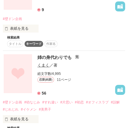
詳しく検索
9
検索対象
#壁ドン企画
タイトル
キーワード
作家名
表紙コメント
表紙を見る
あらすじ
検索結果
キスをする度、唇を指でなぞる彼の癖に

タイトル
キーワード
作家名
ジャンル
欲情し上気せるのに、彼は涼しい表情で

姉の身代わりでも
完
何一つ変わらない。

感想
くまく
／著
「俺のこと好きなの⁈」

総文字数/4,995
ステータス
全て
完結
更新中
11ページ
恋愛(純愛)
あなたはどうなの？

作品の長さ
長編
中編
短編
56
「この唇を他の男に触れさせるつもりな

#壁ドン企画
#幼なじみ
#すれ違い
#片思い
#初恋
#オフィスラブ
#誤解
作品の長さについて
いから…」

#じれじれ
#イケメン
#美男子
思わせぶりな言葉だけで、私の心を捉え

コンテスト
表紙を見る
超短編！フェチから始まる溺愛コンテスト
たくせに彼の心が読めない。

検索結果