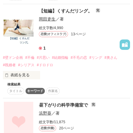
作品を読む
＼壁ドン企画／

【短編】くすんだリング。
完
　他の男に向けた笑顔。

岡田吏生
／著
総文字数/4,990
　俺はいつの間にか

13ページ
恋愛(オフィスラブ)
　彼女の腕を掴んでいた。

作品を読む
1
#壁ドン企画
#不倫
#片思い
#結婚指輪
#不毛の恋
#リング
#奥さん
#既婚者
#シリアス
#ドロドロ
　【壁ドン企画】参加作品

表紙を見る
検索結果
２４歳の楓は会社の上司と不倫中。一人暮らしの部屋に訪れる
※彩佳sideもあります。

タイトル
キーワード
作家名
上司は、楓を愛してると言うけれど。

昼下がりの科学準備室で
完
浜野葵
／著
総文字数/11,875
作品を読む
20ページ
恋愛(学園)
作品を読む