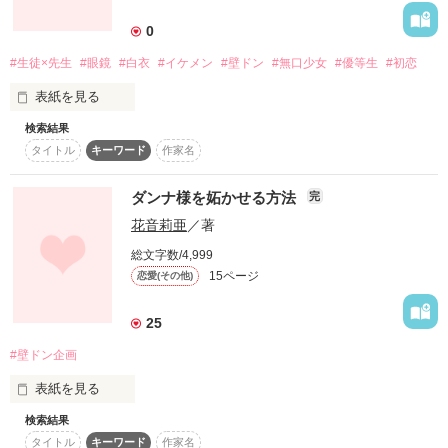
0
#生徒×先生
#眼鏡
#白衣
#イケメン
#壁ドン
#無口少女
#優等生
#初恋
表紙を見る
検索結果
タイトル
キーワード
作家名
天真爛漫な科学教師

ダンナ様を妬かせる方法
完
花音莉亜
／著
森田 宏介(もりた こうすけ)

総文字数/4,999
15ページ
恋愛(その他)
×

25
無口で大人しい優等生

#壁ドン企画
山本 香澄(やまもと かすみ)

表紙を見る
検索結果
『壁ドン』企画、二作目(^^)

タイトル
キーワード
作家名