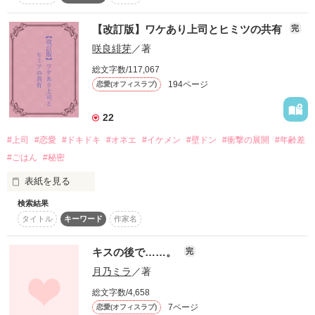
さらにキュンキュン目指します！！

【改訂版】ワケあり上司とヒミツの共有
完
◆◇◆◇◆◇◆

おすぎちゃんさん☆レビューをありがとうございました！！
咲良緋芽
／著
総文字数/117,067
194ページ
作品を読む
恋愛(オフィスラブ)
先生、

22
#上司
#恋愛
#ドキドキ
#オネエ
#イケメン
#壁ドン
#衝撃の展開
#年齢差
こうして一緒にいられるだけで

#ごはん
#秘密
表紙を見る
検索結果
幸せなはずなのに

＊＊＊＊＊＊＊＊＊＊＊＊＊＊＊＊＊＊＊＊＊＊＊＊

タイトル
キーワード
作家名
2021/12/01

キスの後で……。
完
私は、どうやら欲張りみたいです。

時系列の修正と、

月乃ミラ
／著
内容の肉付けの為、１３３～１４２ページを加筆しました。

前後からお読みいただければ幸いです。

総文字数/4,658
7ページ
恋愛(オフィスラブ)
＊＊＊＊＊＊＊＊＊＊＊＊＊＊＊＊＊＊＊＊＊＊＊＊
