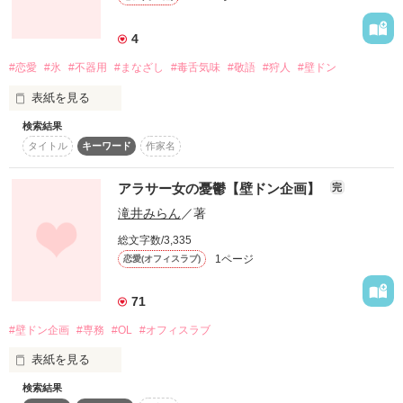
「……先輩、あんま舐めないでくれます？」

4
#恋愛
#氷
#不器用
#まなざし
#毒舌気味
#敬語
#狩人
#壁ドン
見た目草食系の彼は

表紙を見る
実は

検索結果
タイトル
キーワード
作家名
ロールキャベツ男子。

アラサー女の憂鬱【壁ドン企画】
完
冷たいばかりだと思っていた

滝井みらん
／著
総文字数/3,335
【壁ドン企画短編】

氷のような彼

1ページ
恋愛(オフィスラブ)
ニヤニヤしながら書きました(笑)

71
―――実は熱い熱い狩人でした

#壁ドン企画
#専務
#OL
#オフィスラブ
2014.11.18公開＆完結

表紙を見る
検索結果
昨日は２９歳の誕生日だった。
