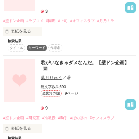
私は、こんなんじゃ物足りない。

3
部署も違う、顔見知りでもない。

#壁ドン企画
#ラブコメ
#同期
#上司
#オフィスラブ
#月乃ミラ
でも、社内で有名な津田部長。

だから、ちゃんと私を見て？

表紙を見る
ハンサム＆クールな出で立ちが、

検索結果
女子社員のハートを鷲掴みにしている。

タイトル
キーワード
作家名
【壁ドン企画】参加作品

先生、

接点なんて、何もない。

君がいなきゃダメなんだ。【壁ドン企画】
いつだってのほほんとしていて

完
社内の廊下で、２､３度すれ違った位。

イマイチ掴み所のない上司は同期。

葉月りゅう
／著
だから、

これまで全く異性として意識する事は

総文字数/4,693
◆◇◆◇◆◇◆

無かったのにある事がきっかけで……

9ページ
私が津田部長のヒミツを知ったのは、

恋愛(その他)
偶然。

9
蒼ねこ様

社内の誰も気が付いていないヒミツを

#壁ドン企画
#研究室
#准教授
#助手
#ほのぼの
#オフィスラブ
「ちゃんと見ろよ……」

水嶋衣沙様

表紙を見る
Rilly。様

私は知ってしまった。

普段見せない男の顔で同期が言う。

検索結果