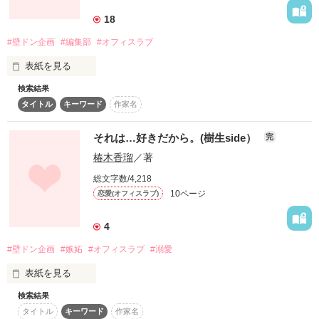
作品を読む
なのに、

18
五年ぶりに再会した彼は.......

#壁ドン企画
#編集部
#オフィスラブ
表紙を見る
私は今、幸せなのかな？

検索結果
タイトル
キーワード
作家名
ﾟ･*:.｡. .｡.:*･゜ﾟ･*:.｡. .｡.:*･゜ﾟ･*:.｡. .｡.:*･ﾟ

それは…好きだから。(樹生side）
完
*･゜ﾟ･*:.｡..｡.:*･･*:.｡. .｡.:*･゜ﾟ･*

椿木香瑠
／著
忙しいお仕事を乗り切るために必要なのは

総文字数/4,218
10ページ
恋愛(オフィスラブ)
「壁ドン企画」応募作

二千円の栄養ドリンクよりも

4
眠気をさます濃厚なキス

2014.11.27  完結・公開

#壁ドン企画
#嫉妬
#オフィスラブ
#溺愛
表紙を見る
検索結果
　嫉妬は……突然、やってくるもの。

滋養強壮きゅん補給

タイトル
キーワード
作家名