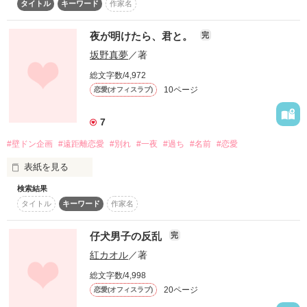
タイトル
キーワード
作家名
夜中の１２時を過ぎたのに彼はまだ帰らない。

作品を読む
だって、彼は今日お見合いをしてるのだから・・・・。

夜が明けたら、君と。
完
高杉梨乃(♀)　

坂野真夢
／著
製薬会社に勤めるOL 

×　

作品を読む
総文字数/4,972
三浦遥斗(♂)

10ページ
恋愛(オフィスラブ)
製薬会社  専務

7
【壁ドン企画】

#壁ドン企画
#遠距離恋愛
#別れ
#一夜
#過ち
#名前
#恋愛
☆ハッピーチャイルド様

素敵なレビューどうもありがとうございました❤
表紙を見る
検索結果
「彼の名前で呼んでもいいよ」

タイトル
キーワード
作家名
作品を読む
一夜の過ちへ誘う男は、

仔犬男子の反乱
完
紅カオル
／著
魅惑的な顔をしてそう告げた。

総文字数/4,998
20ページ
恋愛(オフィスラブ)