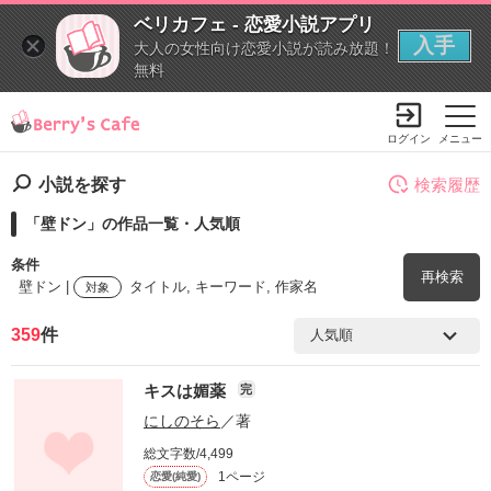
ベリカフェ - 恋愛小説アプリ
入手
大人の女性向け恋愛小説が読み放題！
無料
ログイン
メニュー
小説を探す
検索履歴
「壁ドン」の作品一覧・人気順
条件
再検索
壁ドン |
タイトル, キーワード, 作家名
対象
359
件
検索ワード
キスは媚薬
完
を含む
にしのそら
／著
総文字数/4,499
を除く
1ページ
恋愛(純愛)