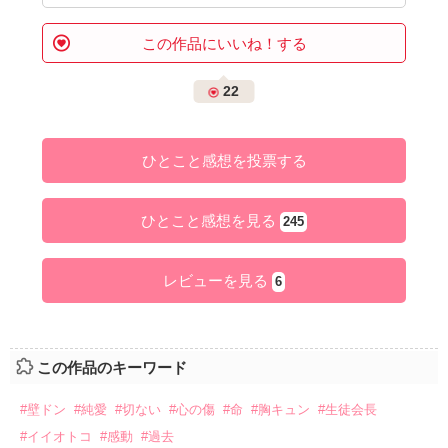
この作品にいいね！する
22
ひとこと感想を投票する
ひとこと感想を見る
245
レビューを見る
6
この作品のキーワード
#壁ドン
#純愛
#切ない
#心の傷
#命
#胸キュン
#生徒会長
#イイオトコ
#感動
#過去