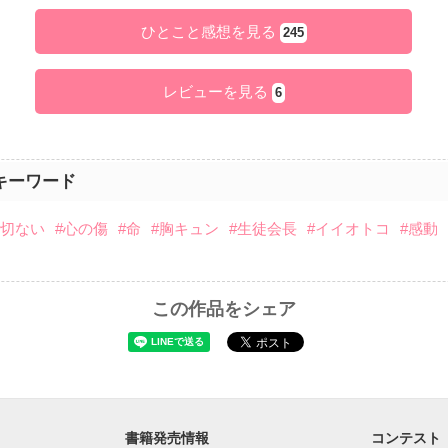
ひとこと感想を見る
245
レビューを見る
6
キーワード
#切ない
#心の傷
#命
#胸キュン
#生徒会長
#イイオトコ
#感動
この作品をシェア
書籍発売情報
コンテスト