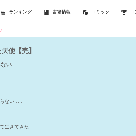
ランキング
書籍情報
コミック
コ
ジ
た天使【完】
れない
らない……
て生きてきた…