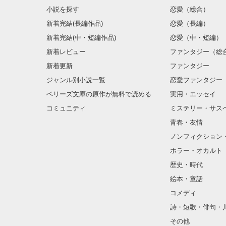
小説を探す
恋愛（総合）
新着完結(長編作品)
恋愛（長編）
新着完結(中・短編作品)
恋愛（中・短編）
新着レビュー
ファンタジー（総
新着更新
ファンタジー
ジャンル別小説一覧
恋愛ファンタジー
ベリーズ文庫の原作が無料で読める
実用・エッセイ
コミュニティ
ミステリー・サス
青春・友情
ノンフィクション
ホラー・オカルト
歴史・時代
絵本・童話
コメディ
詩・短歌・俳句・
その他