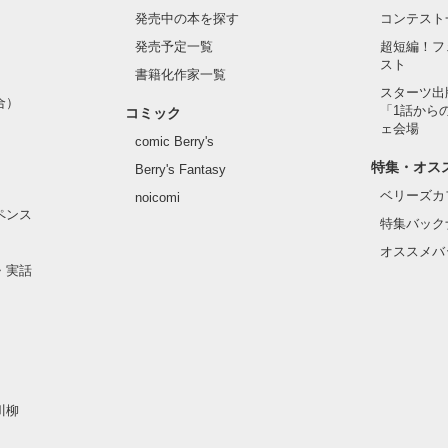
発売中の本を探す
コンテスト
発売予定一覧
超短編！フ
スト
書籍化作家一覧
スターツ出
合）
「1話から
コミック
ェ会場
comic Berry's
特集・オス
Berry's Fantasy
ベリーズカ
noicomi
ペンス
特集バック
オススメバ
・実話
川柳