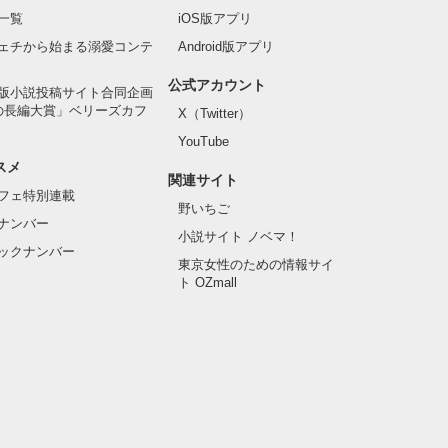
一覧
iOS版アプリ
ェチから始まる溺愛コンテ
Android版アプリ
公式アカウント
版小説投稿サイト合同企画
の長編大賞」ベリーズカフ
X（Twitter）
YouTube
スメ
関連サイト
フェ特別連載
野いちご
ナンバー
小説サイト ノベマ！
ックナンバー
東京女性のための情報サイ
ト OZmall