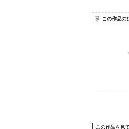
決して簡単な
…時は戻せな
この作品の
＿＿＿感謝の
この作品に出
皆さんも是非後
この作品を見