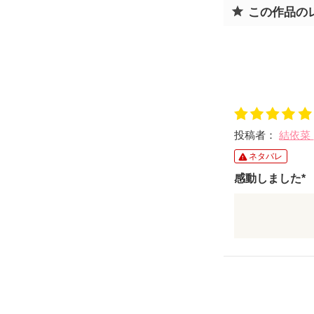
この作品の
投稿者：
結依菜
ネタバレ
感動しました*
後悔したあの
彼が最期に発
『愛してる』
読み終わった