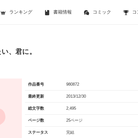
ランキング
書籍情報
コミック
コ
たい、君に。
作品番号
980872
最終更新
2013/12/30
総文字数
2,495
ページ数
25ページ
ステータス
完結