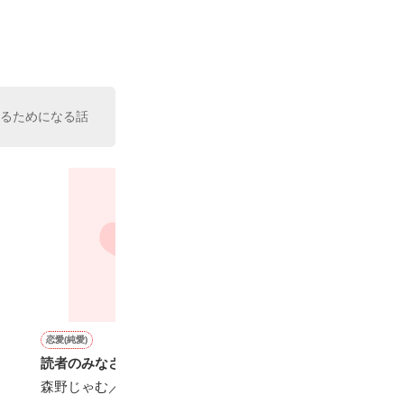
めるためになる話
恋愛(純愛)
恋愛(ラブコメ)
詩・短歌・俳句・川柳
恋愛(純愛)
読者のみなさまへ
よそ見してんじゃねー
友達以上恋人未満
王子様はお姫様
よ。〜前腕フェチ看護師
したい〜23時の
森野じゃむ／著
ほしの そら／著
が、クールな外科医の独占
短編〜