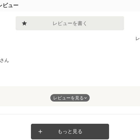
レビュー
レビューを書く
レ
さん
出来事。
レビューを見る
した言葉。
もっと見る
後、言葉では言い表せないほどの感動を覚えました。