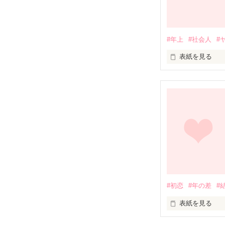
私の家庭教師だ
#年上
#社会人
#
お姉ちゃんの恋
表紙を見る
何故か今は私の
私よりも大人な彼
家事を担当する
安い家賃で快適
いつも優しくて
便利？

不自由？

そんな彼を

微妙な関係のふ
ちょっとだけ焦
〜溺愛には、は
#初恋
#年の差
#
年上に負けない
表紙を見る
物語完結しまし
長い長い片思い