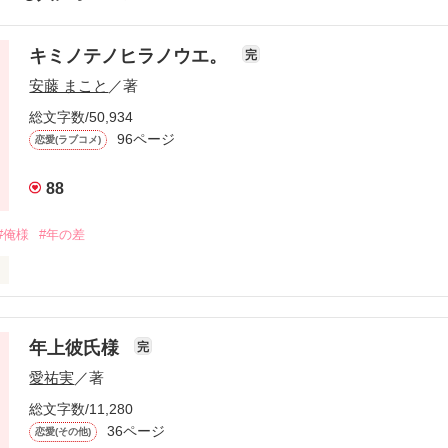
キミノテノヒラノウエ。
完
安藤 まこと
／著
総文字数/50,934
96ページ
恋愛(ラブコメ)
88
#俺様
#年の差
はやさか てまり）21歳。

kazama 

。 

年上彼氏様
完
愛祐実
／著
た かおる）29歳。 

総文字数/11,280


36ページ
恋愛(その他)