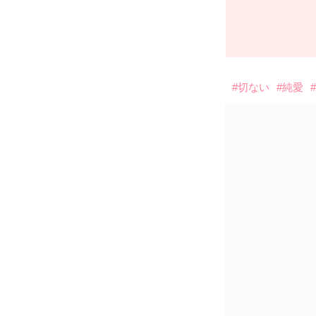
#切ない
#純愛