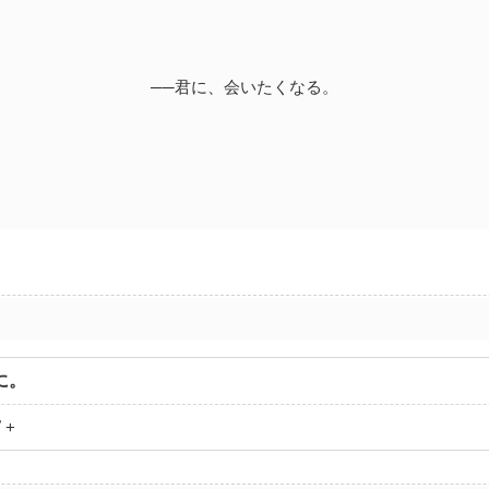
──君に、会いたくなる。
に。
ﾟ+