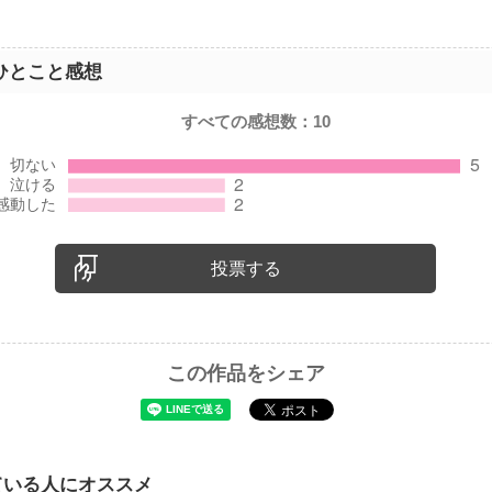
事ではないけれど。
い、だから前に進んでいく。
ひとこと感想
気持ちを持って。
すべての感想数：
10
会えて良かったです。
一読を.。・*
投票する
この作品をシェア
ている人にオススメ