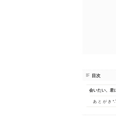
目次
会いたい、君
あ と が き *.