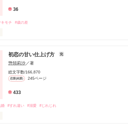
36
った薫ちゃんは

ヤキモチ
#歳の差
人だった。と思う。

同居人だ。



代わりに、

初恋の甘い仕上げ方
完
な部屋に住んでいる。

余裕ぶっこいてる彼

惣領莉沙
／著
総文字数/166,870
245ページ
恋愛(純愛)
たりです。

らせてみたいの。

433
やすぎる。〜

結婚
#すれ違い
#溺愛
#じれじれ
くらいガッツのある女の子達のオムニバス形式の物語。

た。

の向こう側に何があるのかわからない
