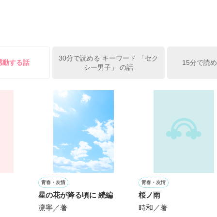
りあてはまるお話はありますか？

ことができないまま恋心を育ててきた

ですぐにでも俺の嫁になれるんだ」

グ 2位

を信じて、誰よりも幸せになろう

グ 10位

30分で読める キーワード 「セク
感動する話
15分で読
作品を読む


シー男子」 の話
皆様  

います。

☆・・＊:*+☆*☆+*：＊・・☆・・＊:*+☆+*:

さった皆様。

さった皆様

ださった皆様。

そして片思いを実らせて幸せになる女性のお話です

います。

楽にお楽しみいただけると嬉しいです

励みになっています。 

青春・友情
青春・友情
星の花が降る頃に 続編
桜ノ雨
凛寧／著
時和／著