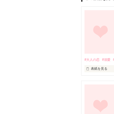
#大人の恋
#溺愛
表紙を見る
早坂 てまり （
洋菓子店 gâteau 
パティシエ見習い
宮下 薫（みやし
もと、家庭教師。
俺様 外科医。
