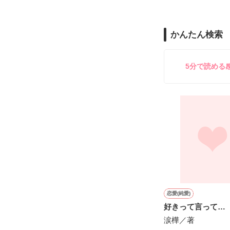
あなたにぴった
2017・4・13

それでも手放す
かんたん検索
「萌の心ひとつ
〜〜〜

週間中編ランキン
翔平くんの想い
週間総合ランキン
5分で読める
いただきました。
読んでくださった
ありがとうござ
:*+☆+*：＊・・
〜〜〜

レビューをくだ
簡単感想をくだ
本棚に入れてく
長すぎる初恋、
ありがとうござ
のんびりとお気
とても嬉しく、
恋愛(純愛)
完結しています

好きって言って…
涙樺／著