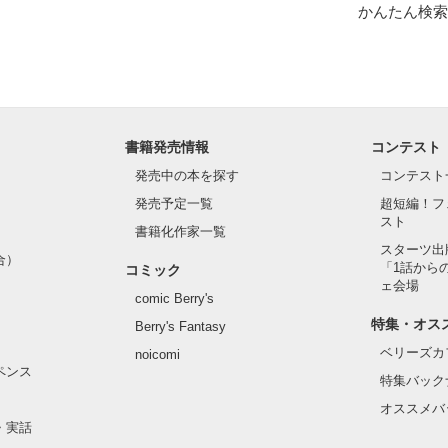
かんたん検索
書籍発売情報
コンテスト
発売中の本を探す
コンテスト
発売予定一覧
超短編！フ
スト
書籍化作家一覧
スターツ出
合）
「1話から
コミック
ェ会場
comic Berry's
特集・オス
Berry's Fantasy
ベリーズカ
noicomi
ペンス
特集バック
オススメバ
・実話