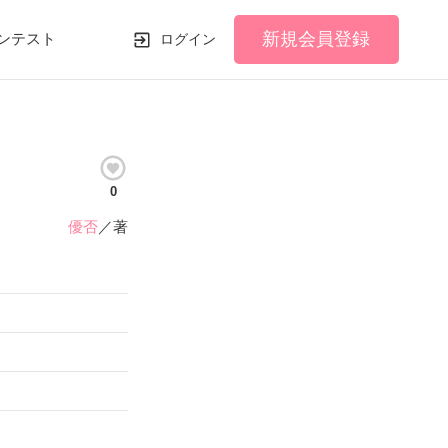
新規会員登録
ンテスト
ログイン
0
優否
／著