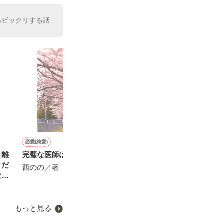
るビックリする話
恋愛(純愛)
恋愛(純愛)
恋愛(純愛)
恋愛(オフィスラブ)
と離
完璧な医師は私を溺愛する
再会ロマンス～幼なじみの
【短編】これでキミを独り
冷徹なエリート
。だ
甘い溺愛から逃げられない
占め。
レな私を一途に
西のの／著
ない
～
せたい
咲倉なこ／著
松本ユミ／著
おうぎまちこ（
ち）／著
もっと見る