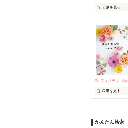
表紙を見る
さらに、美桜が
『責任をとる、
　おかしな噂を
戸惑う美桜とは
ろ、日本人美青
甘やかしてくる。
　帰国後、美桜
も関わらず、一
そんなある日、
人だったのだ―
遭っていること
　なぜか恭司か
美桜を守るため
夏木美桜(なつき
✕

鳴海哲平 (なる
#オフィスラブ
#
止まっていたは
表紙を見る
再会から始まる
舞川雛子（26
2026.6.5～2026.
また雛子には2
のだが、後輩の
守と由羅から『
かんたん検索
雪瀬鷹哉（29
＊以前、公開し