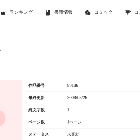
ランキング
書籍情報
コミック
コ
て
作品番号
99186
最終更新
2008/05/25
総文字数
1
ページ数
1ページ
ステータス
未完結