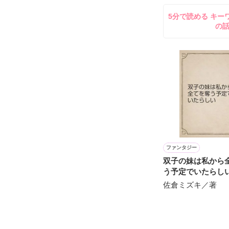
してきて──？

5分で読める キー
鷹哉『宜しくな、
の
雛子『俺の……
シゴデキで冷徹な
※表紙も作中使
※執筆期間2026
※他サイトさん
ファンタジー
双子の妹は私から
う予定でいたらし
佐倉ミズキ／著