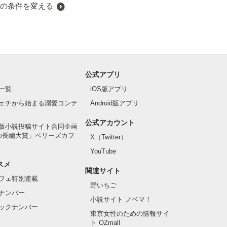
の条件を変える
公式アプリ
一覧
iOS版アプリ
ェチから始まる溺愛コンテ
Android版アプリ
公式アカウント
版小説投稿サイト合同企画
の長編大賞」ベリーズカフ
X（Twitter）
YouTube
スメ
関連サイト
フェ特別連載
野いちご
ナンバー
小説サイト ノベマ！
ックナンバー
東京女性のための情報サイ
ト OZmall