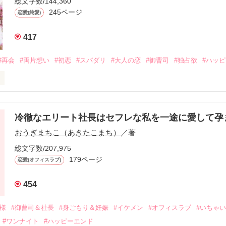
総文字数/144,360
245ページ
恋愛(純愛)
417
#再会
#両片想い
#初恋
#スパダリ
#大人の恋
#御曹司
#独占欲
#ハッ
冷徹なエリート社長はセフレな私を一途に愛して孕
に淡い恋心を抱いていた美桜。

おうぎまちこ（あきたこまち）
／著
来事をきっかけに二人の関係は壊れてしまう。

ないまま、美桜は両親の離婚によって

総文字数/207,975
なり、哲平とも離れ離れになった。

179ページ
恋愛(オフィスラブ)
年後。

454
二度と会いたくないと思っていた哲平に

会を果たす。

俺様
#御曹司＆社長
#身ごもり＆妊娠
#イケメン
#オフィスラブ
#いちゃ
なことから

#ワンナイト
#ハッピーエンド
夜を共にしてしまった。
