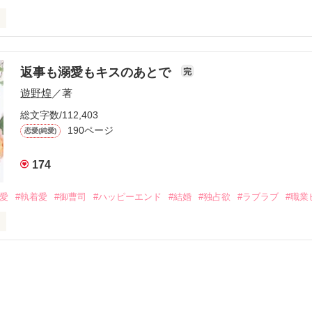
初めてだと知った哲平は

結婚しよう』と真っ直ぐに告げてきた。

流されて前の職場でうまくいかなかった梅田美桜は、海外で傷心旅行を
裏腹に、好きという気持ちを隠すことなく

年と出会い、酒の勢いもあり一夜限りの関係となる。



は新しい職場でワンナイトした美青年と再会。なんと彼の正体は、とあ
返事も溺愛もキスのあとで
完
族を離れて起業した新進気鋭の実業家、社内でも冷徹だと評判な社長―
哲平は美桜がストーカー被害に

遊野煌
／著
―！

を知る。

ら飼い猫の世話係を命じられた美桜は、猫の世話を口実にしばしば呼び
、哲平は同居を提案してきて――。

総文字数/112,403
190ページ
恋愛(純愛)
みお)

174
作品を読む
みてっぺい)

溺愛
#執着愛
#御曹司
#ハッピーエンド
#結婚
#独占欲
#ラブラブ
#職業
ずの二人の時間が、再び動き出す。

、溺愛ラブ。

）は大手お菓子メーカー、三日月製菓コーポレーションの企画戦略室で働
7.25

年前から付き合いはじめ、半年前から同棲を始めた、同期で恋人の石垣守
姫原由羅（24）との浮気が発覚した上、いつのまにか元カノにされてい
便利屋雛子』と馬鹿にされ、一人こっそり泣いていた雛子に、企画戦略
）が『──俺と結婚してくれないか』といきなりプロポーズをしてきた上
ていた話の改稿版です＊
