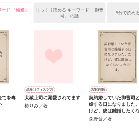
ワード 「溺愛」
じっくり読める キーワード 「御曹
俺の雛子』🦅

5分で読め
話
司」 の話
ひぃ、雛子？！！！』🐥

上司が見せる素顔は、なぜか想像以上に甘くて……🐥💓🦅

作品を読む
用の画像も全てフリー素材です。

.6.3〜7.20完結です。　

にて恋愛トレンド1位でした〜良かったら読んで頂けると嬉しいです。
作品を読む
恋愛(オフィスラブ)
恋愛(純愛)
全てを奪
犬猿上司に溺愛されてます
契約婚していた御曹司
い
婚する日になりました
椿りみ／著
けど、彼は離婚したく
ようです。
森野音／著