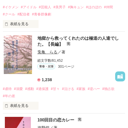
#イケメン
#アイドル
#芸能人
#美男子
#胸キュン
#ほのぼの
#仲間
#クール
#配信者
#青春群像劇
表紙を見る
推しは画面の向こうにいるはずだったのに、仕事先で毎日会っ
地獄から救ってくれたのは極道の人達でし
ています。

た。【長編】
完
不器用でも努力を諦めない赤。

兎亀 らる
／著
無口で頼れる黒。

総文字数/81,452
天才肌で笑顔が眩しい白。

301ページ
青春・友情
三人の姿に勇気をもらい、「私も一歩踏み出してみたい」と思
えるようになった。

1,238
#虐待
#溺愛
#感動
#過保護
#甘々
#泣ける
#家族
#逆ハー
#独占欲
#年の差
　　　恋、友情、夢、そして成長。

　　　　笑って、ときどき泣ける。

表紙を見る
　　　　　　〜青春群像劇〜

100回目の恋カレー
完
｢全部あんたのせいよ｣

『──のせいじゃないよ』

遊野煌
／著