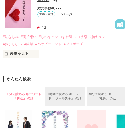
総文字数/8,656
17ページ
青春・友情
｢なんであんたが生きてんのよ｣

作品を読む
『生きていてくれてありがとう』

13
#幼なじみ
#両片想い
#じれキュン
#すれ違い
#初恋
#胸キュン
｢あんたなんか産まなきゃ良かった｣

『産まれてきてくれてありがとう』

#おまじない
#結婚
#ハッピーエンド
#プロポーズ
表紙を見る
｢あんたさえ居なければ·····｣

『ねぇ、恋カレーって知ってる？』

『──が居てくれたから俺たちは·····』

──『ん？　恋カレー？』

かんたん検索
『うん。恋カレーを100回たべたら、好きな人が自分のこと好
きになっちゃうんだって』

両親から虐待を受け感情を知らない女の子と

30分で読める キーワード
1時間で読める キーワー
30分で読める キーワード
「再会」 の話
ド 「クール男子」 の話
「社長」 の話
これは好きなアイツに好きだよって言えない、臆病な私の初恋
その女の子に感情を教える極道達との物語。

と恋のおまじないの話。

泣き方も、笑い方も、助けの求め方も、何も知らなかった。
