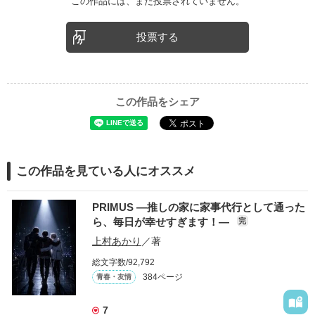
この作品には、まだ投票されていません。
投票する
この作品をシェア
この作品を見ている人にオススメ
PRIMUS ―推しの家に家事代行として通った
ら、毎日が幸せすぎます！―
完
上村あかり
／著
総文字数/92,792
384ページ
青春・友情
7