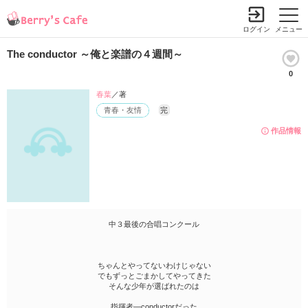
ログイン
メニュー
The conductor ～俺と楽譜の４週間～
0
春葉
／著
青春・友情
完
作品情報
中３最後の合唱コンクール
ちゃんとやってないわけじゃない
でもずっとごまかしてやってきた
そんな少年が選ばれたのは
指揮者―conductorだった