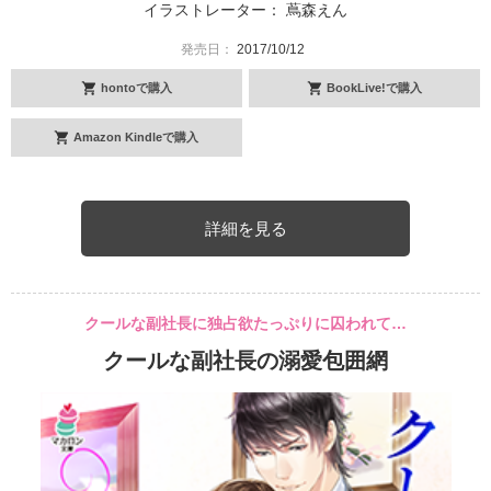
イラストレーター： 蔦森えん
発売日：
2017/10/12
hontoで購入
BookLive!で購入
Amazon Kindleで購入
詳細を見る
クールな副社長に独占欲たっぷりに囚われて…
クールな副社長の溺愛包囲網