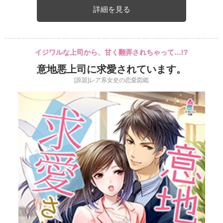
詳細を見る
イジワルな上司から、甘く翻弄されちゃって…!?
意地悪上司に求愛されています。
[原題]レア系女史の恋愛図鑑