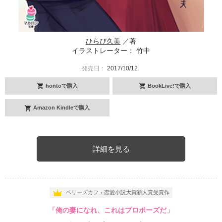
ひらび久美
／著
イラストレーター： 竹中
発売日：
2017/10/12
hontoで購入
BookLive!で購入
Amazon Kindleで購入
詳細を見る
ベリーズカフェ恋愛小説大賞新人賞受賞作
「俺の妻になれ、これはプロポーズだ」