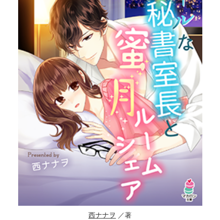
西ナナヲ
／著