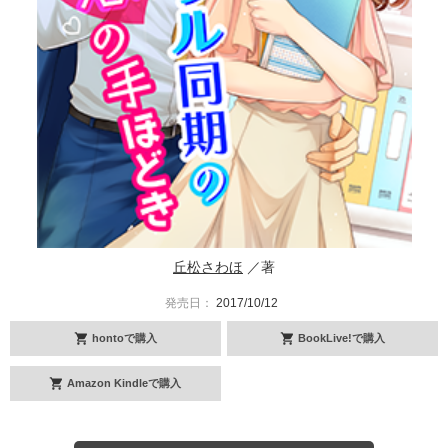
丘松さわほ
／著
発売日：
2017/10/12
hontoで購入
BookLive!で購入
Amazon Kindleで購入