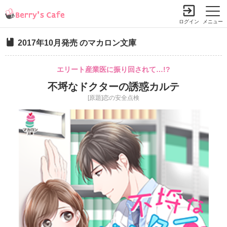
ログイン
メニュー
2017年10月発売 のマカロン文庫
エリート産業医に振り回されて…!?
不埒なドクターの誘惑カルテ
[原題]恋の安全点検