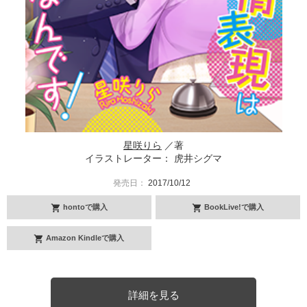
星咲りら
／著
イラストレーター： 虎井シグマ
発売日：
2017/10/12
hontoで購入
BookLive!で購入
Amazon Kindleで購入
詳細を見る