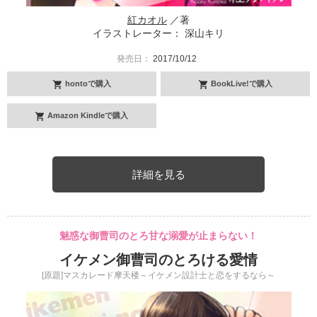
紅カオル
／著
イラストレーター： 深山キリ
発売日：
2017/10/12
hontoで購入
BookLive!で購入
Amazon Kindleで購入
詳細を見る
魅惑な御曹司のとろ甘な溺愛が止まらない！
イケメン御曹司のとろける愛情
[原題]マスカレード摩天楼～イケメン設計士と恋をするなら～