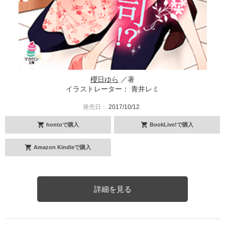
櫻日ゆら
／著
イラストレーター： 青井レミ
発売日：
2017/10/12
hontoで購入
BookLive!で購入
Amazon Kindleで購入
詳細を見る