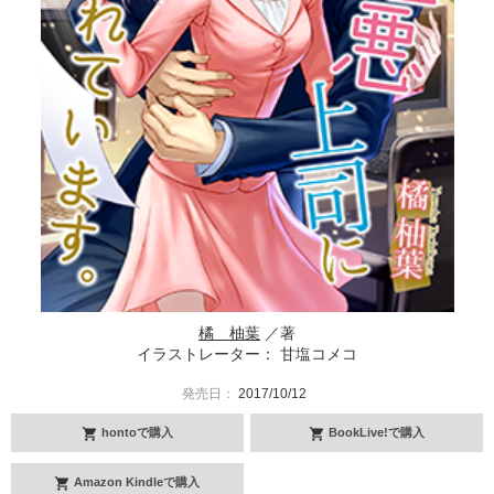
橘 柚葉
／著
イラストレーター： 甘塩コメコ
発売日：
2017/10/12
hontoで購入
BookLive!で購入
Amazon Kindleで購入