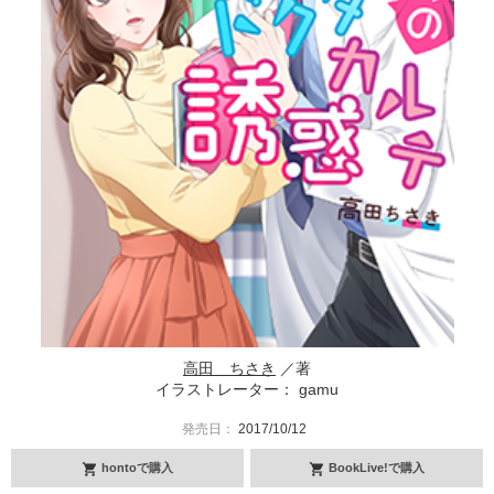
高田 ちさき
／著
イラストレーター： gamu
発売日：
2017/10/12
hontoで購入
BookLive!で購入