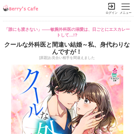
ログイン
メニュー
「誰にも渡さない」――敏腕外科医の溺愛は、日ごとにエスカレー
トして…!?
クールな外科医と間違い結婚～私、身代わりな
んですが！
[原題]お見合い相手を間違えました