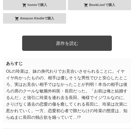
hontoで購入
BookLive!で購入
Amazon Kindleで購入
原作を読む
あらすじ
OLの玲菜は、妹の身代わりでお見合いさせられることに。イヤ
イヤ向かったものの、相手は優しそうな男性でひと安心したとこ
ろ、実はお見合い相手ではなかったことが判明！本当の相手は後
ろの席のクールな敏腕外科医・長田だった。「お前は俺と結婚す
るんだ」と強引に玲菜を連れ去る長田。俺様でイジワルなのに、
さりげなく過去の恋愛の傷を癒してくれる長田に、玲菜は次第に
惹かれていく。一方、恋愛初心者で隙だらけの玲菜の態度は、知
らぬまに長田の独占欲を煽っていて…!?