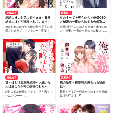
連載終了
連載終了
黒騎士様のお気に召すまま～政略
君のすべてを奪うから～俺様CEO
結婚のはずが溺愛されています～
と秘密の一夜から始まる夫婦遊戯
～
政略結婚のはずが冷酷な騎士団長に溺
恋愛経験ゼロの箱入り令嬢と俺様CEO
愛されるラブファンタジー、開幕！
の、秘密の一夜から始まった極上のラ
ブストーリー！
連載終了
連載終了
甘くほどける政略結婚～大嫌いな
俺の新妻～御曹司の煽られる独占
人は愛したがりの許婚でした～
欲～
絶対に婚約破棄してやる！そう思って
最悪すぎる第一印象から始まった新婚
いたのに――…。
生活の行方は…!?