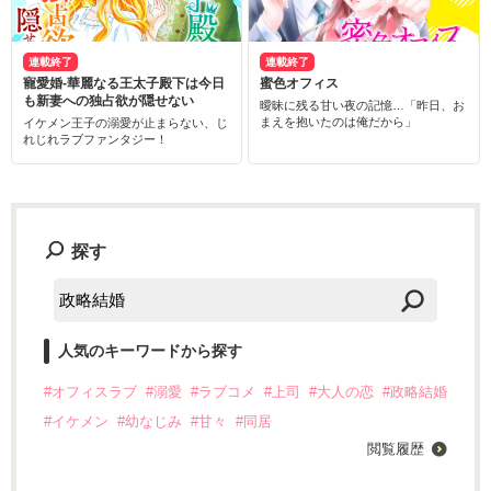
連載終了
連載終了
寵愛婚-華麗なる王太子殿下は今日
蜜色オフィス
も新妻への独占欲が隠せない
曖昧に残る甘い夜の記憶…「昨日、お
まえを抱いたのは俺だから」
イケメン王子の溺愛が止まらない、じ
れじれラブファンタジー！
探す
人気のキーワードから探す
#オフィスラブ
#溺愛
#ラブコメ
#上司
#大人の恋
#政略結婚
#イケメン
#幼なじみ
#甘々
#同居
閲覧履歴