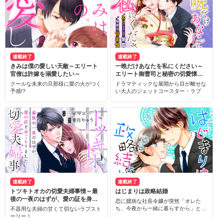
連載終了
連載終了
きみは僕の愛しい天敵～エリート
一晩だけあなたを私にください～
官僚は許嫁を溺愛したい～
エリート御曹司と秘密の切愛懐妊
～
クールな未来の旦那様に愛の火がつく
ドラマティックな展開から目が離せな
予感!?
い大人のジェットコースター・ラブ
連載終了
連載終了
トツキトオカの切愛夫婦事情～最
はじまりは政略結婚
後の一夜のはずが、愛の証を身ご
恋に臆病な社長令嬢が突然「オレた
もりました～
ち、今夜から一緒に暮らすから」と同
不器用な夫婦の甘くて切ないラブスト
棲生活を強いられて…⁉
ーリー！