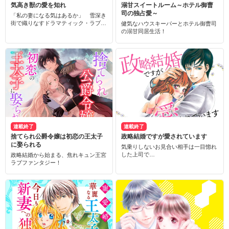
気高き獣の愛を知れ
溺甘スイートルーム～ホテル御曹
司の独占愛～
「私の妻になる気はあるか」 雪深き
街で織りなすドラマティック・ラブス
健気なハウスキーパーとホテル御曹司
トーリー
の溺甘同居生活！
連載終了
連載終了
捨てられ公爵令嬢は初恋の王太子
政略結婚ですが愛されています
に娶られる
気乗りしないお見合い相手は一目惚れ
した上司で…
政略結婚から始まる、焦れキュン王宮
ラブファンタジー！