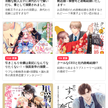
冷酷な獣人王子に身代わりで嫁い
艶恋婚～御曹司と政略結婚いたし
だら、番として溺愛されました
ます～
冷酷王子のまさかの溺愛は、身代わり
お店存続のため政略結婚を決意するけ
花嫁には甘すぎる!?
れど――？和菓子より甘い恋が始ま
る！
7/10 更新
7/9 更新
引きこもり令嬢は皇妃になんてな
クールなCEOと社内政略結婚!?
りたくない！～強面皇帝の溺愛が
結婚から始まるラブストーリーは波乱
駄々漏れで困ります～
の連続で――!?
ウブな小動物系令嬢×溺愛駄々漏れ皇
帝の異世界恋愛ファンタジー♡