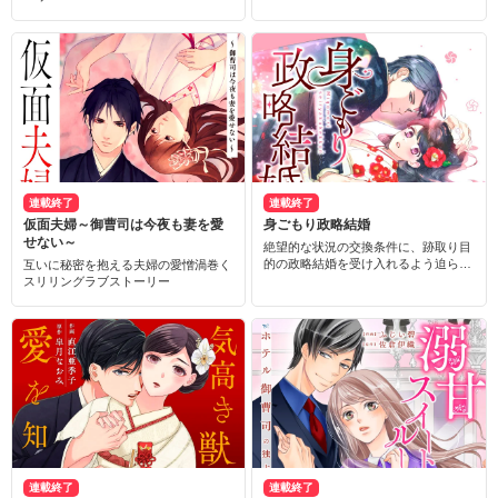
連載終了
連載終了
仮面夫婦～御曹司は今夜も妻を愛
身ごもり政略結婚
せない～
絶望的な状況の交換条件に、跡取り目
的の政略結婚を受け入れるよう迫られ
互いに秘密を抱える夫婦の愛憎渦巻く
て…？
スリリングラブストーリー
連載終了
連載終了