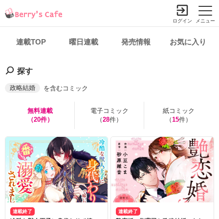
ログイン
メニュー
連載TOP
曜日連載
発売情報
お気に入り
探す
政略結婚
を含むコミック
無料連載
電子コミック
紙コミック
（
20
件）
（
28
件）
（
15
件）
連載終了
連載終了