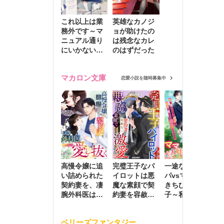
これ以上は業
英雄なカノジ
務外です～マ
ョが助けたの
ニュアル通り
は残念なカレ
にいかない彼
のはずだった
に無難な日々
を崩されて～
マカロン文庫
恋愛小説を随時募集中
高慢令嬢に追
完璧王子なパ
一途な社長パ
執
い詰められた
イロットは悪
パvsママ大好
士
契約妻を、凄
魔な素顔で契
きちびっこ息
偽
腕外科医はこ
約妻を容赦な
子～私を捨て
情
の手で愛し抜
く激愛する
たはずの元夫
堕
く
が息子に負け
ベリーズファンタジー
じと溺愛して