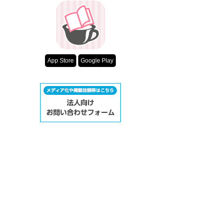
App Store
Google Play