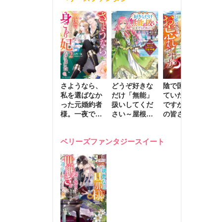
きます～
さようなら、
どうぞ好きな
陰で国を支え
転
私を選ばなか
だけ「無能」
ていたのは私
と
った元婚約者
扱いしてくだ
ですが、王家
っ
様。一夜で大
さい～屋根裏
の皆さんお忘
国
国君主の身ご
部屋の本の
れですか？～
に
もり妃になり
虫、実は国を
追放された隠
不
ベリーズファンタジースイート
ました２
動かす万能令
れ才女の辺境
保
嬢でした～
スローライフ
で
計画～
能
し