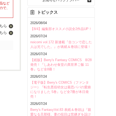
お知らせバックナンバー
品など
ので、
トピックス
2026/08/04
ちら
【8/4】編集部オススメ小説全2作品UP！
ちら
2026/07/24
noicomi vol.172 新連載『合コンで恋した
人は兄でした。』が表紙＆巻頭に登場！
2026/07/24
【紙版】Berry's Fantasy COMICS 8/28
発売！『しあわせ食堂の異世界ご飯 11
巻』など全8冊！
2026/07/24
【電子版】Berry's COMICS（ファンタ
ジー）『転生悪役幼女は最恐パパの愛娘
になりました 5巻』など全7冊が本日発
売！
2026/07/24
Berry's FantasyVol.83 表紙＆巻頭は『親
愛なる旦那様、妻の役目は世継ぎを設け