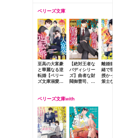
ベリーズ文庫
至高の大富豪
離婚前夜に内
冷
【絶対王者な
と華麗なる逆
緒で世継ぎを
や
バディシリー
転婚【ベリー
授かったら～
生
ズ】曲者な財
ズ文庫溺愛ア
策士な御曹司
を
閥御曹司、笑
ンソロジー】
はママとベビ
～
顔の圧で契約
ーを執愛で守
つ
妻を攻め立て
ベリーズ文庫with
り離さない～
様
激烈愛で貫く
し