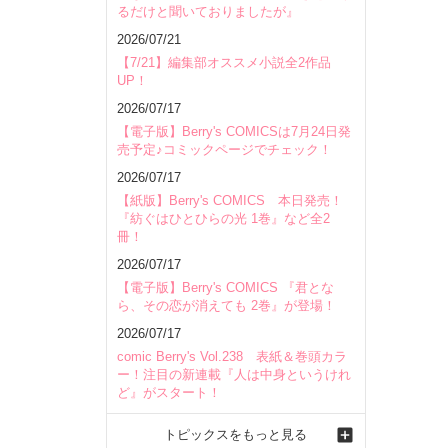
るだけと聞いておりましたが』
2026/07/21
【7/21】編集部オススメ小説全2作品
UP！
2026/07/17
【電子版】Berry's COMICSは7月24日発
売予定♪コミックページでチェック！
2026/07/17
【紙版】Berry's COMICS 本日発売！
『紡ぐはひとひらの光 1巻』など全2
冊！
2026/07/17
【電子版】Berry's COMICS 『君とな
ら、その恋が消えても 2巻』が登場！
2026/07/17
comic Berry's Vol.238 表紙＆巻頭カラ
ー！注目の新連載『人は中身というけれ
ど』がスタート！
トピックスをもっと見る