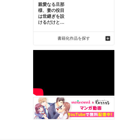
親愛なる旦那
様、妻の役目
は世継ぎを設
けるだけと聞
いておりまし
たが～虐げら
書籍化作品を探す
れ才女の幸せ
な結婚～2