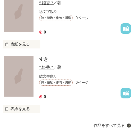
*.姫香.*
／著
総文字数/0
0ページ
詩・短歌・俳句・川柳
0
表紙を見る
すき
すき
*.姫香.*
／著
作品を読む
総文字数/0
0ページ
詩・短歌・俳句・川柳
0
表紙を見る
わたし･･･････

作品をすべて見る
きずいてしまった想い
