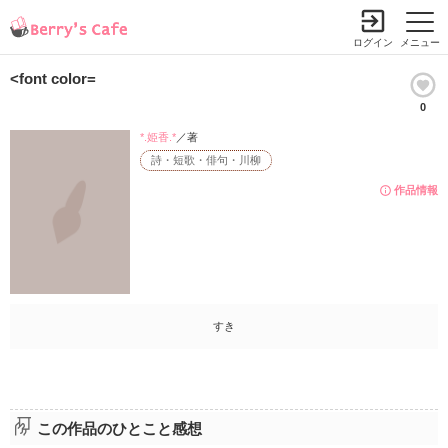
ログイン
メニュー
<font color=
0
*.姫香.*
／著
詩・短歌・俳句・川柳
作品情報
すき
この作品のひとこと感想