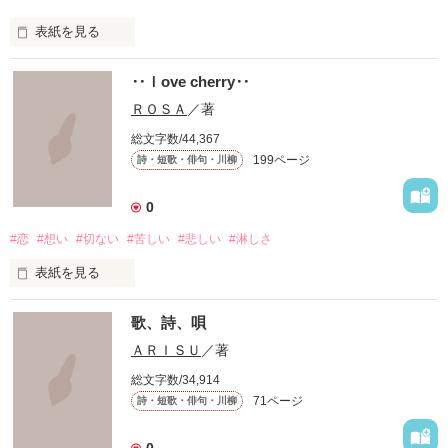
表紙を見る
‥ｌove cherry‥
『知らずに』

ＲＯＳＡ
／著
総文字数/44,367
199ページ
詩・短歌・俳句・川柳
知らずに歩いてきた

0
#恋
#想い
#切ない
#苦しい
#悲しい
#淋しさ
道は、遠く

表紙を見る
道は、浅く

歌、詩、唄
満たされることのない

ＡＲＩＳＵ
／著
この胸の奥深く

総文字数/34,914
71ページ
詩・短歌・俳句・川柳
絶えず支配し続けては

叫ぶ絶望

0