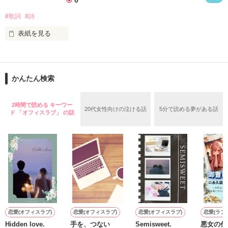
無知を振りかざして

#歌詞
#詩
たしかなものは

嘘つきな私は

表紙を見る
ただひとつ

いつか辿り着けるまで

もがいたふりをしていた

悲しいことや辛いこと、

かんたん検索
嬉しいこと楽しいこと

2時間で読める キーワー
20代女性向けの泣ける話
5分で読める夢がある話
ド 「オフィスラブ」 の話
きっと私達が生きてゆく中で

知っていく度に

とても

"かけがえのないもの"

だと思う。

やっと君との

作品を読む
恋をして、

初めて知る感情もある。

恋愛(オフィスラブ)
恋愛(オフィスラブ)
恋愛(オフィスラブ)
恋愛(ラブ
約束を守れる気がした

Hidden love.
手を、つない
Semisweet.
悪女の代