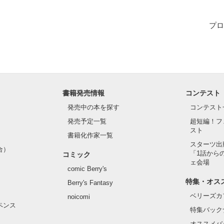
プロ
くようなテンポで 

リスト 

書籍発売情報
コンテスト
発売中の本を探す
コンテスト
ト中｡ 

発売予定一覧
超短編！フ
スト
書籍化作家一覧
スターツ出
合）
「1話から
コミック
ェ会場
comic Berry's
チームの期待のルーキー

特集・オス
Berry's Fantasy
ベリーズカ
noicomi
ペンス
特集バック
オススメバ