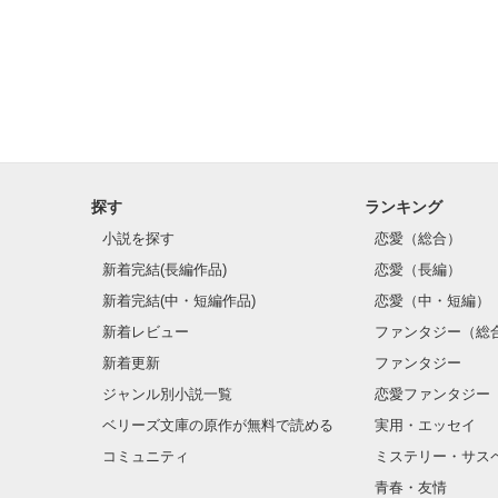
―穏やかに、歩
プロを夢見るチェ
河原奏 

探す
ランキング
小説を探す
恋愛（総合）
…現在バーでバイ
新着完結(長編作品)
恋愛（長編）
新着完結(中・短編作品)
恋愛（中・短編）
新着レビュー
ファンタジー（総
新着更新
ファンタジー
ジャンル別小説一覧
恋愛ファンタジー
元有名サッカー
ベリーズ文庫の原作が無料で読める
実用・エッセイ
池上爽太 

コミュニティ
ミステリー・サス
青春・友情