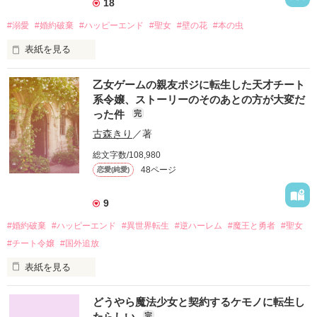
18
#溺愛
#婚約破棄
#ハッピーエンド
#聖女
#壁の花
#本の虫
表紙を見る
戦乱に悩まされる世界――エヴァオラードゥ。

乙女ゲームの親友ポジに転生した天才チート
最大大国、ロゲオス帝国第三皇子、ジルグロッセは聖人聖女を
系令嬢、ストーリーのそのあとの方が大変だ
多く輩出しているティヴァロニ王国王太子の誕生パーティーに
った件
完
招かれる。

そこで、壁の花になっている地味な令嬢に一目惚れ。

古森きり
／著
婚約者に蔑ろにされていると知って、そのまま婚約破棄させ国
総文字数/108,980
にお持ち帰りすることにした。

読書大好きだという彼女、シャーリーは知識の聖女しか読めな
48ページ
恋愛(純愛)
い『神の書』まで読み始め……。

9
#婚約破棄
#ハッピーエンド
#異世界転生
#逆ハーレム
#魔王と勇者
#聖女
#チート令嬢
#国外追放
表紙を見る
作品を読む
前世で遊んでいたRPG系乙女ゲーム『覇者の集い』。

どうやら魔法少女と契約するケモノに転生し
その主人公のライバル兼親友ポジションの公爵令嬢、レイス・
たらしい
完