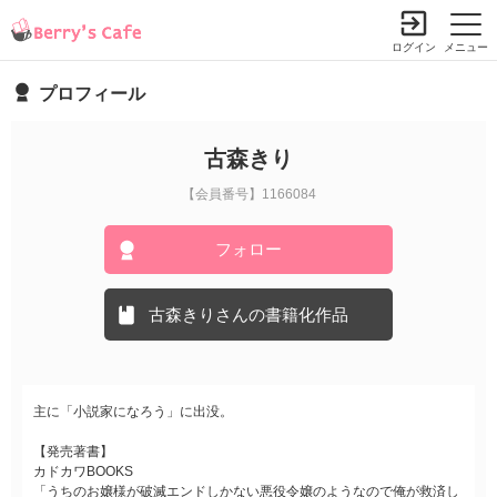
ログイン
メニュー
プロフィール
古森きり
【会員番号】1166084
フォロー
古森きりさんの書籍化作品
主に「小説家になろう」に出没。
【発売著書】
カドカワBOOKS
「うちのお嬢様が破滅エンドしかない悪役令嬢のようなので俺が救済し