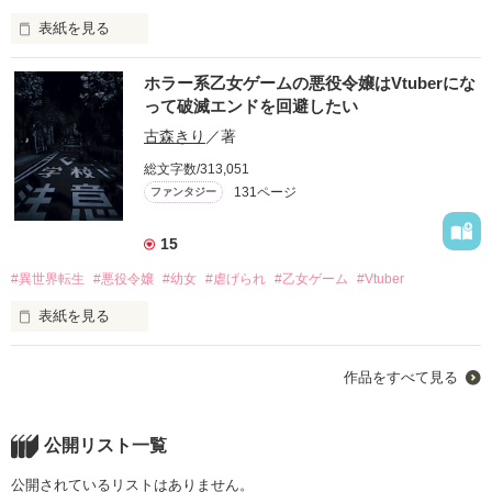
表紙を見る
この世界、アブソリュート・ソアリアのラグランジュ王国、ラ
ホラー系乙女ゲームの悪役令嬢はVtuberにな
クルテル侯爵令嬢として生を受けた私、ロゼリアは王太子の婚
作品を読む
って破滅エンドを回避したい
約者に抜擢された。

こればっかりは政略的なことだから仕方ない、と諦めたはずな
古森きり
／著
のに――

総文字数/313,051
「今度召喚されてくる聖女と結婚する」と、婚約破棄されてし
131ページ
ファンタジー
まう。

まあ、いいか。元々好きな人というわけではなかったし。

むしろ、婚約破棄された“キズモノ”としてまともな結婚が望め
15
ないなら、婿を取ってのんびり不労所得余生を……と思ってい
た矢先、婚約破棄してきた婚約者が「召喚されてきた聖女がブ
#異世界転生
#悪役令嬢
#幼女
#虐げられ
#乙女ゲーム
#Vtuber
タ女だった！」と泣きついてきたんだが殴っていいだろうか？

表紙を見る
小説家になろう、カクヨム、アルファポリス、ノベルアップ
作品をすべて見る
+、ベリーズカフェ、Nolaノベルズに掲載します。

祟り神になりたくないので祈祷師Vtuberになってお金持ちにな
ります！
公開リスト一覧
作品を読む
公開されているリストはありません。