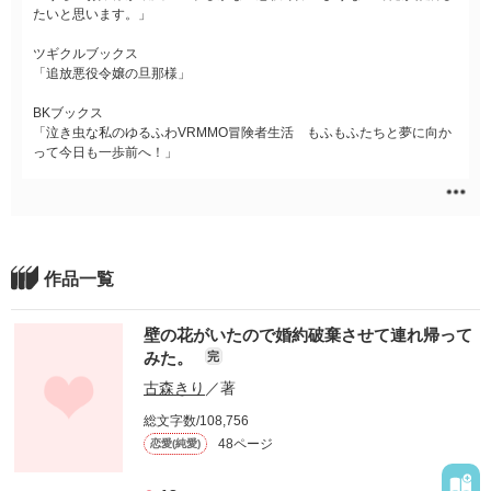
たいと思います。」
ツギクルブックス
「追放悪役令嬢の旦那様」
BKブックス
「泣き虫な私のゆるふわVRMMO冒険者生活 もふもふたちと夢に向か
って今日も一歩前へ！」
作品一覧
壁の花がいたので婚約破棄させて連れ帰って
みた。
完
古森きり
／著
総文字数/108,756
48ページ
恋愛(純愛)