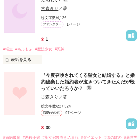
トゥワイエットに転生した私。

魔王討伐の旅に出て帰ってくると、婚約者の王太子に婚約破
古森きり
／著
棄、からの国外追放を言い渡される。

総文字数/4,126
もー、なんでこんなことに、と思いつつ、それならそれでスト
1ページ
ファンタジー
ーリー後をめいっぱい楽しんじゃおう！

1
#転生
#もふもふ
#魔法少女
#死神
表紙を見る
作品を読む
　小学生の頃に癌になり、緩和ケアで生きてきたがついに、俺
『今度召喚されてくる聖女と結婚する』と婚
にもお迎えが来た。

約破棄した婚約者が泣きついてきたんだが殴
　しかし、そんな俺の目の前に不思議な映像が流れ、次の瞬間
っていいだろうか？
完
――魔法少女を探さなければならない、という強い使命感が俺
を支配した！

古森きり
／著
　その上窓に映るのは短い手足と可愛い肉球を持つ、クリーム
総文字数/227,324
色の謎の生き物！

　これ、まさか、俺……!?

97ページ
恋愛(その他)
　混乱しながらも、病室にいた黒マントと大釜を持つ存在を見
つけた途端、俺は叫んだ。

30
「ボクと契約して、魔法少女になってほしいミュ！」

#婚約破棄
#悪役令嬢
#聖女召喚巻き込まれ
#ダイエット
#ほのぼの
#異世界