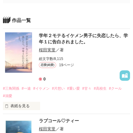
作品一覧
学年２モテるイケメン男子に失恋したら、学
年１に告白されました。
桜田実里
／著
総文字数/8,115
19ページ
恋愛(純愛)
0
#三角関係
#一途
#イケメン
#片想い
#重い愛
#甘々
#高校生
#クール
#溺愛
表紙を見る
ラブコール♡ティー
桜田実里
／著