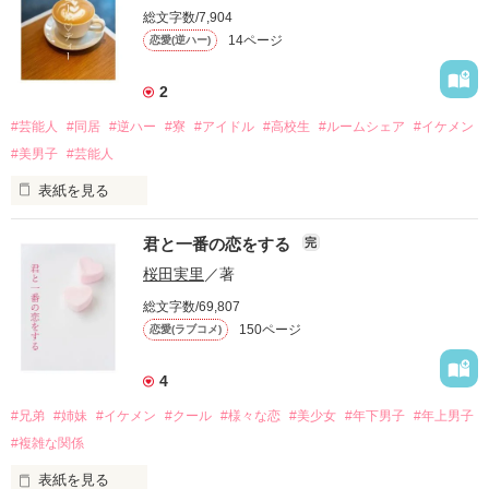
「好きだ、風渚」

総文字数/7,904
14ページ
恋愛(逆ハー)
夕暮れの校舎で、小学校からの同級生から告げられたのは……
愛の告白！？

2
#芸能人
#同居
#逆ハー
#寮
#アイドル
#高校生
#ルームシェア
#イケメン
いや、私、今失恋したばっかなんですけど！？

#美男子
#芸能人
表紙を見る
絶賛失恋中の頑張り屋女子

君と一番の恋をする
完
鍵峰風渚

Funa Kagimine

桜田実里
／著
貧困高校生の私は、住み込みの家事代行サービスのアルバイト
総文字数/69,807
をすることになる。

×

150ページ
恋愛(ラブコメ)
学年1モテる意地悪なイケメン男子

そんな私の仕事先は……

4
碓水柊斗

#兄弟
#姉妹
#イケメン
#クール
#様々な恋
#美少女
#年下男子
#年上男子
だ、大人気アイドルグループの……寮！？

Shuto Usui

#複雑な関係
「なにがあっても、頑張るから！」

表紙を見る