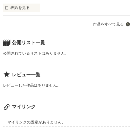
なんと、び、ビジネス告白のようで？

「……なに。俺に干渉しないでよ」

かかってもいい。だって……」

表紙を見る
×

愛想の悪い一匹狼

中田 智也（なかた ともや）

本田類（ほんだるい）

──────風渚は、俺が一番意地悪したい女だから。

作品をすべて見る
もう、ずっとこのまま、つまらない人生だと思ってた。

テンションの高い楽しそうな姉

「金額分、ちゃんと働いてくれるんでしょ？？」

この広い世界の下、一人きりで。

公開リスト一覧
恋なんて初めてで、分からないことだらけだけど。

佐藤麻里花（さとう まりか）

表の甘いスマイルは嘘！？　腹黒王子様

忘れられない一瞬、私は君に恋をした。

公開されているリストはありません。
君と一緒なら、きっと全部、乗り越えられるよ。

宮畑蒼都（みやはたあおと）

×

「い、一緒に暮らしませんか！？」

Start　2026.3.1～

レビュー一覧
イケメンだけど意地悪なドS弟

個性バラバラのイケメンアイドル5人と同居生活、いったいど
※noichigoマンスリーチャレンジ応募のため、内容を一部改編
うなるの―――っ！？

レビューした作品はありません。
自然が好きなふわふわ系女子

磯田陸人（いそだ りくと）

鳥越映茉　(とりごえ えま)

✾start 2024.10.1~

×

作品を読む
マイリンク
×

作品を読む
喧嘩に明け暮れる不良男子

白岩望　(しらいわ のぞむ)

マイリンクの設定がありません。
美少女だけど冷酷で口悪な妹

作品を読む