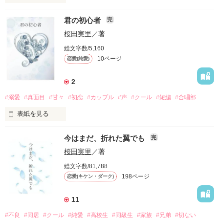
元気が取り柄な普通の女子高生

「お前のこと、世界で一番好きな自信がある」

君の初心者
完
清水ももな（しみずももな）

甘い言葉を囁かれても。

桜田実里
／著
総文字数/5,160
「俺と、付き合ってください」

10ページ
恋愛(純愛)
「うるさい、仕事しろ。早く」

「風渚のことは、俺が守るから」

見た目は爽やかだけど口悪！？ クール男子

高校二年生。平凡な私が屋上に呼び出されて言われた言葉。

2
一条叶芽（いちじょうかなめ）

頼りげにそう言われたって。

#溺愛
#真面目
#甘々
#初恋
#カップル
#声
#クール
#短編
#合唱部
目の前に立つのは、イケメン後輩くん。

表紙を見る
「清水さん、いつも頑張ってくれてるから。ありがとう」

「なぁ、ずっと好きなんだって。風渚のこと」

私にもついに春が来た―――！？

優しくて頼りになるリーダー

今はまだ、折れた翼でも
完
若月壱世（わかつきいっせい）

1番だろうが何だろうが、私は君を絶対好きになんかならな
桜田実里
／著
と、思っていたのに。

い。

総文字数/81,788
人を好きになったのも、好き同士になったことも、全部初めて
「ももなちゃん、おれのファンにならないっ？」

198ページ
恋愛(キケン・ダーク)
なんです。

最強かわいい甘いフェイスの持ち主

……そう、思っていたはず、なのに。

「……俺の兄のために、巻き込まれてくれませんか」

11
大里成耶（おおさとなるや）

#不良
#同居
#クール
#純愛
#高校生
#同級生
#家族
#兄弟
#切ない
梅木 紗良（うめき さら）

「この先、お前が俺を好きになるまでずっと待ってやる。何年