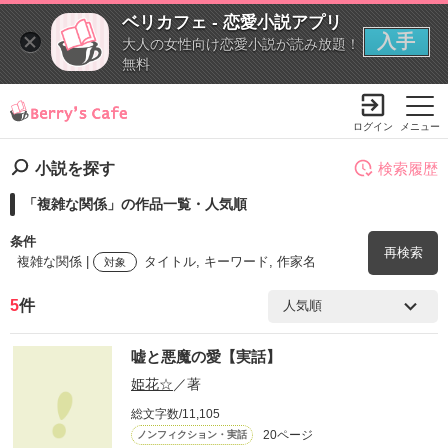
ベリカフェ - 恋愛小説アプリ
入手
大人の女性向け恋愛小説が読み放題！
無料
ログイン
メニュー
小説を探す
検索履歴
「複雑な関係」の作品一覧・人気順
条件
再検索
複雑な関係 |
タイトル, キーワード, 作家名
対象
5
件
検索ワード
嘘と悪魔の愛【実話】
を含む
姫花☆
／著
総文字数/11,105
を除く
20ページ
ノンフィクション・実話