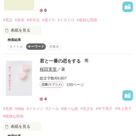
詳しく検索
0
検索対象
#実話
#友情
#中学生
#昼ドラ
#ドロドロ
#複雑な関係
タイトル
キーワード
作家名
表紙コメント
表紙を見る
あらすじ
検索結果
これはノンフィクションです。今現在、この状況になっている
タイトル
キーワード
作家名
ことを書いた小説です。

ジャンル
君と一番の恋をする
完
実在の人物、場所名は一切関係ございません。

感想
桜田実里
／著
総文字数/69,807
――――――幸せを願うほど人を傷つける

ステータス
全て
完結
更新中
150ページ
恋愛(ラブコメ)
作品の長さ
長編
中編
短編
4
―――――歪んだ愛に消えかかる友情

#兄弟
#姉妹
#イケメン
#クール
#様々な恋
#美少女
#年下男子
#年上男子
作品の長さについて
#複雑な関係
コンテスト
表紙を見る
　――――もしもドラマやマンガ、アニメのような世界観の物
超短編！フェチから始まる溺愛コンテスト
語を繰り広げている現実があったら、アナタなら、どうします
検索結果