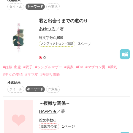
か…？―――

スターツ出版小説投稿サイト合同企画「1話からの長編大
タイトル
キーワード
作家名
賞」ベリーズカフェ会場
君と出会うまでの道のり
その他の条件
「俺と、付き合ってください」

動画あり
コミックあり
あゆつる
／著
総文字数/1,959
作品を読む
高校二年生。平凡な私が屋上に呼び出されて言われた言葉。

3ページ
ノンフィクション・実話
目の前に立つのは、イケメン後輩くん。

0
#妊娠･出産
#双子
#シングルマザー
#実家
#DV
#マザコン男
#浮気
私にもついに春が来た―――！？

#男女の友情
#ママ友
#複雑な関係
検索結果
と、思っていたのに。

タイトル
キーワード
作家名
～複雑な関係～
「……俺の兄のために、巻き込まれてくれませんか」

HAPPY★
／著
総文字数/1
1ページ
恋愛(その他)
なんと、び、ビジネス告白のようで？
