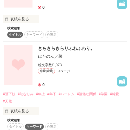
0
表紙を見る
テンションの高い楽しそうな姉

検索結果
タイトル
キーワード
作家名
佐藤麻里花（さとう まりか）

～この広い世界の中で～

きらきらきらりふわふわり。
～私はあなたに出会い～

×

はたのん
／著
～あなたに恋をした～

総文字数/1,973
イケメンだけど意地悪なドS弟

9ページ
恋愛(純愛)
あなたになんか出会わなければよかった。

磯田陸人（いそだ りくと）

0
私はそう思いつづけた。

#登下校
#幼なじみ
#年上
#年下
#ハーレム
#複雑な関係
#学園
#純愛
私の記憶からあなたが消えればどんだけ楽になれるんだろう。

×

#天然
そう思ってた。

表紙を見る
でも今の私なら自信をもっていえる。

美少女だけど冷酷で口悪な妹

検索結果
こんなにドキドキしたり

佐藤真由帆（さとう まゆほ）

タイトル
キーワード
作家名
むねがおしつぶされそうになったり、
