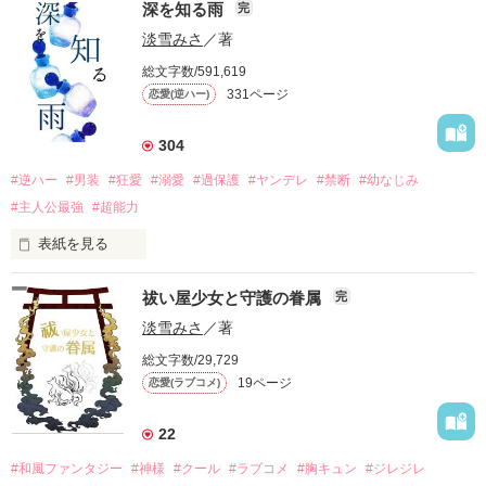
深を知る雨
完
淡雪みさ
／著
婚約者のいる社長令嬢

総文字数/591,619
331ページ
恋愛(逆ハー)
×

ライバル会社の若社長

304
#逆ハー
#男装
#狂愛
#溺愛
#過保護
#ヤンデレ
#禁断
#幼なじみ
#主人公最強
#超能力
甘いマスクのその先は――……？

表紙を見る
祓い屋少女と守護の眷属
完
淡雪みさ
／著
総文字数/29,729
過保護な保護者

19ページ
恋愛(ラブコメ)
東宮泰久

作品を読む
22
セフレの保護者

#和風ファンタジー
#神様
#クール
#ラブコメ
#胸キュン
#ジレジレ
一ノ宮一也
