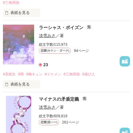
#三角関係
生意気なライバル

表紙を見る
大神薫

ラーシャス・ポイズン
完
関西弁の策士

淡雪みさ
／著
相模遊

総文字数/115,973
祓い屋JK（物理）

94ページ
恋愛(キケン・ダーク)
×

女嫌いの女顔

皐月里緒

23
守護のお狐さま

#高校生
#闇
#胸キュン
#イケメン
#三角関係
#遊び人
秘密を知るヘビースモーカー

表紙を見る
澤小雪

が君たちのお悩み解決します！（多分）

マイナスの矛盾定義
完
淡雪みさ
／著
×

常軌を逸した四角関係

総文字数/609,819
261ページ
恋愛(逆ハー)
破天荒な男装ビッチ主人公
