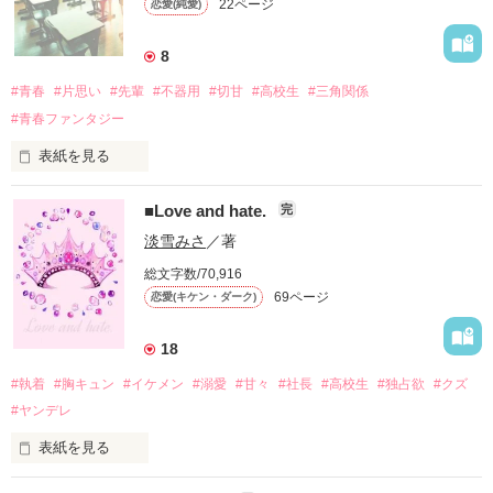
22ページ
恋愛(純愛)
幼なじみのように育った、花神の最初の花嫁候補。花神の様子
が突然変わってしまったことに疑念を抱き、偽物ではないかと
疑うが、後から後宮に入ってきた妹の琴に寵愛姫の座を奪われ
8
――。

#青春
#片思い
#先輩
#不器用
#切甘
#高校生
#三角関係
　何かを隠している様子の他の二人の花嫁候補と、花神・千夜
#青春ファンタジー
との思い出の場所にいつもいる、煙管をふかす謎の男。

表紙を見る
悲しい恋をする貴方が好きな私の恋も、悲しい恋になることく
■Love and hate.
完
らい分かってた
作品を読む
淡雪みさ
／著
総文字数/70,916
作品を読む
69ページ
恋愛(キケン・ダーク)
18
#執着
#胸キュン
#イケメン
#溺愛
#甘々
#社長
#高校生
#独占欲
#クズ
#ヤンデレ
表紙を見る