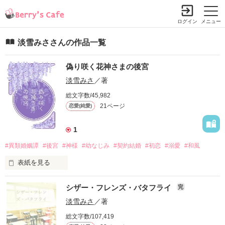
ログイン
メニュー
淡雪みささんの作品一覧
偽り咲く花神さまの後宮
淡雪みさ
／著
総文字数/45,982
21ページ
恋愛(純愛)
1
#異類婚姻譚
#後宮
#神様
#幼なじみ
#契約結婚
#初恋
#溺愛
#和風
表紙を見る
シザー・フレンズ・バタフライ
完
　神と人が共に生きる列島国家・常世国では、神の代替わりと
同時に術を持つ複数の巫女を後宮に招き、成人の儀式で正式な
淡雪みさ
／著
花嫁を選ぶというしきたりがある。

総文字数/107,419
　澄珠《すみ》は、八つの時に契約して後宮入りし、花神とは