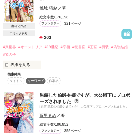
桃城 猫緒
／著
…………結果、

総文字数/176,198
321ページ
ファンタジー
書籍化作品
コミックあり
203
逃げ場がない戦艦の中で

#異世界
#オーストリア
#19世紀
#宰相
#秘書官
#王宮
#男装
#偽装結婚
元帥閣下に強引に迫られて、困っています。

#鷲の子
それは、一国の姫君と旅人の物語ーーーーーーー

表紙を見る
検索結果
『お前に女としての歓びを与えてやる』

タイトル
キーワード
作家名
「俺と仕事とどっちが大事なんだよ!?」

「……し、仕事、かな？」

※※H.28.6.9に、マカロン文庫より『狙われし王女と秘密の騎
男装した伯爵令嬢ですが、大公殿下にプロポ
※書籍化のため、試し読み部分のみの公開となっています※

士』というタイトルで電子書籍化いたします※※

ーズされました
完
そう答えた私を見る恋人の目は、

[原題]男装の伯爵令嬢ですが、大公殿下にプロポーズされました。
落胆を通り越して呆れていた。

こちらは改稿前の作品です。加筆、修正はしておらず、誤字、
藍里まめ
／著
脱字、変更点等もあります。

決して彼が価値のない人間と

ご了承ください。

総文字数/186,852
いうわけではない。

作品を読む
355ページ
ファンタジー
電子書籍版は、主役二人の甘さや焦れったさがこれまで以上に