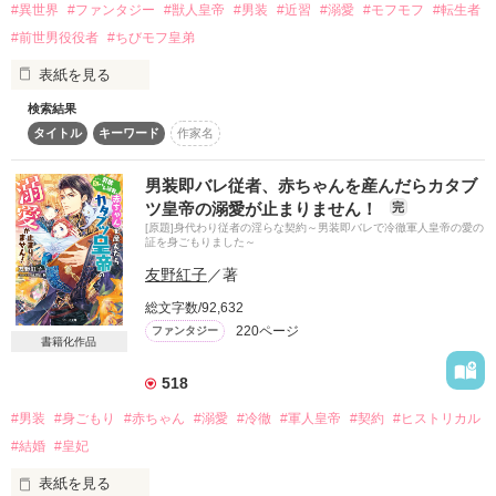
そんな最悪の出会いを果たした二人

#異世界
#ファンタジー
#獣人皇帝
#男装
#近習
#溺愛
#モフモフ
#転生者
スターツ出版小説投稿サイト合同企画「1話からの長編大
#前世男役役者
#ちびモフ皇弟
賞」ベリーズカフェ会場
表紙を見る
リリィ・ロゼッタ侯爵令嬢

その他の条件
動画あり
コミックあり
検索結果
ふんわりとした淡いピンクの髪に澄んだ水色の瞳

タイトル
キーワード
作家名
ヴィヴィアン・モンターギュ(♀)　－　大のモフモフ好きで、
透き通るほど白い肌と華奢の手足

日本人だった記憶を持つ転生者。男装して獣人皇帝陛下の近習
お人形のように可愛いらしい見た目とは裏腹に

として仕えることに。

男装即バレ従者、赤ちゃんを産んだらカタブ
残念なほどに自由でお気楽なお転婆令嬢

×

ツ皇帝の溺愛が止まりません！
完
マクシミリアン・ヴィットティール(♂)　－　冷徹と名高い白
[原題]身代わり従者の淫らな契約～男装即バレで冷徹軍人皇帝の愛の
虎獣人の皇帝陛下。昨今では稀に見るモフモフで立派な尻尾を
証を身ごもりました～
ギル・レイヴン公爵

持っているが、実は大きな秘密を抱えている。

友野紅子
／著
サラサラとした綺麗な黒髪に綺麗な青色の瞳

＊＊＊

総文字数/92,632
あまりにも整った顔は女性たちを引き寄せる

220ページ
ファンタジー
社交界で圧倒的人気を誇っていた

書籍化作品
本作の見どころは、なんといっても男装バレからの陛下の怒涛
表では甘いマスクを被る彼の裏は……

の溺愛

518
ヴィヴィアンと一緒になって「ひぇえっ」となってお楽しみく
ださい。

#男装
#身ごもり
#赤ちゃん
#溺愛
#冷徹
#軍人皇帝
#契約
#ヒストリカル
空から降ってきたリリィに恋したギルは

#結婚
#皇妃
※陛下もイケメンですが、男装ヒロインもイケメンです。

国王命令での婚約を申し込む

表紙を見る