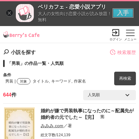
ベリカフェ - 恋愛小説アプリ
入手
大人の女性向け恋愛小説が読み放題！
無料
ログイン
メニュー
小説を探す
検索履歴
「男装」の作品一覧・人気順
条件
再検索
男装 |
タイトル, キーワード, 作家名
対象
644
件
検索ワード
婚約が嫌で男装執事になったのに～配属先が
を含む
婚約者の元でした～【完】
完
みみみ.com
／著
を除く
総文字数/124,139