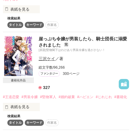
表紙を見る
２０１８．５．１１　公開完結

検索結果
このたび、ミーティアノベルス様より電子書籍いたしました。

タイトル
キーワード
作家名
また、電子書籍化にあたりタイトルを変更しました。

★　レビューお礼　★

新題名『氷月の騎士は男装令嬢～なぜか溺愛されています～』

崖っぷち令嬢が男装したら、騎士団長に溺愛
旧題名『侯爵令嬢は秘密の騎士　（旧：男子士官学校の麗人　
されました
完
きなこ もちさま

－クールな王国騎士様が実はおてんば令嬢ってことは王子様に
[原題]堅物閣下はわけあり男装令嬢を逃がさない！
☆★くぅ♪★☆さま

も秘密です！－）』

usamoさま

三沢ケイ
／著
聖凪砂さま

また、翻訳版は2022/10/31発売です。

総文字数/96,266
タイトルは【The Strongest Knight is Actually a Cross-Dressing 
300ページ
ありがとうございました♡

ファンタジー
Noblewoman?!】です。

書籍化作品
イラストは白皙先生です！

どうぞよろしくお願いいたします。

327
#王道恋愛
#男装令嬢
#堅物軍人
#婚約破棄
#ハピエン
#じれじれ
#書籍化
【完結済】

表紙を見る
侯爵令嬢のベルンは女子禁制の士官学校で女子であることを隠
しながら生活している。

作品を読む
検索結果
◆甘々な後日談を大幅加筆の上、ベリーズ文庫様より発売中！
女であることがバレたら卒業は出来なくなるのだ。

タイトル
キーワード
作家名
応援してくださった皆様、ありがとうございます！◆
