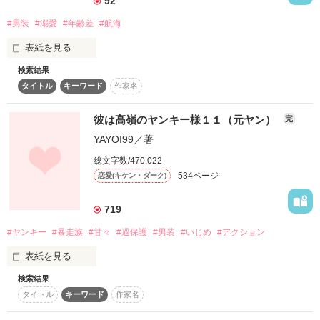
92
＊素性がバレたらお互い極刑！？

#男装
#溺愛
#年齢差
#航海
下っ端二等兵からチートスキルで成り上がる

作品を読む
下剋上異世界ラブファンタジー＊

表紙を見る
検索結果
START＊2021.8.29

タイトル
キーワード
作家名
男装令嬢

END＊2021.11.21

×

海軍提督閣下

彼は高嶺のヤンキー様１１（元ヤン）
完
野いちご・ベリーズカフェ 

ファンタジーランキング入り＊2021.11.22

YAYOI99
／著
＊＊＊

総文字数/470,022
父のように広い世界が見たいと望むエレン。

534ページ
恋愛(キケン・ダーク)
密命で商船の船長を装った海軍提督のアーサー。

719
作品を読む
＊＊＊

#ヤンキー
#暴走族
#甘々
#過保護
#男装
#いじめ
#アクション
二人の恋は今、大海原で花開く――

表紙を見る
検索結果
タイトル
キーワード
作家名
作品を読む