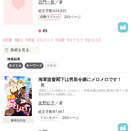
百門一新
／著
しかし、嫁ぎ先へと向かう道中、

罠にかけられて命の危機に陥ってしまう。

総文字数/104,815
203ページ
恋愛(ラブコメ)
そこへ救世主のごとく現れたのは

紳士的ながらも底知れぬ微笑をたたえた

麗しい騎士だった。

85
#恋愛
#騎士
#男装
#ラブコメ
#溺愛
#モフモフ
#女主人公
「生きているとバレたら厄介な事態になる。あなたはここで死
表紙を見る
んだことにするんです。俺と取り引きをするなら、一生守り抜
くと誓います」

検索結果
幼い頃に両親を失ったラビィは、男装の獣師だ。実は、動物と
タイトル
キーワード
作家名
話せる能力を持っている。この能力と、他の人間には見えない
「嘘も建前もいらない。俺はあなたが欲しい」

『黒大狼のノエル』という友達がいることは秘密だ。

海軍提督閣下は男装令嬢にメロメロです！
放っておかないしむしろ意識してもらいたいのに幼馴染枠、の
完
＊＊

彼女を守りたいし溺愛したい副団長のセドリックに頼まれて、
[原題]こんな溺愛みたことない！～男装令嬢は桃色の航海の果てに海
彼の想いに気付かないまま、ラビは渋々「少年」として獣師の
軍提督閣下の包囲網に沈む～
一騎当千の実力を持つ謎多き騎士

仕事で騎士団に協力することに。そうしたところ『依頼』は予
ハーランツ＝レオポルト

友野紅子
／著
想外な存在に結び付き――えっ、ノエルは妖獣と呼ばれるモノ
×

だった！？

総文字数/87,467
男装騎士となり身分を偽る聖女

203ページ
ファンタジー
ミティア＝アルメーヌ

書籍化作品
大切にしたすぎてどう手を出していいか分からない幼馴染の副
団長とチビ獣師のラブ。