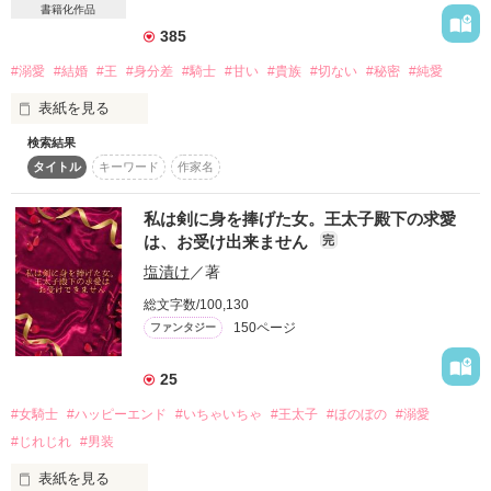
書籍化作品
ただ私にとって、

増しています。
愛より仕事の方が

385
はるかに大事なだけなのだ。

#溺愛
#結婚
#王
#身分差
#騎士
#甘い
#貴族
#切ない
#秘密
#純愛
作品を読む
織田つぐみ、二十六歳。

表紙を見る
職業、社長秘書。

検索結果
＊改稿前の文章です。文庫には書き下ろし番外編がついていま
死ぬまで……ううん、

タイトル
キーワード
作家名
す。

生まれ変わっても

思いっきり仕事がしたい女です。

私は剣に身を捧げた女。王太子殿下の求愛
女であることを隠して城にやってきたのは、落ちぶれ田舎貴族
は、お受け出来ません
完
の伯爵令嬢、ステファニー。

塩漬け
／著
公開2019．1．21

総文字数/100,130
彼女の前に現れたのは、圧倒的な美しさと王たる迫力を持つ、
Ich widme diese Arbeit. 

150ページ
ファンタジー
大公殿下だった。

Zu Klemens von Metternich.
25
#女騎士
#ハッピーエンド
#いちゃいちゃ
#王太子
#ほのぼの
#溺愛
なぜか気に入られたステファニーは、城内でスリルある生活を
作品を読む
送っていたが……そんなある日のこと、殿下に裸を見られてし
#じれじれ
#男装
まい……。

表紙を見る