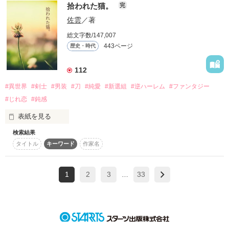
知ってる？

拾われた猫。
完
佐雲
／著
世の中白か黒かで決まるほど、簡単なものじゃないのだよ。

総文字数/147,007
傷つくのは恋愛だけで十分なのに、どうしてみんなで【菅原
443ページ
歴史・時代
凛】をいじめるの？

112
◆◇◆◇◆◇◆◇◆◇◆◇◆◇◆◇◆◇◆◇◆◇◆◇◆◇◆◇
#異世界
#剣士
#男装
#刀
#純愛
#新選組
#逆ハーレム
#ファンタジー
◆

#じれ恋
#鈍感
表紙を見る
検索結果
つまらなかった。

タイトル
キーワード
作家名
天然一途な隠れ美少女にして、いじめられっ子

 菅原凛（すがわら りん）

何もかも…。

 １６歳、高校１年生

1
2
3
33
…
またの名を

『龍星軍（りゅうせいぐん）』４代目総長

時代は進んで、再び帯刀が許された。

 凛道蓮（りんどう れん）
