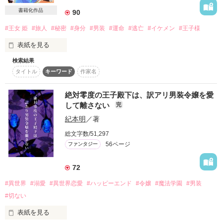
存在。

「お願いだから」

これは没落した実家を救うために女を捨てた一人の令嬢の、

書籍化作品
90
隣国リアーナ国の国王陛下が絶対の信頼をおく、

かくも幸せな恋物語。

竜騎士団　団長　カイル・マルクス（28歳）

#王女 姫
#旅人
#秘密
#身分
#男装
#運命
#逃亡
#イケメン
#王子様
*:・゜。*:・゜*:・゜。*:・゜。*:・゜。*:・゜。*:・゜。*:・゜。

表紙を見る
果たして二人はサラの父を助け出し、無実を勝ち取る事が出来
るのか。

作品を読む
彼が好きなのは騎士（男）の私。

検索結果
空には赤い月がでていた

令嬢だと知られたら……。

タイトル
キーワード
作家名
2人の身分差を超えた恋心は…

嫌われてしまうかも。

振り返ってはいけないと

絶対零度の王子殿下は、訳アリ男装令嬢を愛
好きだから知られたくない。

して離さない
完
知られたら側にいられない。

誰かが言ったーーーーー

紀本明
／著
作品を読む
総文字数/51,297
ハイスペックきらきらイケメン王子様

56ページ
ファンタジー
私は何もかも失った

×

72
男勝りのおてんば男装令嬢

#異世界
#溺愛
#異世界恋愛
#ハッピーエンド
#令嬢
#魔法学園
#男装
の

#切ない
魔法あり、モンスターありのせつなく甘い純愛物語。

表紙を見る
「お前何者だ？」
