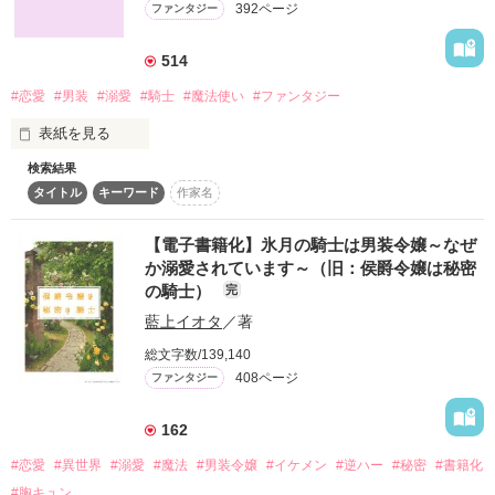
392ページ
ファンタジー
ベルナディス国王の侍従長をしている祖父の命令で

514
ミシェルは双子の兄の代わりに、

#恋愛
#男装
#溺愛
#騎士
#魔法使い
#ファンタジー
男装して侍従見習いをすることになってしまった。

表紙を見る
検索結果
男装姿で旅をしていたエリザは、長期滞在してしまった異国の
国王陛下は超絶美形。

タイトル
キーワード
作家名
王都で【赤い魔法使い（男）】と呼ばれることに。職業は完全
に誤解なのだが、そのせいで女性恐怖症の公爵令息の治療係
に……！？「待って。私、女なんですけども」しかも公爵令息
【電子書籍化】氷月の騎士は男装令嬢～なぜ
慣れない男装にバレないように頑張るミシェルだ。

の騎士様、なぜかものすごい懐いてきて…！？

か溺愛されています～（旧：侯爵令嬢は秘密
の騎士）
完
男装の魔法使い（職業誤解）×女性が大の苦手のはずなのに、
「命令が聞けないのか？　顔を上げろ」

藍上イオタ
／著
ロックオンして攻めに転じたらぐいぐいいく騎士様！？
ヒヤヒヤ、ドキドキの毎日。

総文字数/139,140
408ページ
ファンタジー
作品を読む
しだいに国王陛下に惹かれるミシェルの未来は……。

162
#恋愛
#異世界
#溺愛
#魔法
#男装令嬢
#イケメン
#逆ハー
#秘密
#書籍化
＊＊＊＊＊＊

#胸キュン