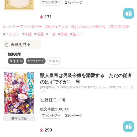
278ページ
ファンタジー
詳しく検索
検索対象
171
タイトル
キーワード
作家名
表紙コメント
#ハッピーファンタジー
#愛され主人公
#はちゃめちゃ美少女
#異世界恋愛
#イケメン
#令嬢
#溺愛
#一途
#男装
#逆ハー
あらすじ
表紙を見る
ジャンル
検索結果
タイトル
キーワード
作家名
＼異世界ラブコメ×ハッピーファンタジー／

感想
獣人皇帝は男装令嬢を溺愛する ただの従者
「いやっほぉぉおお〜い！！！！」

のはずですが！
完
ステータス
全て
完結
更新中
[原題]男装して冷徹な獣人皇帝の近習になったら、溺愛が待っていま
バンジーした侯爵令嬢の先にいたのは

した
甘いマスクの公爵様の頭上でした

作品の長さ
長編
中編
短編
友野紅子
／著
「ど、どいてぇぇぇえ！！！！！」

総文字数/139,168
作品の長さについて
320ページ
ファンタジー
書籍化作品
「…は？」

コンテスト
299
超短編！フェチから始まる溺愛コンテスト