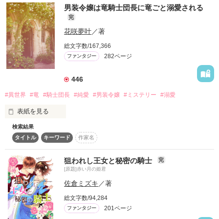
「すまない。

男装令嬢は竜騎士団長に竜ごと溺愛される
だから、絶対目立ちたくない！

けど、俺にはアイリスを支えてゆける自信がない。

完
婚約を解消してほしい」

それなのになぜかアイドル騎士に祭り上げられ……。

花咲夢叶
／著
コスタ子爵令嬢──アイリスは

総文字数/167,366
社交界デビューして初めての舞踏会で、

男だと思われているはずなのに、なぜか王子に告白までされて
282ページ
ファンタジー
婚約者に婚約破棄を言い渡される。

しまい!?

両親を亡くし、病気の弟を抱え、

446
頼る人がいなくなったアイリスは実家を救うため、

#異世界
#竜
#騎士団長
#純愛
#男装令嬢
#ミステリー
#溺愛
男装して弟に成り代わり騎士となること決意する。

*:・゜。*:・゜*:・゜。*:・゜。*:・゜。*:・゜。*:・゜。*:・゜。

表紙を見る
しかし、普段は厳しいが部下想いの堅物軍人──レオナルドとの
「僕以外にそんなこと言わないで」

出会いで、

検索結果
運命の歯車が大きく回り始めて……。

タイトル
キーワード
作家名
カターナ国のボルジーニと言う街を

　切ない声だ。胸が締め付けられる。

統治していた父ボルテ公爵が無実の罪で捕らえられ三年。

「知っているか？　

　こんな気持ち知らない。

狙われし王女と秘密の騎士
完
俺が心から美しいと思った女は世界にたった一人しかいない。

辺境地に流れ住む没落令嬢のサラ・サマンドラ（18歳）は青い
[原題]赤い月の姫君
お前だ」

竜ブルーノと共に隣国リアーナの竜騎士団に父を助け出す協力
　せつなげに眉を寄せて唇を指でなぞるから、慌てて顔をそむ
佐倉ミズキ
／著
を求めに旅立つ。

ける。

わけあり男装令嬢

総文字数/94,284
✕

　こんなシュテル知らない。

201ページ
無骨な堅物軍人

ファンタジー
誰もが目を引く美男子ながら冷酷で周囲からも恐れられている