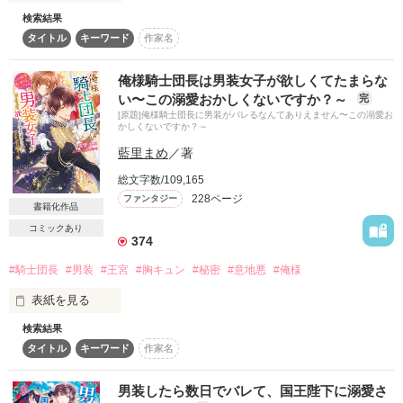
とある事情で絶対婚約したくないリリィは

検索結果
そうだ！男装執事として生きていこう！

タイトル
キーワード
作家名
セリーヌ　ー　没落寸前の暮らしを送る貴族令嬢

作品を読む
【修行してきます。私は元気です。】

×

謎のリリィらしい手紙を残して逃亡

サイラス　ー　冷酷無慈悲と名高いラインフェルト帝国皇帝

俺様騎士団長は男装女子が欲しくてたまらな
い〜この溺愛おかしくないですか？～
完
＊＊＊

だけど……配属されたのはレイヴン公爵家だった

[原題]俺様騎士団長に男装がバレるなんてありえません〜この溺愛お
かしくないですか？～
「セリウス……いいや、セリーヌよ。俺を謀ったな？」

藍里まめ
／著
「どうか弟をお許しください！　全ては私の一存で行ったこ
「その瞳の色……」

と。罪は私ひとりに」

「！！！」

総文字数/109,165
228ページ
ファンタジー
書籍化作品
男装を見破られ、許しを乞うセリーヌ。

鋭いギルに男装がバレそうなリリィ

コミックあり
374
「お前の覚悟に免じ、ひとつ選択肢を与えよう」

「どうかお聞かせくださいませ」

#騎士団長
#男装
#王宮
#胸キュン
#秘密
#意地悪
#俺様
ドキドキしながら男装執事として働くリリィ

そんな彼女にサイラスから示されたのは、屈辱的な選択肢
そんなリリィは、屋敷でいろんな人間と出会う！

表紙を見る
――。

リリィの自由気ままさにみんなが狂わされていく…

検索結果
田舎娘のアリスは村を飛び出し

「お前はこれから俺が望むときにその体を開き、俺の欲望を受
タイトル
キーワード
作家名
王国騎士団に飛び込んだ。

け入れろ。これが、俺が示す選択肢。選ぶのはお前だ」

そしてリリィは人と関わる楽しさに目覚める

女であることがバレたら身の破滅。

男装したら数日でバレて、国王陛下に溺愛さ
セリーヌは愛する弟のため、サイラスの魔手に落ち
