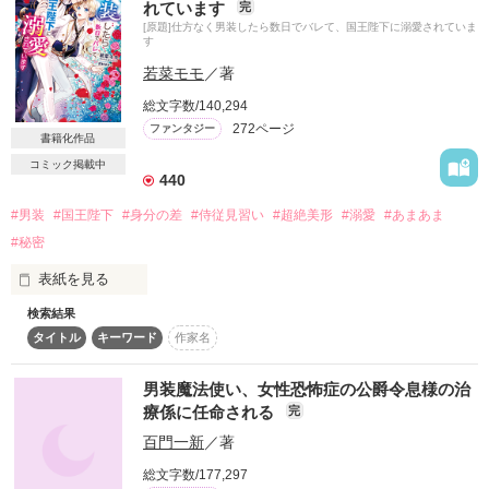
れています
完
契約によって連夜繰り返される淫らな情事――。

こーんなに楽しい今世は最高ねっ！！

細心の注意を払い、スリルある騎士生活を送っていたけれ
[原題]仕方なく男装したら数日でバレて、国王陛下に溺愛されていま
ど……

す
愛と欲望が交錯する夜の先に待つ未来とは……？

秘密は突如として暴かれてしまう。

若菜モモ
／著
※完結しました。

他サイトでも掲載予定です
騎士団を率いるのは

総文字数/140,294
凛々しく美麗な若き騎士団長。

272ページ
ファンタジー
書籍化作品
作品を読む
騎士団長に処罰されるかと思いきや

コミック掲載中
作品を読む
440
夜な夜な意地悪な特訓を受ける羽目に。

#男装
#国王陛下
#身分の差
#侍従見習い
#超絶美形
#溺愛
#あまあま
「どうした。女みたいな声が漏れてるぞ。

#秘密
お前は男なんだろ？

俺に触れられたくらいで心を乱すな」

表紙を見る
検索結果
【お知らせ】

純朴な田舎娘と意地悪な騎士団長の

タイトル
キーワード
作家名
ゴゴちゃん先生の作画で

王城ラブファンタジー。

『男装したら数日でバレて、国王陛下に溺愛されています』が

コミカライズになります。

男装魔法使い、女性恐怖症の公爵令息様の治
電子コミック誌　配信日　２０１９年９月２７日

療係に任命される
完
『Berry’s Fantasy』

百門一新
／著
若菜モモ　２０１９年９月１３日

作品を読む
総文字数/177,297