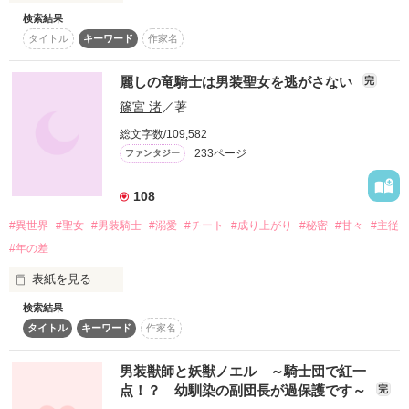
検索結果
「私は、剣に身を捧げた女。

タイトル
キーワード
作家名
王太子殿下の求愛は、お受けできません」

「女……？」

アレクシス・ヴァルスタイン……王太子。

「どうか、お許し下さい！」

麗しの竜騎士は男装聖女を逃がさない
完
女たらしで勇猛果敢、国一番の剣士として名高い。

篠宮 渚
／著
「お前が女でよかった。最近の俺は、自分が男色なのかと思い
ヴィオラ・ブライアント……女騎士。

悩んでいたからな」

総文字数/109,582
伯爵令嬢の身で、女騎士団を率いる。

233ページ
ファンタジー
「自分を偽るのが、虚しくなった。

108
ヴィオラ、お前と出会ったからだ」

おてんばで大胆不敵な伯爵令嬢と、悲しい過去を持つ大公殿下
の、甘くて切ない貴族の恋物語。

#異世界
#聖女
#男装騎士
#溺愛
#チート
#成り上がり
#秘密
#甘々
#主従
惹かれてはいけない。近づいてはいけない。

#年の差
王太子殿下には、結ばれるべきお相手がいるのだから。

表紙を見る
2017.2.12　完結

検索結果
温かい感想とレビューを

タイトル
キーワード
作家名
作品を読む
強国ヨルゴードに侵攻される故郷を守るため

自ら暴君の婚約者となることを決めた

男装獣師と妖獣ノエル ～騎士団で紅一
美しく純真な聖女ミティア。

点！？ 幼馴染の副団長が過保護です～
完
作品を読む