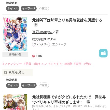
検索結果
伯爵令嬢のセレナは、訳あって死んだ双子の兄として全寮制の
助けてくれたその男。

タイトル
キーワード
作家名
魔法学校に入学する。しかし寮の同室相手はなんと「絶対零度
のブルーアイ」と呼ばれる冷徹王子・アンリで前途多難？と思
旅人のカイルと名乗った 

小説家になろう・ノベマ！に公開中。

われたが、待ち受けていたのは噂とは違うアンリの過保護な学
元帥閣下は勲章よりも男装花嫁を所望する
園生活で……。不幸な境遇のセレナがアンリの愛に触れて自分
完
感想ノートありがとうございます！

の人生を歩んでいくシンデレラストーリー！ハピエン保障！
真彩-mahya-
／著
励みになりました!!

「あんたの言うことは聞かない。」

総文字数/112,154
作品を読む
210ページ
ファンタジー
感想で、ザントの話題が出たので、ちょっとした番外編をファ
ン限定のシークレットモードで公開しています。

男と偽り、身分を隠して逃亡をする

書籍化作品
104
敗国の姫君 シュカ

#ファンタジー
#男装
#胸キュン
#ドキドキ
#秘密
#皇帝
#元帥
micoro様よりレビューをいただきました。

表紙を見る
検索結果
私、男として育てられました。

出会うはずのなかった二人が今ここでーーーーー

タイトル
キーワード
作家名
作品を読む
普段は軍服を着て男装しています。

元社長秘書ですがクビにされたので、異世界
最近、不敗の軍神と呼ばれる元帥閣下に仕えることになりまし
でバリキャリ宰相めざします！
完
た。

[原題]会議は踊る、されど進まず!? 異世界でバリキャリ宰相めざし
運命の糸を交じ合わせる

ます！