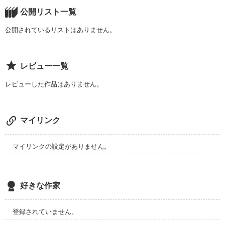
しかし、空が小さい頃、その強大すぎるパワーを、両親が恐
公開リスト一覧
れ、封印した。

公開されているリストはありません。
その空が、武術を学ぶ学園。

青空学園に転入！？

レビュー一覧
空は無事に学園生活を送れるのか！？

レビューした作品はありません。
学園バトルファンタジー！！

マイリンク
マイリンクの設定がありません。
―――――――

すみません更新に行き詰まっておりなかなか物語が進みませ
ん。

好きな作家
読んでくれる読者様がいますので、できれば更新したいと思っ
ています。

登録されていません。