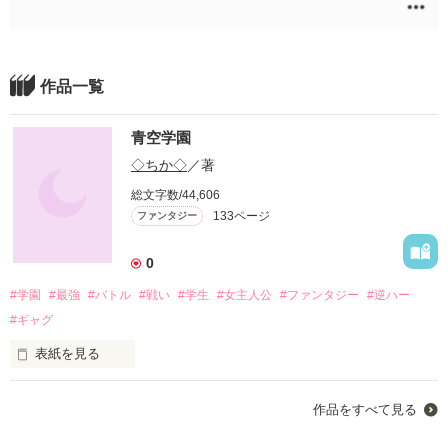
作品一覧
青空学園
◇ちか◇
／著
総文字数/44,606
133ページ
ファンタジー
0
#学園
#最強
#バトル
#戦い
#学生
#女主人公
#ファンタジー
#逆ハー
#ギャグ
表紙を見る
主人公、王ノ宮　空。

作品をすべて見る
武術の達人を親に持ち、そして彼女自身も強い。
