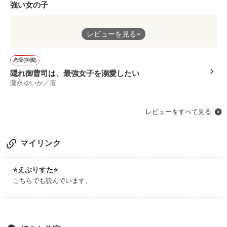
強い女の子
強い女の子！！
レビューを見る
野いちごで読めるのは新鮮でした！
守ってあげたくなるフワフワな子が多い中、強くてかっこいい女
の子が主役の作品なのでワクワクしながら読めました！
恋愛(学園)
隠れ御曹司は、最強女子を溺愛したい
藤永ゆいか／著
レビューをすべて見る
マイリンク
⭐️えぶりすた⭐️
こちらでも読んでいます。