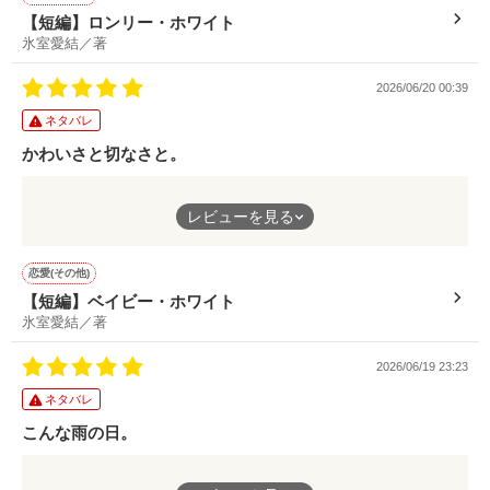
【短編】ロンリー・ホワイト
氷室愛結／著
2026/06/20 00:39
ネタバレ
かわいさと切なさと。
年下男子ならではの可愛さと、振り向いて貰えない切なさ。
レビューを見る
両方伝わってきてとても良かったです！
恋愛(その他)
【短編】ベイビー・ホワイト
氷室愛結／著
2026/06/19 23:23
ネタバレ
こんな雨の日。
雨の日って憂鬱だけど、君がいれば雨の日も悪くないってことを