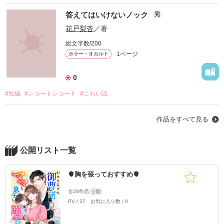
答えてはいけないノック
完
花戸梨杏
／著
総文字数/200
1ページ
ホラー・オカルト
0
#短編
#ショートショート
#こわい話
作品をすべて見る
公開リスト一覧
🫀胸を張っておすすめ🫀
全28作品
公開
PV / 27 お気に入り数 / 0