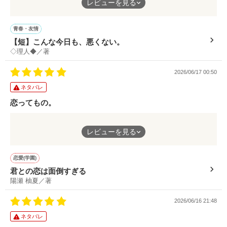
レビューを見る
伝える作品だと思いました！
なんだか、気持ちが晴れやかになる作品です！
青春・友情
【短】こんな今日も、悪くない。
◇理人◆／著
2026/06/17 00:50
ネタバレ
恋ってもの。
恋ってものは波瀾万丈です！それを踏まえて書いていて面白い作
レビューを見る
品でした！
恋愛(学園)
君との恋は面倒すぎる
陽瀬 柚夏／著
2026/06/16 21:48
ネタバレ