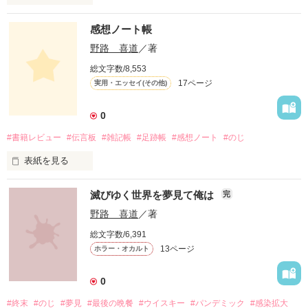
関係者以外は出入り出来ない状況で起きた殺人事件…

感想ノート帳
作品を読む
我々の中に犯人がいる？

野路 喜道
／著
総文字数/8,553
いったい誰がこんなヒドイ事を！

17ページ
実用・エッセイ(その他)
0
作品を読む
#書籍レビュー
#伝言板
#雑記帳
#足跡帳
#感想ノート
#のじ
表紙を見る
作品それぞれの感想ノートをチェックするのが面倒になったの
滅びゆく世界を夢見て俺は
完
で、ここで全ての作品の感想を受けつけます。

野路 喜道
／著
総文字数/6,391
ついでに足跡帳も兼ねますので『〇〇読みました』だけの書き
13ページ
ホラー・オカルト
込みでも歓迎です。

0
メインは感想ノートですので内容はついでです。

#終末
#のじ
#夢見
#最後の晩餐
#ウイスキー
#パンデミック
#感染拡大