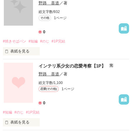
野路 喜道
／著
作品を読む
総文字数/932
1ページ
その他
0
#焼きそばパン
#短編
#のじ
#1P完結
表紙を見る
インテリ系少女の恋愛考察【1P】
完
野路 喜道
／著
作品を読む
総文字数/1,100
1ページ
恋愛(その他)
0
#短編
#のじ
#1P完結
表紙を見る