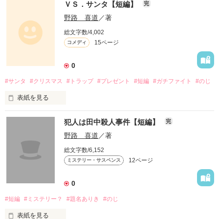
果たして彼女は無事ハムカツサンドを昼休み中に食べる事が出
ＶＳ．サンタ【短編】
完
からね！
来るのか……

野路 喜道
／著
総文字数/4,002
作品を読む
15ページ
コメディ
本作は『パシれメロス』の姉妹作ですが、こちらを先に読まれ
0
#サンタ
#クリスマス
#トラップ
#プレゼント
#短編
#ガチファイト
#のじ
表紙を見る
作品を読む
今夜はクリスマス。

犯人は田中殺人事件【短編】
完
良い子の僕にサンタさんがプレゼントを届けてくれるはず。

野路 喜道
／著
総文字数/6,152
でも僕は悪い子になるって決めたんだ。

12ページ
ミステリー・サスペンス
だから……

0
#短編
#ミステリー？
#題名ありき
#のじ
今年から僕はプレゼントは受け取らない！

表紙を見る