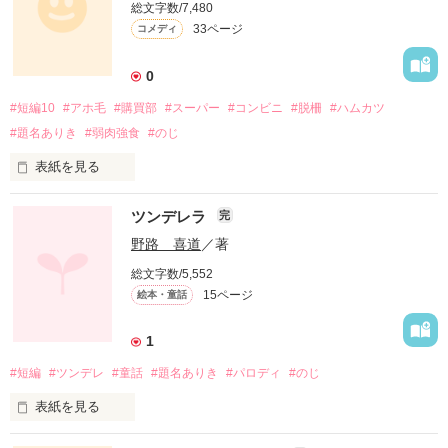
総文字数/7,480
佐藤君にヤキソバパンを届ける為に！

33ページ
コメディ
0
#短編10
#アホ毛
#購買部
#スーパー
#コンビニ
#脱柵
#ハムカツ
果たして襲い来る幾多の困難を乗り越えて、メロスは昼休みが
終わる前に戻る事が出来るのか……

#題名ありき
#弱肉強食
#のじ
表紙を見る
現在高校二年生の『芦原杏』（アシハラアン）

Ｈ２４・４月に編集部お勧めに選ばれました。

ツンデレラ
完
彼女にはどんなに頑張ってへアセットしても絶対ハネるアホ毛
野路 喜道
／著
がある。

総文字数/5,552
15ページ
絵本・童話
通称『アホ毛のアン』

作品を読む
1
#短編
#ツンデレ
#童話
#題名ありき
#パロディ
#のじ
そんな彼女が今日どうしても食べたくなったのは『ハムカツサ
ンド』

表紙を見る
か、勘違いしないでよね！アナタの為に書いたんじゃないんだ